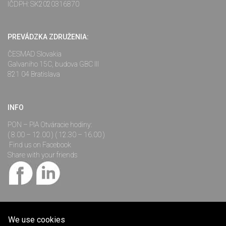
IČDPH: SK2020316870
PREVÁDZKA ZDRUŽENIA:
ČESMAD Slovakia
Galvaniho 15C, budova GBC III
821 04 Bratislava
INFO
PON – PIA Otváracie hodiny:
( 8.00 – 12.00 ) ( 12.30 – 16.00 )
Find us on Facebook
Share with your friends
We use cookies
©