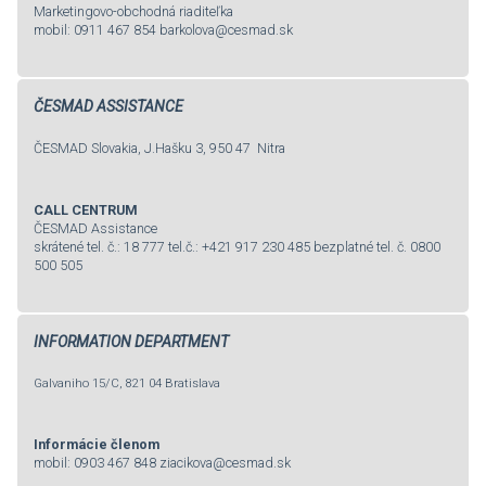
Marketingovo-obchodná riaditeľka
mobil: 0911 467 854
barkolova@cesmad.sk
ČESMAD ASSISTANCE
ČESMAD Slovakia, J.Hašku 3, 950 47 Nitra
CALL CENTRUM
ČESMAD Assistance
skrátené tel. č.: 18 777
tel.č.: +421 917 230 485
bezplatné tel. č. 0800
500 505
INFORMATION DEPARTMENT
Galvaniho 15/C, 821 04 Bratislava
Informácie členom
mobil: 0903 467 848
ziacikova@cesmad.sk