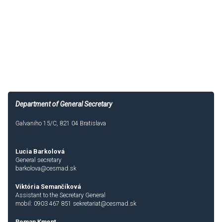
Department of General Secretary
Galvaniho 15/C, 821 04 Bratislava
Lucia Barkolová
General secretary
barkolova@cesmad.sk
Viktória Semančíková
Assistant to the Secretary General
mobil: 0903 467 851
sekretariat@cesmad.sk
Roman Kment