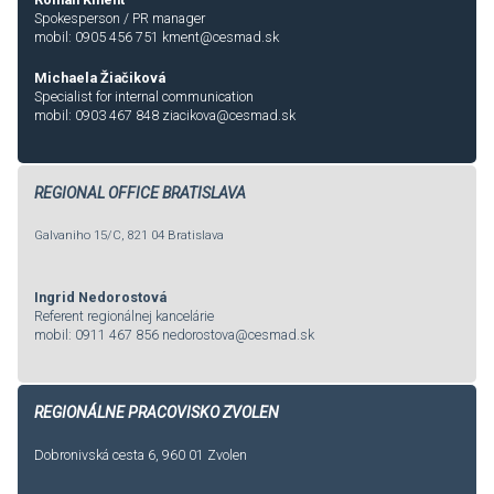
Spokesperson / PR manager
mobil: 0905 456 751
kment@cesmad.sk
Michaela Žiačiková
Specialist for internal communication
mobil: 0903 467 848
ziacikova@cesmad.sk
REGIONAL OFFICE BRATISLAVA
Galvaniho 15/C, 821 04 Bratislava
Ingrid Nedorostová
Referent regionálnej kancelárie
mobil: 0911 467 856
nedorostova@cesmad.sk
REGIONÁLNE PRACOVISKO ZVOLEN
Dobronivská cesta 6, 960 01 Zvolen