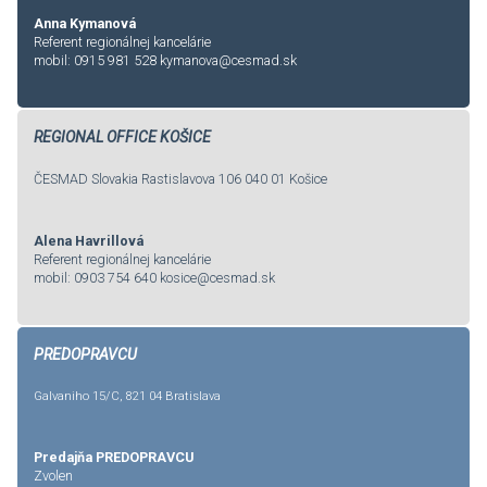
Anna Kymanová
Referent regionálnej kancelárie
mobil: 0915 981 528
kymanova@cesmad.sk
REGIONAL OFFICE KOŠICE
ČESMAD Slovakia Rastislavova 106 040 01 Košice
Alena Havrillová
Referent regionálnej kancelárie
mobil: 0903 754 640
kosice@cesmad.sk
PREDOPRAVCU
Galvaniho 15/C, 821 04 Bratislava
Predajňa PREDOPRAVCU
Zvolen