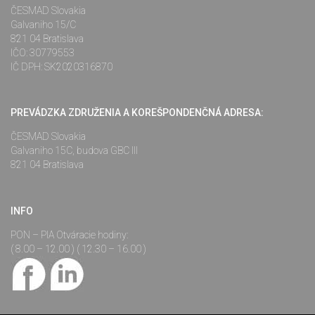
ČESMAD Slovakia
Galvaniho 15/C
821 04 Bratislava
IČO: 30779553
IČ DPH: SK2020316870
PREVÁDZKA ZDRUŽENIA A KOREŠPONDENČNÁ ADRESA:
ČESMAD Slovakia
Galvaniho 15C, budova GBC III
821 04 Bratislava
INFO
PON – PIA Otváracie hodiny:
( 8.00 – 12.00 ) ( 12.30 – 16.00 )