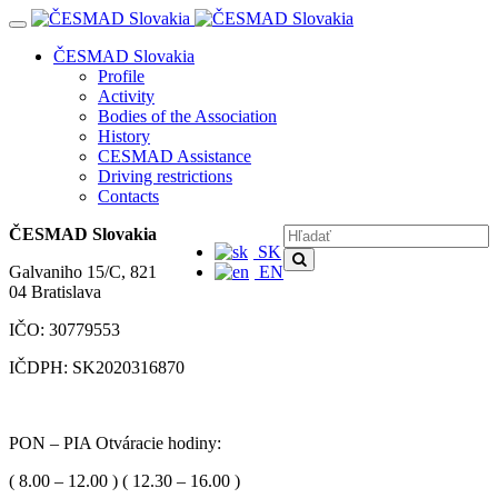
Navigácia
ČESMAD Slovakia
Profile
Activity
Bodies of the Association
History
CESMAD Assistance
Driving restrictions
Contacts
ČESMAD Slovakia
SK
Galvaniho 15/C, 821
EN
04 Bratislava
IČO: 30779553
IČDPH: SK2020316870
PON – PIA Otváracie hodiny:
( 8.00 – 12.00 ) ( 12.30 – 16.00 )