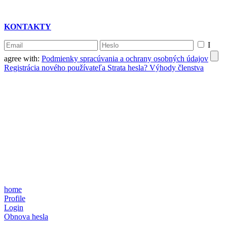
KONTAKTY
I
agree with:
Podmienky spracúvania a ochrany osobných údajov
Registrácia nového používateľa
Strata hesla?
Výhody členstva
home
Profile
Login
Obnova hesla