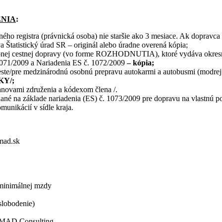
ENIA
:
ého registra (právnická osoba) nie staršie ako 3 mesiace. Ak dopravca 
 Štatistický úrad SR – originál alebo úradne overená kópia;
bnej cestnej dopravy (vo forme ROZHODNUTIA), ktoré vydáva okresný
 1071/2009 a Nariadenia ES č. 1072/2009
– kópia;
ste/pre medzinárodnú osobnú prepravu autokarmi a autobusmi (modrej 
ŠKY/;
tanovami združenia a kódexom člena /.
dané na základe nariadenia (ES) č. 1073/2009 pre dopravu na vlastnú 
munikácií v sídle kraja.
mad.sk
 minimálnej mzdy
slobodenie)
ESMAD Consulting