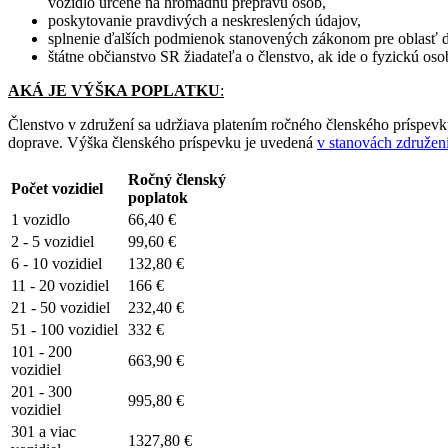
vozidlo určené na hromadnú prepravu osôb,
poskytovanie pravdivých a neskreslených údajov,
splnenie ďalších podmienok stanovených zákonom pre oblasť 
štátne občianstvo SR žiadateľa o členstvo, ak ide o fyzickú os
AKÁ JE VÝŠKA POPLATKU
:
Členstvo v združení sa udržiava platením ročného členského príspevku
doprave. Výška členského príspevku je uvedená
v stanovách združen
Ročný členský
Počet vozidiel
poplatok
1 vozidlo
66,40 €
2 - 5 vozidiel
99,60 €
6 - 10 vozidiel
132,80 €
11 - 20 vozidiel
166 €
21 - 50 vozidiel
232,40 €
51 - 100 vozidiel
332 €
101 - 200
663,90 €
vozidiel
201 - 300
995,80 €
vozidiel
301 a viac
1327,80 €