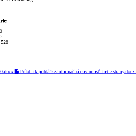
rie:
0
0
 528
20.docx
Príloha k prihláške.Informačná povinnosť_tretie strany.docx