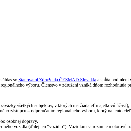
 súhlas so
Stanovami Združenia ČESMAD Slovakia
a spĺňa podmienky 
o regionálneho výboru. Členstvo v združení vzniká dňom rozhodnutia pr
 záväzky všetkých subjektov, v ktorých má žiadateľ majetkovú účasť),
dného zástupcu – odporúčaním regionálneho výboru, ktorý na tento cieľ
ebo osobnej dopravy,
oň jedného vozidla (ďalej len "vozidlo"). Vozidlom sa rozumie motorové