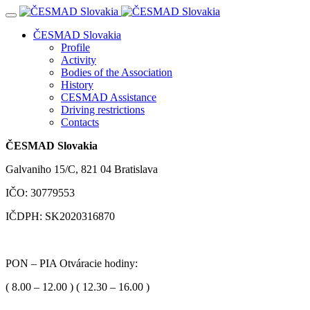
Navigácia
ČESMAD Slovakia
Profile
Activity
Bodies of the Association
History
CESMAD Assistance
Driving restrictions
Contacts
ČESMAD Slovakia
Galvaniho 15/C, 821 04 Bratislava
IČO: 30779553
IČDPH: SK2020316870
PON – PIA Otváracie hodiny:
( 8.00 – 12.00 ) ( 12.30 – 16.00 )