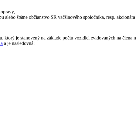
dopravy,
obu alebo štátne občianstvo SR väčšinového spoločníka, resp. akcionára 
, ktorý je stanovený na základe počtu vozidiel evidovaných na člena na
ia
a je nasledovná: