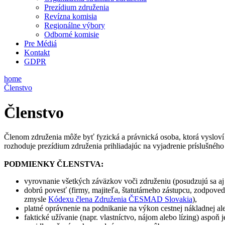
Prezídium združenia
Revízna komisia
Regionálne výbory
Odborné komisie
Pre Médiá
Kontakt
GDPR
home
Členstvo
Členstvo
Členom združenia môže byť fyzická a právnická osoba, ktorá vysloví
rozhoduje prezídium združenia prihliadajúc na vyjadrenie príslušnéh
PODMIENKY ČLENSTVA:
vyrovnanie všetkých záväzkov voči združeniu (posudzujú sa aj
dobrú povesť (firmy, majiteľa, štatutárneho zástupcu, zodpove
zmysle
Kódexu člena Združenia ČESMAD Slovakia
),
platné oprávnenie na podnikanie na výkon cestnej nákladnej al
faktické užívanie (napr. vlastníctvo, nájom alebo lízing) asp