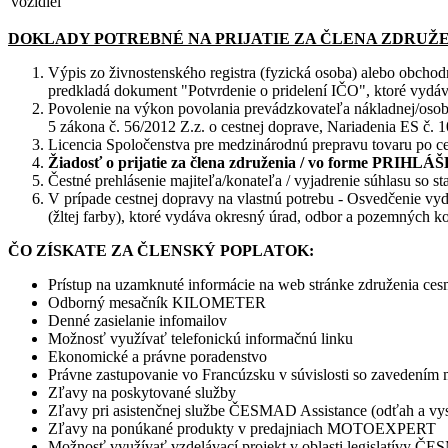
vozidiel
DOKLADY POTREBNÉ NA PRIJATIE ZA ČLENA ZDRUŽ
Výpis zo živnostenského registra (fyzická osoba) alebo obchodn
predkladá dokument "Potvrdenie o pridelení IČO", ktoré vydáva
Povolenie na výkon povolania prevádzkovateľa nákladnej/oso
5 zákona č. 56/2012 Z.z. o cestnej doprave, Nariadenia ES č.
Licencia Spoločenstva pre medzinárodnú prepravu tovaru po ce
Žiadosť o prijatie za člena združenia / vo forme PRIHLÁ
Čestné prehlásenie majiteľa/konateľa / vyjadrenie súhlasu so s
V prípade cestnej dopravy na vlastnú potrebu - Osvedčenie vy
(žltej farby), ktoré vydáva okresný úrad, odbor a pozemných ko
ČO ZÍSKATE ZA ČLENSKÝ POPLATOK:
Prístup na uzamknuté informácie na web stránke združenia
ces
Odborný mesačník KILOMETER
Denné zasielanie infomailov
Možnosť využívať telefonickú informačnú linku
Ekonomické a právne poradenstvo
Právne zastupovanie vo Francúzsku v súvislosti so zavedením
Zľavy na poskytované služby
Zľavy pri asistenčnej službe ČESMAD Assistance (odťah a vy
Zľavy na ponúkané produkty v predajniach MOTOEXPERT
Možnosť využívať vzdelávací projekt v oblasti legislatívy Č