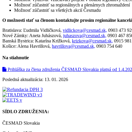
Možnosť zúčastniť sa regionálnych a plenárnych zhromaždení
Možnosť zúčastniť sa všetkých akcií Česmadu
O možnosti stať sa členom kontaktujte prosím regionálne kancelá
Bratislava: Ľudmila Vidličková,
vidlickova@cesmad.sk,
0903 473 92
Nové Zámky: Aneta Juhászová,
juhaszova@cesmad.sk,
0903 467 85
Banská Bystrica: Katarína Križková,
krizkova@cesmad.sk,
0915 981
Košice: Alena Havrillová,
havrillova@cesmad.sk,
0903 754 640
Na stiahnutie
Prihláška za člena združenia ČESMAD Slovakia platná od 1.4.20
Posledná aktualizácia: 13. 01. 2026
SÍDLO ZDRUŽENIA:
ČESMAD Slovakia