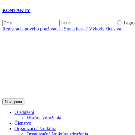
KONTAKTY
I agre
Registrácia nového používateľa
Strata hesla?
Výhody členstva
Navigácia
O zdužení
História združenia
Členstvo
Organizačná štruktúra
Organizačná štruktúra združenia