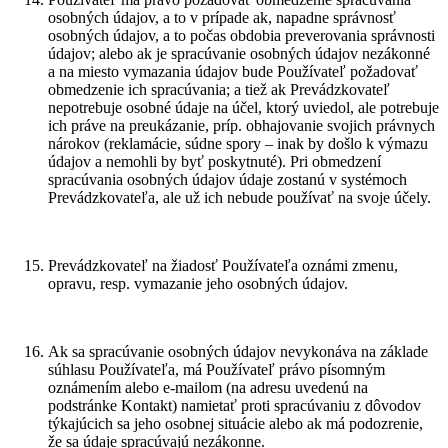
osobných údajov, a to v prípade ak, napadne správnosť
osobných údajov, a to počas obdobia preverovania správnosti
údajov; alebo ak je spracúvanie osobných údajov nezákonné
a na miesto vymazania údajov bude Používateľ požadovať
obmedzenie ich spracúvania; a tiež ak Prevádzkovateľ
nepotrebuje osobné údaje na účel, ktorý uviedol, ale potrebuje
ich práve na preukázanie, príp. obhajovanie svojich právnych
nárokov (reklamácie, súdne spory – inak by došlo k výmazu
údajov a nemohli by byť poskytnuté). Pri obmedzení
spracúvania osobných údajov údaje zostanú v systémoch
Prevádzkovateľa, ale už ich nebude používať na svoje účely.
Prevádzkovateľ na žiadosť Používateľa oznámi zmenu,
opravu, resp. vymazanie jeho osobných údajov.
Ak sa spracúvanie osobných údajov nevykonáva na základe
súhlasu Používateľa, má Používateľ právo písomným
oznámením alebo e-mailom (na adresu uvedenú na
podstránke Kontakt) namietať proti spracúvaniu z dôvodov
týkajúcich sa jeho osobnej situácie alebo ak má podozrenie,
že sa údaje spracúvajú nezákonne.