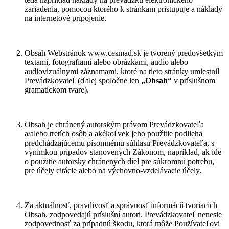
zariadenia, pomocou ktorého k stránkam pristupuje a náklady
na internetové pripojenie.
Obsah Webstránok www.cesmad.sk je tvorený predovšetkým
textami, fotografiami alebo obrázkami, audio alebo
audiovizuálnymi záznamami, ktoré na tieto stránky umiestnil
Prevádzkovateľ (ďalej spoločne len
„Obsah“
v príslušnom
gramatickom tvare).
Obsah je chránený autorským právom Prevádzkovateľa
a/alebo tretích osôb a akékoľvek jeho použitie podlieha
predchádzajúcemu písomnému súhlasu Prevádzkovateľa, s
výnimkou prípadov stanovených Zákonom, napríklad, ak ide
o použitie autorsky chránených diel pre súkromnú potrebu,
pre účely citácie alebo na výchovno-vzdelávacie účely.
Za aktuálnosť, pravdivosť a správnosť informácií tvoriacich
Obsah, zodpovedajú príslušní autori. Prevádzkovateľ nenesie
zodpovednosť za prípadnú škodu, ktorá môže Používateľovi