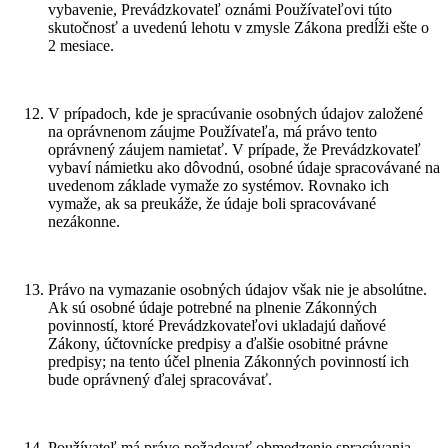
vybavenie, Prevádzkovateľ oznámi Používateľovi túto
skutočnosť a uvedenú lehotu v zmysle Zákona predĺži ešte o
2 mesiace.
V prípadoch, kde je spracúvanie osobných údajov založené
na oprávnenom záujme Používateľa, má právo tento
oprávnený záujem namietať. V prípade, že Prevádzkovateľ
vybaví námietku ako dôvodnú, osobné údaje spracovávané na
uvedenom základe vymaže zo systémov. Rovnako ich
vymaže, ak sa preukáže, že údaje boli spracovávané
nezákonne.
Právo na vymazanie osobných údajov však nie je absolútne.
Ak sú osobné údaje potrebné na plnenie Zákonných
povinností, ktoré Prevádzkovateľovi ukladajú daňové
Zákony, účtovnícke predpisy a ďalšie osobitné právne
predpisy; na tento účel plnenia Zákonných povinností ich
bude oprávnený ďalej spracovávať.
Používateľ má právo požadovať obmedzenie spracúvania