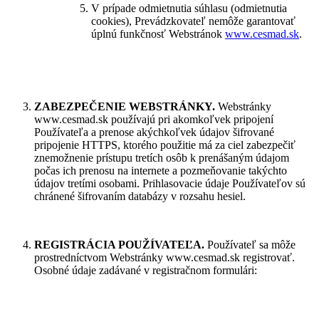
V prípade odmietnutia súhlasu (odmietnutia
cookies), Prevádzkovateľ nemôže garantovať
úplnú funkčnosť Webstránok
www.cesmad.sk
.
ZABEZPEČENIE WEBSTRÁNKY
.
Webstránky
www.cesmad.sk používajú pri akomkoľvek pripojení
Používateľa a prenose akýchkoľvek údajov šifrované
pripojenie HTTPS, ktorého použitie má za ciel zabezpečiť
znemožnenie prístupu tretích osôb k prenášaným údajom
počas ich prenosu na internete a pozmeňovanie takýchto
údajov tretími osobami. Prihlasovacie údaje Používateľov sú
chránené šifrovaním databázy v rozsahu hesiel.
REGISTRÁCIA POUŽÍVATEĽA
.
Používateľ sa môže
prostredníctvom Webstránky www.cesmad.sk registrovať.
Osobné údaje zadávané v registračnom formulári: