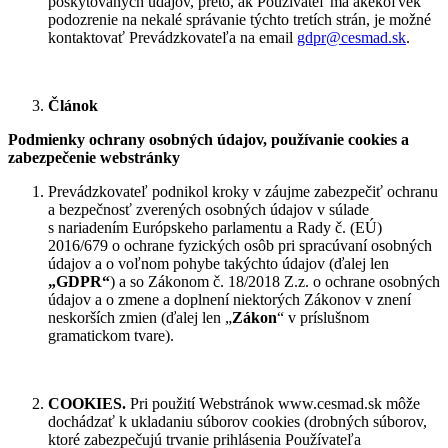
poskytovaných údajov, preto, ak Používateľ má akékoľvek
podozrenie na nekalé správanie týchto tretích strán, je možné
kontaktovať Prevádzkovateľa na email
gdpr@cesmad.sk
.
Článok
Podmienky ochrany osobných údajov, používanie cookies a
zabezpečenie webstránky
Prevádzkovateľ podnikol kroky v záujme zabezpečiť ochranu
a bezpečnosť zverených osobných údajov v súlade
s nariadením Európskeho parlamentu a Rady č. (EÚ)
2016/679 o ochrane fyzických osôb pri spracúvaní osobných
údajov a o voľnom pohybe takýchto údajov (ďalej len
„GDPR“
) a so Zákonom č. 18/2018 Z.z. o ochrane osobných
údajov a o zmene a doplnení niektorých Zákonov v znení
neskorších zmien (ďalej len „
Zákon
“ v príslušnom
gramatickom tvare).
COOKIES
.
Pri použití Webstránok www.cesmad.sk môže
dochádzať k ukladaniu súborov cookies (drobných súborov,
ktoré zabezpečujú trvanie prihlásenia Používateľa