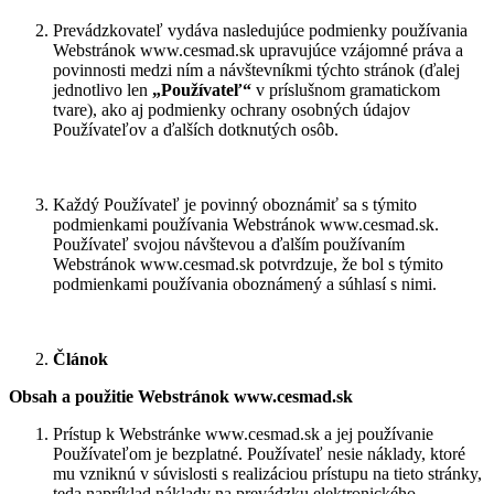
Prevádzkovateľ vydáva nasledujúce podmienky používania
Webstránok www.cesmad.sk upravujúce vzájomné práva a
povinnosti medzi ním a návštevníkmi týchto stránok (ďalej
jednotlivo len
„Používateľ“
v príslušnom gramatickom
tvare), ako aj podmienky ochrany osobných údajov
Používateľov a ďalších dotknutých osôb.
Každý Používateľ je povinný oboznámiť sa s týmito
podmienkami používania Webstránok www.cesmad.sk.
Používateľ svojou návštevou a ďalším používaním
Webstránok www.cesmad.sk potvrdzuje, že bol s týmito
podmienkami používania oboznámený a súhlasí s nimi.
Článok
Obsah a použitie Webstránok www.cesmad.sk
Prístup k Webstránke www.cesmad.sk a jej používanie
Používateľom je bezplatné. Používateľ nesie náklady, ktoré
mu vzniknú v súvislosti s realizáciou prístupu na tieto stránky,
teda napríklad náklady na prevádzku elektronického