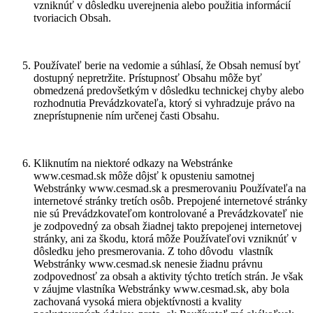
vzniknúť v dôsledku uverejnenia alebo použitia informácií
tvoriacich Obsah.
Používateľ berie na vedomie a súhlasí, že Obsah nemusí byť
dostupný nepretržite. Prístupnosť Obsahu môže byť
obmedzená predovšetkým v dôsledku technickej chyby alebo
rozhodnutia Prevádzkovateľa, ktorý si vyhradzuje právo na
zneprístupnenie ním určenej časti Obsahu.
Kliknutím na niektoré odkazy na Webstránke
www.cesmad.sk môže dôjsť k opusteniu samotnej
Webstránky www.cesmad.sk a presmerovaniu Používateľa na
internetové stránky tretích osôb. Prepojené internetové stránky
nie sú Prevádzkovateľom kontrolované a Prevádzkovateľ nie
je zodpovedný za obsah žiadnej takto prepojenej internetovej
stránky, ani za škodu, ktorá môže Používateľovi vzniknúť v
dôsledku jeho presmerovania. Z toho dôvodu
vlastník
Webstránky www.cesmad.sk nenesie žiadnu právnu
zodpovednosť za obsah a aktivity týchto tretích strán. Je však
v záujme vlastníka Webstránky www.cesmad.sk, aby bola
zachovaná vysoká miera objektívnosti a kvality