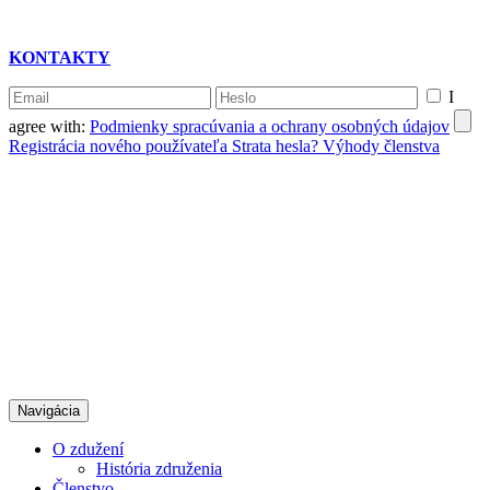
KONTAKTY
I
agree with:
Podmienky spracúvania a ochrany osobných údajov
Registrácia nového používateľa
Strata hesla?
Výhody členstva
Navigácia
O zdužení
História združenia
Členstvo