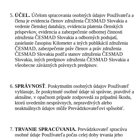
ÚČEL.
Účelom spracovania osobných údajov Používateľa a
člena je evidencia členov združenia ČESMAD Slovakia a
vedenie členskej databázy, evidencia platenia členských
príspevkov, evidencia a zabezpečenie odbornej činnosti
združenia ČESMAD Slovakia a odborných podujatí,
zasielanie časopisu Kilometer a iných publikácií združenia
ČESMAD, zabezpečenie práv členov a práv združenia
ČESMAD Slovakia podľa stanov združenia ČESMAD
Slovakia, iných predpisov združenia ČESMAD Slovakia a
všeobecne záväzných právnych predpisov.
SPRÁVNOSŤ
. Poskytnutím osobných údajov Používateľ
vyhlasuje, že poskytnuté osobné údaje sú správne, pravdivé a
aktuálne, v opačnom prípade zodpovedá za prípadnú škodu,
ktorú uvedením nesprávnych, nepravdivých alebo
neaktuálnych údajov môže Prevádzkovateľovi spôsobiť.
TRVANIE SPRACÚVANIA
.
Prevádzkovateľ spracúva
osobné údaje Používateľa počas celej doby trvania jeho