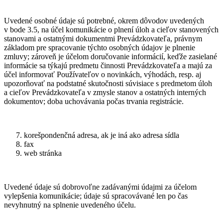
Uvedené osobné údaje sú potrebné, okrem dôvodov uvedených
v bode 3.5, na účel komunikácie o plnení úloh a cieľov stanovených
stanovami a ostatnými dokumentmi Prevádzkovateľa, právnym
základom pre spracovanie týchto osobných údajov je plnenie
zmluvy; zároveň je účelom doručovanie informácií, keďže zasielané
informácie sa týkajú predmetu činnosti Prevádzkovateľa a majú za
účel informovať Používateľov o novinkách, výhodách, resp. aj
upozorňovať na podstatné skutočnosti súvisiace s predmetom úloh
a cieľov Prevádzkovateľa v zmysle stanov a ostatných interných
dokumentov; doba uchovávania počas trvania registrácie.
korešpondenčná adresa, ak je iná ako adresa sídla
fax
web stránka
Uvedené údaje sú dobrovoľne zadávanými údajmi za účelom
vylepšenia komunikácie; údaje sú spracovávané len po čas
nevyhnutný na splnenie uvedeného účelu.