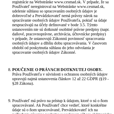
registrácie na Webstránke www.cesmad.sk. V prípade, že sa
Používateľ neregistroval na Webstránke www.cesmad.sk,
udelenie súhlasu so spracovaním osobných údajov je
dobrovoľné a Prevádzkovateľ nemá právny nárok na
spracúvanie osobných údajov Používateľa, pokiaľ sa údaje
nespracúvajú na účely definované v bode 3.5. Týmto
ustanovením nie sú dotknuté osobitné právne predpisy (napr.
daňové, pracovnoprávne, archivácia, účtovnícke predpisy)
v prípade, že ustanovujú Zákonnú povinnosť spracovania
osobných údajov a dlhšiu dobu spracovávania. V časovom
období od poskytnutia súhlasu do jeho odvolania je
spracovanie osobných údajov Zákonné.
POUČENIE O PRÁVACH DOTKNUTEJ OSOBY
.
Práva Používateľa v súvislosti s ochranou osobných údajov
upravujú najmä ustanovenia článkov 12 až 22 GDPR (§19 -
§28 Zákona).
Používateľ má právo na prístup k údajom, ktoré o sú o ňom
spracovávané. Ak Používateľ chce vedieť, ktoré konkrétne
údaje sú o ňom spracovávané, Prevádzkovateľ ich na