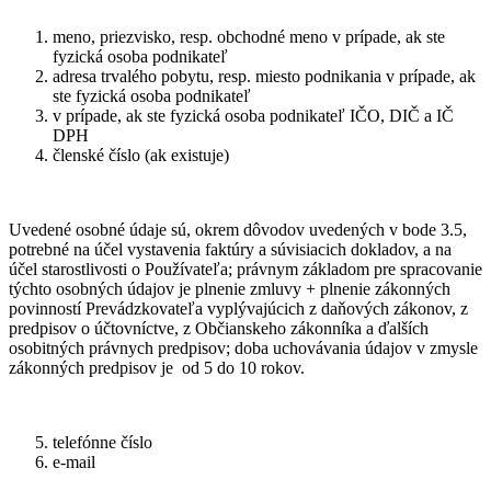
meno, priezvisko, resp. obchodné meno v prípade, ak ste
fyzická osoba podnikateľ
adresa trvalého pobytu, resp. miesto podnikania v prípade, ak
ste fyzická osoba podnikateľ
v prípade, ak ste fyzická osoba podnikateľ IČO, DIČ a IČ
DPH
členské číslo (ak existuje)
Uvedené osobné údaje sú, okrem dôvodov uvedených v bode 3.5,
potrebné na účel vystavenia faktúry a súvisiacich dokladov, a na
účel starostlivosti o Používateľa; právnym základom pre spracovanie
týchto osobných údajov je plnenie zmluvy + plnenie zákonných
povinností Prevádzkovateľa vyplývajúcich z daňových zákonov, z
predpisov o účtovníctve, z Občianskeho zákonníka a ďalších
osobitných právnych predpisov; doba uchovávania údajov v zmysle
zákonných predpisov je
od 5 do 10 rokov.
telefónne číslo
e-mail