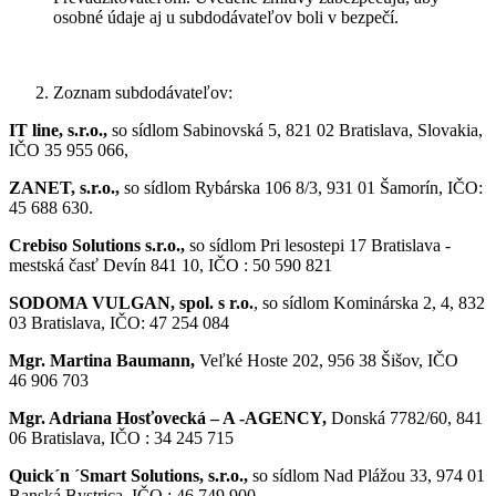
osobné údaje aj u subdodávateľov boli v bezpečí.
Zoznam subdodávateľov:
IT line, s.r.o.,
so sídlom Sabinovská 5, 821 02 Bratislava, Slovakia,
IČO 35 955 066,
ZANET, s.r.o.,
so sídlom Rybárska 106 8/3, 931 01 Šamorín, IČO:
45 688 630.
Crebiso Solutions s.r.o.,
so sídlom Pri lesostepi 17 Bratislava -
mestská časť Devín 841 10, IČO : 50 590 821
SODOMA VULGAN, spol. s r.o.
, so sídlom Kominárska 2, 4, 832
03 Bratislava, IČO: 47 254 084
Mgr. Martina Baumann,
Veľké Hoste 202, 956 38 Šišov, IČO
46 906 703
Mgr. Adriana Hosťovecká – A -AGENCY,
Donská 7782/60, 841
06 Bratislava, IČO : 34 245 715
Quick´n ´Smart Solutions, s.r.o.,
so sídlom Nad Plážou 33, 974 01
Banská Bystrica, IČO : 46 749 900