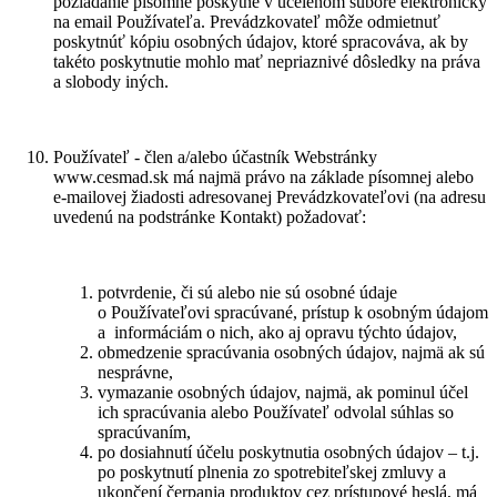
požiadanie písomne poskytne v ucelenom súbore elektronicky
na email Používateľa. Prevádzkovateľ môže odmietnuť
poskytnúť kópiu osobných údajov, ktoré spracováva, ak by
takéto poskytnutie mohlo mať nepriaznivé dôsledky na práva
a slobody iných.
Používateľ - člen a/alebo účastník Webstránky
www.cesmad.sk má najmä právo na základe písomnej alebo
e-mailovej žiadosti adresovanej Prevádzkovateľovi (na adresu
uvedenú na podstránke Kontakt) požadovať:
potvrdenie, či sú alebo nie sú osobné údaje
o Používateľovi spracúvané, prístup k osobným údajom
a informáciám o nich, ako aj opravu týchto údajov,
obmedzenie spracúvania osobných údajov, najmä ak sú
nesprávne,
vymazanie osobných údajov, najmä, ak pominul účel
ich spracúvania alebo Používateľ odvolal súhlas so
spracúvaním,
po dosiahnutí účelu poskytnutia osobných údajov – t.j.
po poskytnutí plnenia zo spotrebiteľskej zmluvy a
ukončení čerpania produktov cez prístupové heslá, má