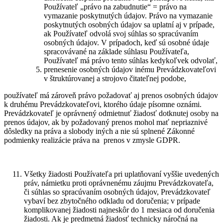
Používateľ „právo na zabudnutie“ = právo na
vymazanie poskytnutých údajov. Právo na vymazanie
poskytnutých osobných údajov sa uplatní aj v prípade,
ak Používateľ odvolá svoj súhlas so spracúvaním
osobných údajov. V prípadoch, keď sú osobné údaje
spracovávané na základe súhlasu Používateľa,
Používateľ má právo tento súhlas kedykoľvek odvolať,
prenesenie osobných údajov inému Prevádzkovateľovi
v štruktúrovanej a strojovo čitateľnej podobe,
používateľ má zároveň právo požadovať aj prenos osobných údajov
k druhému Prevádzkovateľovi, ktorého údaje písomne oznámi.
Prevádzkovateľ je oprávnený odmietnuť žiadosť dotknutej osoby na
prenos údajov, ak by požadovaný prenos mohol mať nepriaznivé
dôsledky na práva a slobody iných a nie sú splnené Zákonné
podmienky realizácie práva na
prenos v zmysle GDPR.
Všetky žiadosti Používateľa pri uplatňovaní vyššie uvedených
práv, námietku proti oprávnenému záujmu Prevádzkovateľa,
či súhlas so spracúvaním osobných údajov, Prevádzkovateľ
vybaví bez zbytočného odkladu od doručenia; v prípade
komplikovanej žiadosti najneskôr do 1 mesiaca od doručenia
žiadosti. Ak je predmetná žiadosť technicky náročná na