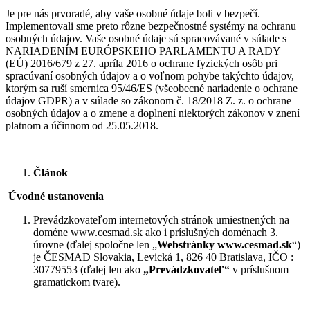
Je pre nás prvoradé, aby vaše osobné údaje boli v bezpečí.
Implementovali sme preto rôzne bezpečnostné systémy na ochranu
osobných údajov. Vaše osobné údaje sú spracovávané v súlade s
NARIADENÍM EURÓPSKEHO PARLAMENTU A RADY
(EÚ) 2016/679 z 27. apríla 2016 o ochrane fyzických osôb pri
spracúvaní osobných údajov a o voľnom pohybe takýchto údajov,
ktorým sa ruší smernica 95/46/ES (všeobecné nariadenie o ochrane
údajov GDPR) a v súlade so zákonom č. 18/2018 Z. z. o ochrane
osobných údajov a o zmene a doplnení niektorých zákonov v znení
platnom a účinnom od 25.05.2018.
Článok
Úvodné ustanovenia
Prevádzkovateľom internetových stránok umiestnených na
doméne www.cesmad.sk ako i príslušných doménach 3.
úrovne (ďalej spoločne len „
Webstránky www.cesmad.sk
“)
je ČESMAD Slovakia, Levická 1, 826 40 Bratislava, IČO :
30779553 (ďalej len ako
„Prevádzkovateľ“
v príslušnom
gramatickom tvare).