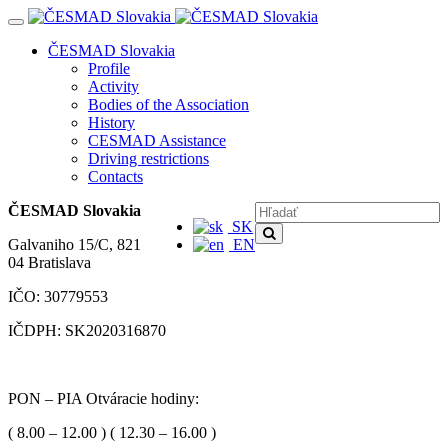
Navigácia
ČESMAD Slovakia
Profile
Activity
Bodies of the Association
History
CESMAD Assistance
Driving restrictions
Contacts
ČESMAD Slovakia
SK
Galvaniho 15/C, 821
EN
04 Bratislava
IČO: 30779553
IČDPH: SK2020316870
PON – PIA Otváracie hodiny:
( 8.00 – 12.00 ) ( 12.30 – 16.00 )