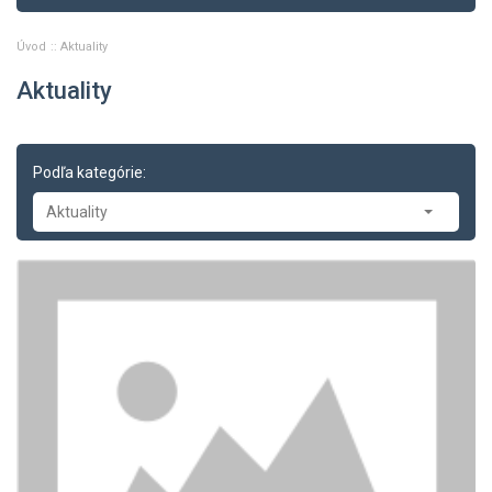
Úvod
Aktuality
Aktuality
Podľa kategórie:
Aktuality
Aktuality
-- Tlačové správy
-- Zasadnutia
-- Oznamy
-- Dopravné správy
-- Príklady z právnej praxe