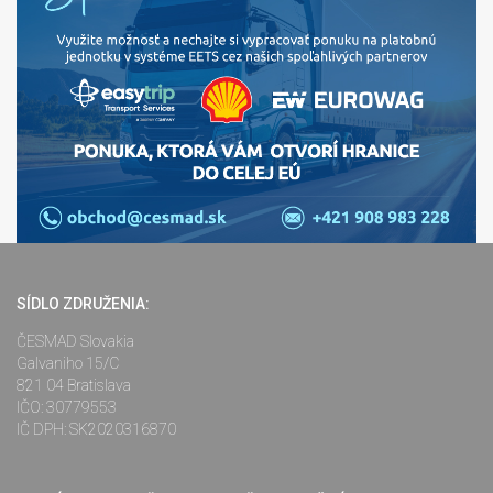
SÍDLO ZDRUŽENIA:
ČESMAD Slovakia
Galvaniho 15/C
821 04 Bratislava
IČO: 30779553
IČ DPH: SK2020316870