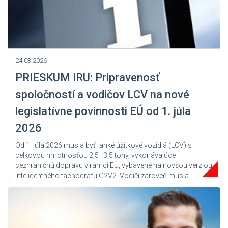
24.03.2026
PRIESKUM IRU: Pripravenosť
spoločností a vodičov LCV na nové
legislatívne povinnosti EÚ od 1. júla
2026
Od 1. júla 2026 musia byť ľahké úžitkové vozidlá (LCV) s
celkovou hmotnosťou 2,5–3,5 tony, vykonávajúce
cezhraničnú dopravu v rámci EÚ, vybavené najnovšou verziou
inteligentného tachografu G2V2. Vodiči zároveň musia
dodržiavať pravidlá EÚ týkajúce sa času jazdy a odpočinku a
smernicu „Lex specialis“ o vysielaní vodičov. Tieto nové
povinnosti dopĺňajú...
Zdroj: IRU