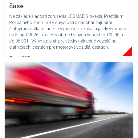
čase
Na základe žiadosti združenia ČESMAD Slovakia, Prezídium
Policajného zboru SR v súvislosti s nadchádzajúcimi
štátnymi sviatkami udelilo výnimku zo zákazu jazdy výhradne
na 3. apríl 2026 a to len v obmedzených časoch od 00.00 h
do 06.00 h. Výnimka platí pre všetky nákladné vozidlá na
diaľniciach, cestách pre motorové vozidlá, cestách...
Zdroj: PPZ