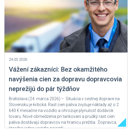
24.03.2026
Vážení zákazníci: Bez okamžitého
navýšenia cien za dopravu dopravcovia
neprežijú do pár týždňov
Bratislava (24. marca 2026) – Situácia v cestnej doprave na
Slovensku je kritická. Rast cien paliva zvyšuje náklady až o 2
640 € mesačne na vozidlo a ohrozuje plynulosť dodávok
tovaru. Nové obmedzenia pri tankovaní a prudký rast cien
paliva dostávajú dopravcov na hranicu prežitia. Dopravca,
ktorého jedno vozidlo najazdí...