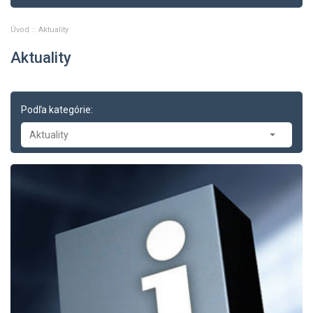
Úvod
Aktuality
Aktuality
Podľa kategórie:
Aktuality
Aktuality
-- Tlačové správy
-- Zasadnutia
-- Oznamy
-- Dopravné správy
-- Príklady z právnej praxe