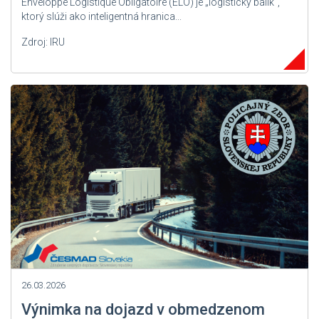
Enveloppe Logistique Obligatoire (ELO) je „logistický balík“,
ktorý slúži ako inteligentná hranica...
Zdroj: IRU
26.03.2026
Výnimka na dojazd v obmedzenom