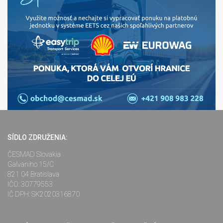
SÍDLO ZDRUŽENIA:
ČESMAD Slovakia
Galvaniho 15/C
821 04 Bratislava
IČO: 30779553
IČ DPH: SK2020316870