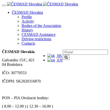
Navigácia
ČESMAD Slovakia
Profile
Activity
Bodies of the Association
History
CESMAD Assistance
Driving restrictions
Contacts
ČESMAD Slovakia
SK
Galvaniho 15/C, 821
EN
04 Bratislava
IČO: 30779553
IČDPH: SK2020316870
PON – PIA Otváracie hodiny:
( 8.00 – 12.00 ) ( 12.30 – 16.00 )