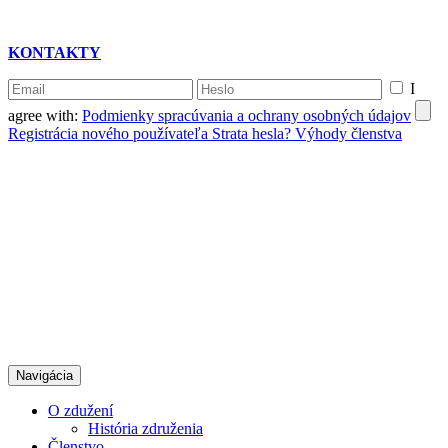
KONTAKTY
I
agree with:
Podmienky spracúvania a ochrany osobných údajov
Registrácia nového používateľa
Strata hesla?
Výhody členstva
Navigácia
O zdužení
História združenia
Členstvo