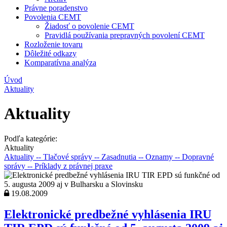
Právne poradenstvo
Povolenia CEMT
Žiadosť o povolenie CEMT
Pravidlá používania prepravných povolení CEMT
Rozloženie tovaru
Dôležité odkazy
Komparatívna analýza
Úvod
Aktuality
Aktuality
Podľa kategórie:
Aktuality
Aktuality
-- Tlačové správy
-- Zasadnutia
-- Oznamy
-- Dopravné
správy
-- Príklady z právnej praxe
19.08.2009
Elektronické predbežné vyhlásenia IRU