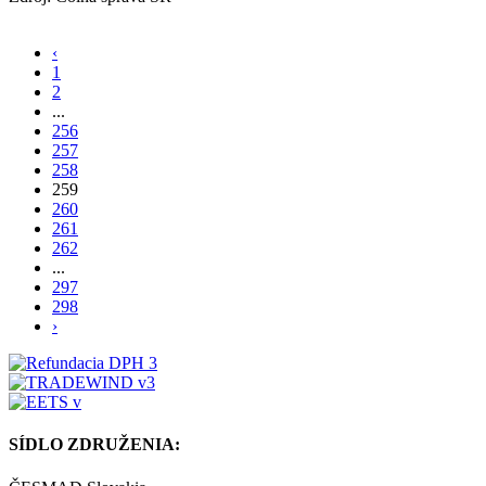
‹
1
2
...
256
257
258
259
260
261
262
...
297
298
›
SÍDLO ZDRUŽENIA: