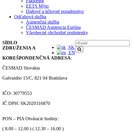
Faktoring
EETS Mýto
Daňové a účtovné poradenstvo
Odťahová služba
Asistenčná služba
ČESMAD Asistencia Európa
Všeobecné obchodné podmienky
SÍDLO
SK
ZDRUŽENIA A
EN
KOREŠPONDENČNÁ ADRESA
:
ČESMAD Slovakia
Galvaniho 15/C, 821 04 Bratislava
IČO: 30779553
IČ DPH: SK2020316870
PON – PIA Otváracie hodiny:
( 8.00 – 12.00 ) ( 12.30 – 16.00 )