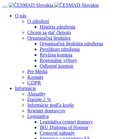
Navigácia
O nás
O združení
História združenia
Chcem sa stať členom
Organizačná štruktúra
Organizačná štruktúra združenia
Prezídium združenia
Revízna komisia
Regionálne výbory
Odborné komisie
Pre Médiá
Kontakt
GDPR
Informácie
Aktuality
Darujte 2 %
Informácie podľa krajín
Register dopravcov
Legislatíva
Legislatíva cestnej dopravy
IRU Diploma of Honour
Cestovné náhrady
Smernice a nariadenia ES