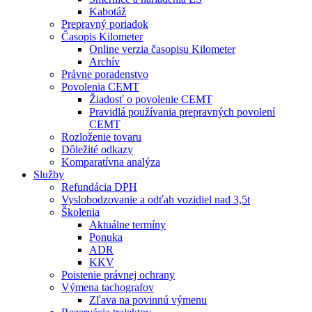
Kabotáž
Prepravný poriadok
Časopis Kilometer
Online verzia časopisu Kilometer
Archív
Právne poradenstvo
Povolenia CEMT
Žiadosť o povolenie CEMT
Pravidlá používania prepravných povolení
CEMT
Rozloženie tovaru
Dôležité odkazy
Komparatívna analýza
Služby
Refundácia DPH
Vyslobodzovanie a odťah vozidiel nad 3,5t
Školenia
Aktuálne termíny
Ponuka
ADR
KKV
Poistenie právnej ochrany
Výmena tachografov
Zľava na povinnú výmenu