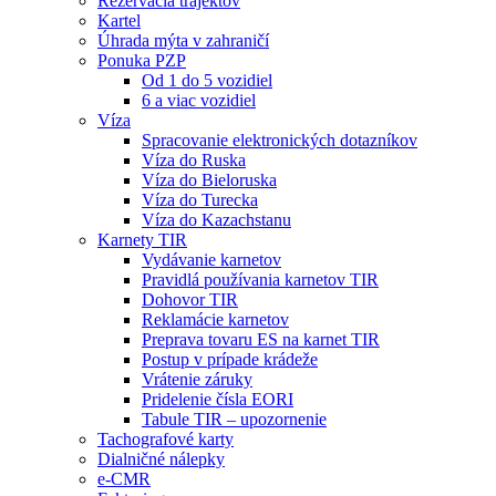
Rezervácia trajektov
Kartel
Úhrada mýta v zahraničí
Ponuka PZP
Od 1 do 5 vozidiel
6 a viac vozidiel
Víza
Spracovanie elektronických dotazníkov
Víza do Ruska
Víza do Bieloruska
Víza do Turecka
Víza do Kazachstanu
Karnety TIR
Vydávanie karnetov
Pravidlá používania karnetov TIR
Dohovor TIR
Reklamácie karnetov
Preprava tovaru ES na karnet TIR
Postup v prípade krádeže
Vrátenie záruky
Pridelenie čísla EORI
Tabule TIR – upozornenie
Tachografové karty
Dialničné nálepky
e-CMR