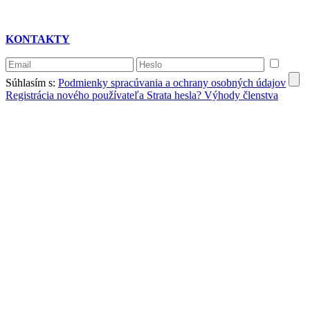
KONTAKTY
Súhlasím s:
Podmienky spracúvania a ochrany osobných údajov
Registrácia nového používateľa
Strata hesla?
Výhody členstva