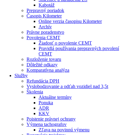
Kabotáž
Prepravný poriadok
Časopis Kilometer
Online verzia časopisu Kilometer
Archív
Právne poradenstvo
Povolenia CEMT
Žiadosť o povolenie CEMT
Pravidlá používania prepravných povolení
CEMT
Rozloženie tovaru
Dôležité odkazy
Komparatívna analýza
Služby
Refundácia DPH
Vyslobodzovanie a odťah vozidiel nad 3,5t
Školenia
Aktuálne termíny
Ponuka
ADR
KKV
Poistenie právnej ochrany
Výmena tachografov
Zľava na povinnú výmenu