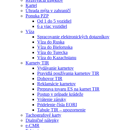
Rezervácia trajektov
Kartel
Úhrada mýta v zahraničí
Ponuka PZP
Od 1 do 5 vozidiel
6 a viac vozidiel
Víza
Spracovanie elektronických dotazníkov
Víza do Ruska
Víza do Bieloruska
Víza do Turecka
Víza do Kazachstanu
Karnety TIR
Vydávanie karnetov
Pravidlá používania karnetov TIR
Dohovor TIR
Reklamácie karnetov
Preprava tovaru ES na karnet TIR
Postup v prípade krádeže
Vrátenie záruky
Pridelenie čísla EORI
Tabule TIR – upozornenie
Tachografové karty
Dialničné nálepky
e-CMR