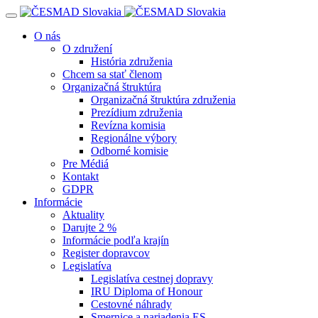
Navigácia
O nás
O združení
História združenia
Chcem sa stať členom
Organizačná štruktúra
Organizačná štruktúra združenia
Prezídium združenia
Revízna komisia
Regionálne výbory
Odborné komisie
Pre Médiá
Kontakt
GDPR
Informácie
Aktuality
Darujte 2 %
Informácie podľa krajín
Register dopravcov
Legislatíva
Legislatíva cestnej dopravy
IRU Diploma of Honour
Cestovné náhrady
Smernice a nariadenia ES