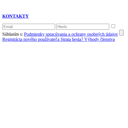
KONTAKTY
Súhlasím s:
Podmienky spracúvania a ochrany osobných údajov
Registrácia nového používateľa
Strata hesla?
Výhody členstva