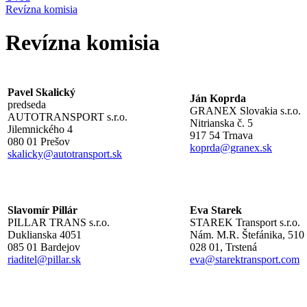
Revízna komisia
Revízna komisia
Pavel Skalický
Ján Koprda
predseda
GRANEX Slovakia s.r.o.
AUTOTRANSPORT s.r.o.
Nitrianska č. 5
Jilemnického 4
917 54 Trnava
080 01 Prešov
koprda@granex.sk
skalicky@autotransport.sk
Slavomír Pillár
Eva Starek
PILLAR TRANS s.r.o.
STAREK Transport s.r.o.
Duklianska 4051
Nám. M.R. Štefánika, 510
085 01 Bardejov
028 01, Trstená
riaditel@pillar.sk
eva@starektransport.com