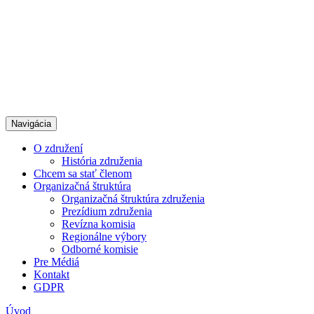
Navigácia
O združení
História združenia
Chcem sa stať členom
Organizačná štruktúra
Organizačná štruktúra združenia
Prezídium združenia
Revízna komisia
Regionálne výbory
Odborné komisie
Pre Médiá
Kontakt
GDPR
Úvod