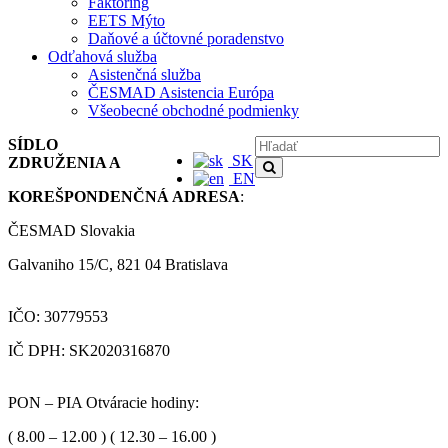
Faktoring
EETS Mýto
Daňové a účtovné poradenstvo
Odťahová služba
Asistenčná služba
ČESMAD Asistencia Európa
Všeobecné obchodné podmienky
SÍDLO
SK
ZDRUŽENIA A
EN
KOREŠPONDENČNÁ ADRESA
:
ČESMAD Slovakia
Galvaniho 15/C, 821 04 Bratislava
IČO: 30779553
IČ DPH: SK2020316870
PON – PIA Otváracie hodiny:
( 8.00 – 12.00 ) ( 12.30 – 16.00 )