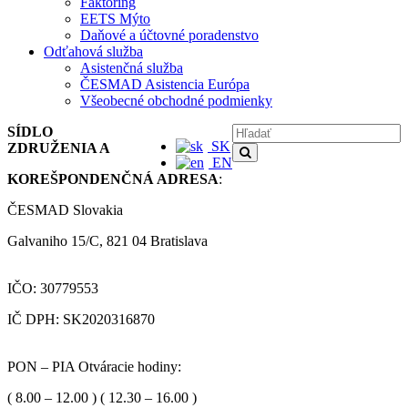
Faktoring
EETS Mýto
Daňové a účtovné poradenstvo
Odťahová služba
Asistenčná služba
ČESMAD Asistencia Európa
Všeobecné obchodné podmienky
SÍDLO
SK
ZDRUŽENIA A
EN
KOREŠPONDENČNÁ ADRESA
:
ČESMAD Slovakia
Galvaniho 15/C, 821 04 Bratislava
IČO: 30779553
IČ DPH: SK2020316870
PON – PIA Otváracie hodiny:
( 8.00 – 12.00 ) ( 12.30 – 16.00 )