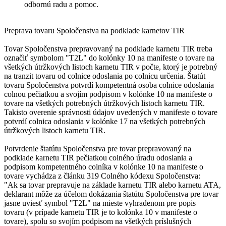
odbornú radu a pomoc.
Preprava tovaru Spoločenstva na podklade karnetov TIR
Tovar Spoločenstva prepravovaný na podklade karnetu TIR treba
označiť symbolom "T2L" do kolónky 10 na manifeste o tovare na
všetkých útržkových listoch karnetu TIR v počte, ktorý je potrebný
na tranzit tovaru od colnice odoslania po colnicu určenia. Štatút
tovaru Spoločenstva potvrdí kompetentná osoba colnice odoslania
colnou pečiatkou a svojím podpisom v kolónke 10 na manifeste o
tovare na všetkých potrebných útržkových listoch karnetu TIR.
Takisto overenie správnosti údajov uvedených v manifeste o tovare
potvrdí colnica odoslania v kolónke 17 na všetkých potrebných
útržkových listoch karnetu TIR.
Potvrdenie štatútu Spoločenstva pre tovar prepravovaný na
podklade karnetu TIR pečiatkou colného úradu odoslania a
podpisom kompetentného colníka v kolónke 10 na manifeste o
tovare vychádza z článku 319 Colného kódexu Spoločenstva:
"Ak sa tovar prepravuje na základe karnetu TIR alebo karnetu ATA,
deklarant môže za účelom dokázania štatútu Spoločenstva pre tovar
jasne uviesť symbol "T2L" na mieste vyhradenom pre popis
tovaru (v prípade karnetu TIR je to kolónka 10 v manifeste o
tovare), spolu so svojím podpisom na všetkých príslušných