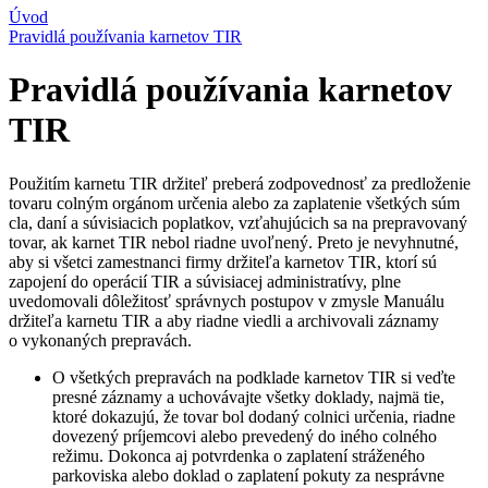
Úvod
Pravidlá používania karnetov TIR
Pravidlá používania karnetov
TIR
Použitím karnetu TIR držiteľ preberá zodpovednosť za predloženie
tovaru colným orgánom určenia alebo za zaplatenie všetkých súm
cla, daní a súvisiacich poplatkov, vzťahujúcich sa na prepravovaný
tovar, ak karnet TIR nebol riadne uvoľnený. Preto je nevyhnutné,
aby si všetci zamestnanci firmy držiteľa karnetov TIR, ktorí sú
zapojení do operácií TIR a súvisiacej administratívy, plne
uvedomovali dôležitosť správnych postupov v zmysle Manuálu
držiteľa karnetu TIR a aby riadne viedli a archivovali záznamy
o vykonaných prepravách.
O všetkých prepravách na podklade karnetov TIR si veďte
presné záznamy a uchovávajte všetky doklady, najmä tie,
ktoré dokazujú, že tovar bol dodaný colnici určenia, riadne
dovezený príjemcovi alebo prevedený do iného colného
režimu. Dokonca aj potvrdenka o zaplatení stráženého
parkoviska alebo doklad o zaplatení pokuty za nesprávne