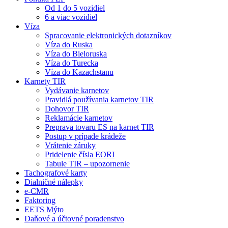
Od 1 do 5 vozidiel
6 a viac vozidiel
Víza
Spracovanie elektronických dotazníkov
Víza do Ruska
Víza do Bieloruska
Víza do Turecka
Víza do Kazachstanu
Karnety TIR
Vydávanie karnetov
Pravidlá používania karnetov TIR
Dohovor TIR
Reklamácie karnetov
Preprava tovaru ES na karnet TIR
Postup v prípade krádeže
Vrátenie záruky
Pridelenie čísla EORI
Tabule TIR – upozornenie
Tachografové karty
Dialničné nálepky
e-CMR
Faktoring
EETS Mýto
Daňové a účtovné poradenstvo