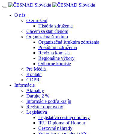
Navigácia
O nás
O združení
História združenia
Chcem sa stať členom
Organizačná štruktúra
Organizačná štruktúra združenia
Prezídium združenia
Revízna komisia
Regionálne výbory
Odborné komisie
Pre Médiá
Kontakt
GDPR
Informácie
Aktuality
Darujte 2 %
Informácie podľa krajín
Register dopravcov
Legislatíva
Legislatíva cestnej dopravy
IRU Diploma of Honour
Cestovné náhrady
Smernice a nariadenia ES