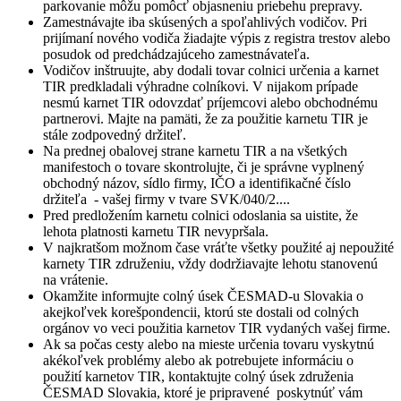
parkovanie môžu pomôcť objasneniu priebehu prepravy.
Zamestnávajte iba skúsených a spoľahlivých vodičov. Pri
prijímaní nového vodiča žiadajte výpis z registra trestov alebo
posudok od predchádzajúceho zamestnávateľa.
Vodičov inštruujte, aby dodali tovar colnici určenia a karnet
TIR predkladali výhradne colníkovi. V nijakom prípade
nesmú karnet TIR odovzdať príjemcovi alebo obchodnému
partnerovi. Majte na pamäti, že za použitie karnetu TIR je
stále zodpovedný držiteľ.
Na prednej obalovej strane karnetu TIR a na všetkých
manifestoch o tovare skontrolujte, či je správne vyplnený
obchodný názov, sídlo firmy, IČO a identifikačné číslo
držiteľa - vašej firmy v tvare SVK/040/2....
Pred predložením karnetu colnici odoslania sa uistite, že
lehota platnosti karnetu TIR nevypršala.
V najkratšom možnom čase vráťte všetky použité aj nepoužité
karnety TIR združeniu, vždy dodržiavajte lehotu stanovenú
na vrátenie.
Okamžite informujte colný úsek ČESMAD-u Slovakia o
akejkoľvek korešpondencii, ktorú ste dostali od colných
orgánov vo veci použitia karnetov TIR vydaných vašej firme.
Ak sa počas cesty alebo na mieste určenia tovaru vyskytnú
akékoľvek problémy alebo ak potrebujete informáciu o
použití karnetov TIR, kontaktujte colný úsek združenia
ČESMAD Slovakia, ktoré je pripravené poskytnúť vám