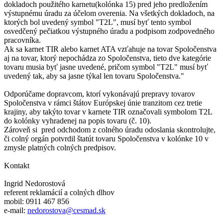
dokladoch použitého karnetu(kolónka 15) pred jeho predložením
výstupnému úradu za účelom overenia. Na všetkých dokladoch, na
ktorých bol uvedený symbol "T2L", musí byť tento symbol
osvedčený pečiatkou výstupného úradu a podpisom zodpovedného
pracovníka.
Ak sa karnet TIR alebo karnet ATA vzťahuje na tovar Spoločenstva
aj na tovar, ktorý nepochádza zo Spoločenstva, tieto dve kategórie
tovaru musia byť jasne uvedené, pričom symbol "T2L" musí byť
uvedený tak, aby sa jasne týkal len tovaru Spoločenstva."
Odporúčame dopravcom, ktorí vykonávajú prepravy tovarov
Spoločenstva v rámci štátov Európskej únie tranzitom cez tretie
krajiny, aby takýto tovar v karnete TIR označovali symbolom T2L
do kolónky vyhradenej na popis tovaru (č. 10).
Zároveň si pred odchodom z colného úradu odoslania skontrolujte,
či colný orgán potvrdil štatút tovaru Spoločenstva v kolónke 10 v
zmysle platných colných predpisov.
Kontakt
Ingrid Nedorostová
referent reklamácií a colných dlhov
mobil:
0911 467 856
e-mail:
nedorostova@cesmad.sk