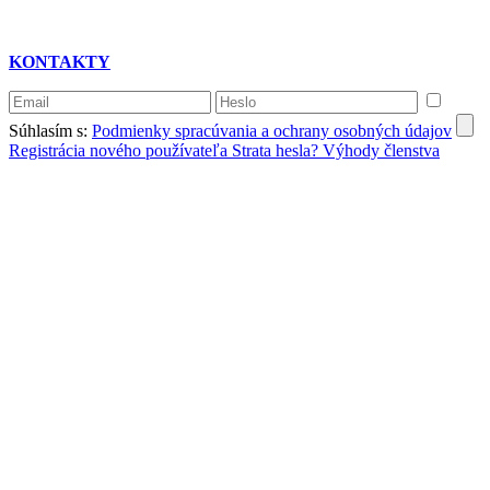
KONTAKTY
Súhlasím s:
Podmienky spracúvania a ochrany osobných údajov
Registrácia nového používateľa
Strata hesla?
Výhody členstva