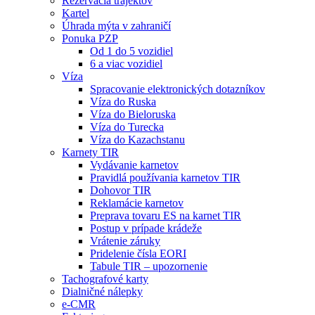
Rezervácia trajektov
Kartel
Úhrada mýta v zahraničí
Ponuka PZP
Od 1 do 5 vozidiel
6 a viac vozidiel
Víza
Spracovanie elektronických dotazníkov
Víza do Ruska
Víza do Bieloruska
Víza do Turecka
Víza do Kazachstanu
Karnety TIR
Vydávanie karnetov
Pravidlá používania karnetov TIR
Dohovor TIR
Reklamácie karnetov
Preprava tovaru ES na karnet TIR
Postup v prípade krádeže
Vrátenie záruky
Pridelenie čísla EORI
Tabule TIR – upozornenie
Tachografové karty
Dialničné nálepky
e-CMR