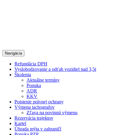
Navigácia
Refundácia DPH
Vyslobodzovanie a odťah vozidiel nad 3,5t
Školenia
Aktuálne termíny
Ponuka
ADR
KKV
Poistenie právnej ochrany
Výmena tachografov
Zľava na povinnú výmenu
Rezervácia trajektov
Kartel
Úhrada mýta v zahraničí
Ponuka PZP