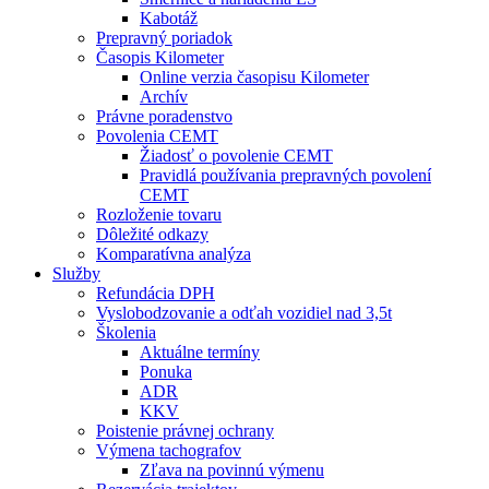
Kabotáž
Prepravný poriadok
Časopis Kilometer
Online verzia časopisu Kilometer
Archív
Právne poradenstvo
Povolenia CEMT
Žiadosť o povolenie CEMT
Pravidlá používania prepravných povolení
CEMT
Rozloženie tovaru
Dôležité odkazy
Komparatívna analýza
Služby
Refundácia DPH
Vyslobodzovanie a odťah vozidiel nad 3,5t
Školenia
Aktuálne termíny
Ponuka
ADR
KKV
Poistenie právnej ochrany
Výmena tachografov
Zľava na povinnú výmenu