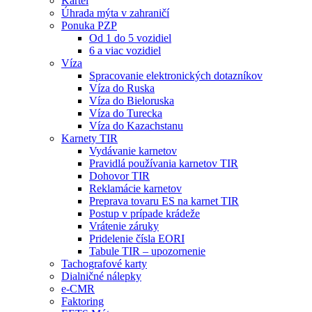
Kartel
Úhrada mýta v zahraničí
Ponuka PZP
Od 1 do 5 vozidiel
6 a viac vozidiel
Víza
Spracovanie elektronických dotazníkov
Víza do Ruska
Víza do Bieloruska
Víza do Turecka
Víza do Kazachstanu
Karnety TIR
Vydávanie karnetov
Pravidlá používania karnetov TIR
Dohovor TIR
Reklamácie karnetov
Preprava tovaru ES na karnet TIR
Postup v prípade krádeže
Vrátenie záruky
Pridelenie čísla EORI
Tabule TIR – upozornenie
Tachografové karty
Dialničné nálepky
e-CMR
Faktoring