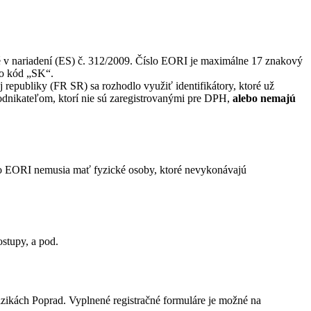
né v nariadení (ES) č. 312/2009. Číslo EORI je maximálne 17 znakový
 to kód „SK“.
j republiky (FR SR) sa rozhodlo využiť identifikátory, ktoré už
dnikateľom, ktorí nie sú zaregistrovanými pre DPH,
alebo nemajú
slo EORI nemusia mať fyzické osoby, ktoré nevykonávajú
ostupy, a pod.
izikách Poprad. Vyplnené registračné formuláre je možné na