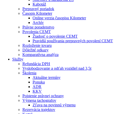
Kabotáž
Prepravný poriadok
Časopis Kilometer
Online verzia časopisu Kilometer
Archív
Právne poradenstvo
Povolenia CEMT
Žiadosť o povolenie CEMT
Pravidlá používania prepravných povolení CEMT
Rozloženie tovaru
Dôležité odkazy
Komparatívna analýza
Služby
Refundácia DPH
Vyslobodzovanie a odťah vozidiel nad 3,5t
Školenia
Aktuálne termíny
Ponuka
ADR
KKV
Poistenie právnej ochrany
Výmena tachografov
Zľava na povinnú výmenu
Rezervácia trajektov