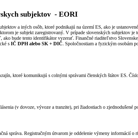
árskych subjektov - EORI
 subjektov a iných osôb, ktoré podnikajú na území ES, ako je ustanove
ktorom je subjekt zaregistrovaný. V prípade slovenských subjektov je
, ako bude tento identifikátor vyzerať. Finančné riaditeľstvo Slovenske
ické s
IČ DPH alebo SK + DIČ
. Spoločnostiam a fyzickým osobám po
h krajín, ktoré komunikujú s colnými správami členských štátov ES. Čí
ásenia (v dovoze, vývoze a tranzite), pri žiadostiach o zjednodušené p
nčná správa. Registračným útvarom je oddelenie výmeny informácií o r