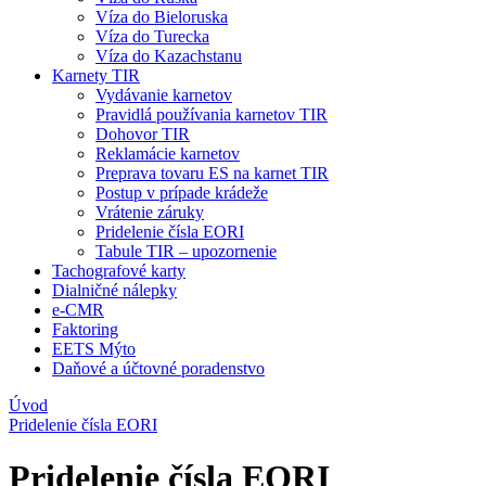
Víza do Bieloruska
Víza do Turecka
Víza do Kazachstanu
Karnety TIR
Vydávanie karnetov
Pravidlá používania karnetov TIR
Dohovor TIR
Reklamácie karnetov
Preprava tovaru ES na karnet TIR
Postup v prípade krádeže
Vrátenie záruky
Pridelenie čísla EORI
Tabule TIR – upozornenie
Tachografové karty
Dialničné nálepky
e-CMR
Faktoring
EETS Mýto
Daňové a účtovné poradenstvo
Úvod
Pridelenie čísla EORI
Pridelenie čísla EORI