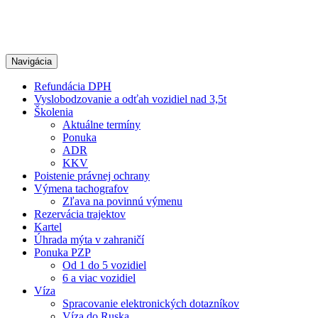
Navigácia
Refundácia DPH
Vyslobodzovanie a odťah vozidiel nad 3,5t
Školenia
Aktuálne termíny
Ponuka
ADR
KKV
Poistenie právnej ochrany
Výmena tachografov
Zľava na povinnú výmenu
Rezervácia trajektov
Kartel
Úhrada mýta v zahraničí
Ponuka PZP
Od 1 do 5 vozidiel
6 a viac vozidiel
Víza
Spracovanie elektronických dotazníkov
Víza do Ruska