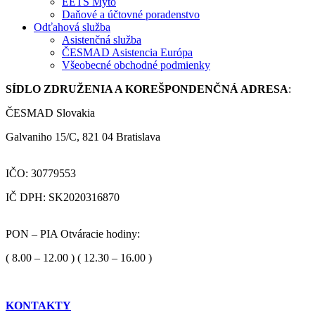
EETS Mýto
Daňové a účtovné poradenstvo
Odťahová služba
Asistenčná služba
ČESMAD Asistencia Európa
Všeobecné obchodné podmienky
SÍDLO ZDRUŽENIA A KOREŠPONDENČNÁ ADRESA
:
ČESMAD Slovakia
Galvaniho 15/C, 821 04 Bratislava
IČO: 30779553
IČ DPH: SK2020316870
PON – PIA Otváracie hodiny:
( 8.00 – 12.00 ) ( 12.30 – 16.00 )
KONTAKTY