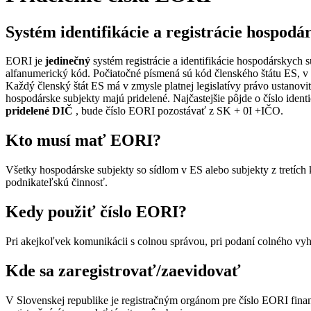
Systém identifikácie a registrácie hospod
EORI je
jedinečný
systém registrácie a identifikácie hospodárskych
alfanumerický kód. Počiatočné písmená sú kód členského štátu ES, v 
Každý členský štát ES má v zmysle platnej legislatívy právo ustanoviť
hospodárske subjekty majú pridelené. Najčastejšie pôjde o číslo ident
pridelené DIČ
, bude číslo EORI pozostávať z SK + 0I +IČO.
Kto musí mať EORI?
Všetky hospodárske subjekty so sídlom v ES alebo subjekty z tretíc
podnikateľskú činnosť.
Kedy použiť číslo EORI?
Pri akejkoľvek komunikácii s colnou správou, pri podaní colného vyhl
Kde sa zaregistrovať/zaevidovať
V Slovenskej republike je registračným orgánom pre číslo EORI fina