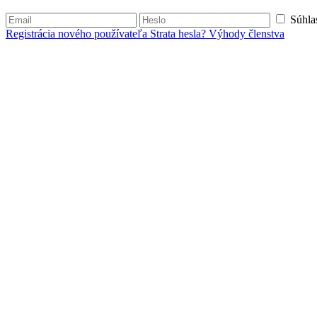
Súhla
Registrácia nového používateľa
Strata hesla?
Výhody členstva