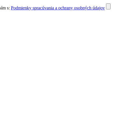
sím s:
Podmienky spracúvania a ochrany osobných údajov