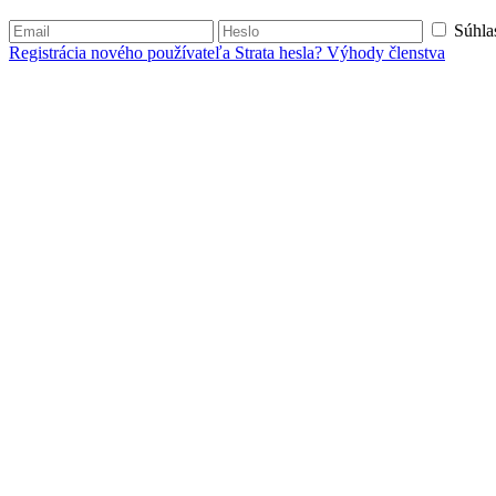
Súhla
Registrácia nového používateľa
Strata hesla?
Výhody členstva