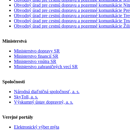
Obvodný úrad pre cestnú dopravu a pozemné komunikácie Nit
Obvodný úrad pre cestnú dopravu a pozemné komunikácie Pre
Obvodný úrad pre cestnú dopravu a pozemné komunikácie Tre
Obvodný úrad pre cestnú dopravu a pozemné komunikácie Trn
Obvodný úrad pre cestnú dopravu a pozemné komunikácie Žil
Ministerstvá
Ministerstvo dopravy SR
Ministerstvo financií SR
Ministerstvo vnútra SR
Ministerstvo zahraničných vecí SR
Spoločnosti
Národná diaľničná spoločnosť, a. s.
SkyToll, a. s.
Výskumný ústav dopravný, a. s.
Verejné portály
Elektronický výber mýta