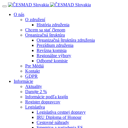
Navigácia
O nás
O združení
História združenia
Chcem sa stať členom
Organizačná štruktúra
Organizačná štruktúra združenia
Prezídium združenia
Revízna komisia
Regionálne výbory
Odborné komisie
Pre Médiá
Kontakt
GDPR
Informácie
Aktuality
Darujte 2 %
Informácie podľa krajín
Register dopravcov
Legislatíva
Legislatíva cestnej dopravy
IRU Diploma of Honour
Cestovné náhrady
Smernice a nariadenia ES