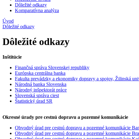
Dôležité odkazy
Komparatívna analýza
Úvod
Dôležité odkazy
Dôležité odkazy
Inštitúcie
Finančná správa Slovenskej republiky
Európska centrálna banka
Fakulta prevádzky a ekonomiky dopravy a spojov, Žilinská uni
Národná banka Slovenska
Národný inšpektorát práce
Slovenská správa ciest
Štatistický úrad SR
Okresné úrady pre cestnú dopravu a pozemné komunikácie
Obvodný úrad pre cestnú dopravu a pozemné komunikácie Ban
Obvodný úrad pre cestnú dopravu a pozemné komunikácie Brat
Obvodný úrad pre cestnú dopravu a pozemné komunikácie Koš