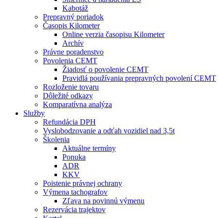
Kabotáž
Prepravný poriadok
Časopis Kilometer
Online verzia časopisu Kilometer
Archív
Právne poradenstvo
Povolenia CEMT
Žiadosť o povolenie CEMT
Pravidlá používania prepravných povolení CEMT
Rozloženie tovaru
Dôležité odkazy
Komparatívna analýza
Služby
Refundácia DPH
Vyslobodzovanie a odťah vozidiel nad 3,5t
Školenia
Aktuálne termíny
Ponuka
ADR
KKV
Poistenie právnej ochrany
Výmena tachografov
Zľava na povinnú výmenu
Rezervácia trajektov