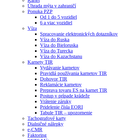
Kartel
Úhrada mýta v zahraničí
Ponuka PZP
Od 1 do 5 vozidiel
6 a viac vozidiel
Víza
Spracovanie elektronických dotazníkov
Víza do Ruska
Víza do Bieloruska
Víza do Turecka
Víza do Kazachstanu
Karnety TIR
Vydávanie karnetov
Pravidlá používania karnetov TIR
Dohovor TIR
Reklamácie karnetov
Preprava tovaru ES na karnet TIR
Postup v prípade krádeže
Vrátenie záruky
Pridelenie čísla EORI
Tabule TIR – upozornenie
Tachografové karty
Dialničné nálepky
e-CMR
Faktoring