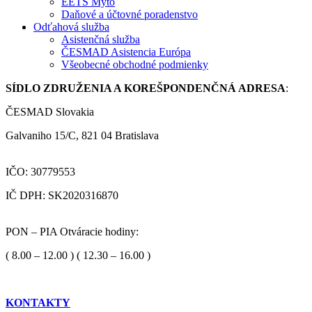
EETS Mýto
Daňové a účtovné poradenstvo
Odťahová služba
Asistenčná služba
ČESMAD Asistencia Európa
Všeobecné obchodné podmienky
SÍDLO ZDRUŽENIA A KOREŠPONDENČNÁ ADRESA
:
ČESMAD Slovakia
Galvaniho 15/C, 821 04 Bratislava
IČO: 30779553
IČ DPH: SK2020316870
PON – PIA Otváracie hodiny:
( 8.00 – 12.00 ) ( 12.30 – 16.00 )
KONTAKTY