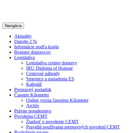
Navigácia
Aktuality
Darujte 2 %
Informácie podľa krajín
Register dopravcov
Legislatíva
Legislatíva cestnej dopravy
IRU Diploma of Honour
Cestovné náhrady
Smernice a nariadenia ES
Kabotáž
Prepravný poriadok
Časopis Kilometer
Online verzia časopisu Kilometer
Archív
Právne poradenstvo
Povolenia CEMT
Žiadosť o povolenie CEMT
Pravidlá používania prepravných povolení CEMT
Rozloženie tovaru