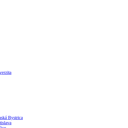
verzita
ská Bystrica
islava
ice