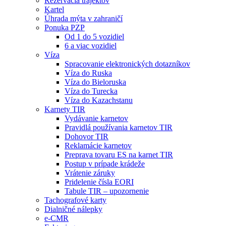
Rezervácia trajektov
Kartel
Úhrada mýta v zahraničí
Ponuka PZP
Od 1 do 5 vozidiel
6 a viac vozidiel
Víza
Spracovanie elektronických dotazníkov
Víza do Ruska
Víza do Bieloruska
Víza do Turecka
Víza do Kazachstanu
Karnety TIR
Vydávanie karnetov
Pravidlá používania karnetov TIR
Dohovor TIR
Reklamácie karnetov
Preprava tovaru ES na karnet TIR
Postup v prípade krádeže
Vrátenie záruky
Pridelenie čísla EORI
Tabule TIR – upozornenie
Tachografové karty
Dialničné nálepky
e-CMR