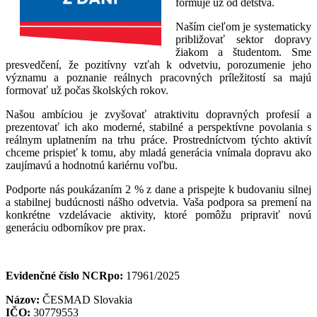
formuje už od detstva.
Naším cieľom je systematicky
približovať sektor dopravy
žiakom a študentom. Sme
presvedčení, že pozitívny vzťah k odvetviu, porozumenie jeho
významu a poznanie reálnych pracovných príležitostí sa majú
formovať už počas školských rokov.
Našou ambíciou je zvyšovať atraktivitu dopravných profesií a
prezentovať ich ako moderné, stabilné a perspektívne povolania s
reálnym uplatnením na trhu práce. Prostredníctvom týchto aktivít
chceme prispieť k tomu, aby mladá generácia vnímala dopravu ako
zaujímavú a hodnotnú kariérnu voľbu.
Podporte nás poukázaním 2 % z dane a prispejte k budovaniu silnej
a stabilnej budúcnosti nášho odvetvia. Vaša podpora sa premení na
konkrétne vzdelávacie aktivity, ktoré pomôžu pripraviť novú
generáciu odborníkov pre prax.
Evidenčné číslo NCRpo:
17961/2025
Názov:
ČESMAD Slovakia
IČO:
30779553