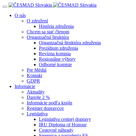
Navigácia
O nás
O združení
História združenia
Chcem sa stať členom
Organizačná štruktúra
Organizačná štruktúra združenia
Prezídium združenia
Revízna komisia
Regionálne výbory
Odborné komisie
Pre Médiá
Kontakt
GDPR
Informácie
Aktuality
Darujte 2 %
Informácie podľa krajín
Register dopravcov
Legislatíva
Legislatíva cestnej dopravy
IRU Diploma of Honour
Cestovné náhrady
Smernice a nariadenia ES