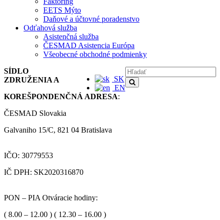
Faktoring
EETS Mýto
Daňové a účtovné poradenstvo
Odťahová služba
Asistenčná služba
ČESMAD Asistencia Európa
Všeobecné obchodné podmienky
SÍDLO
SK
ZDRUŽENIA A
EN
KOREŠPONDENČNÁ ADRESA
:
ČESMAD Slovakia
Galvaniho 15/C, 821 04 Bratislava
IČO: 30779553
IČ DPH: SK2020316870
PON – PIA Otváracie hodiny:
( 8.00 – 12.00 ) ( 12.30 – 16.00 )