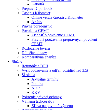
Kabotáž
Prepravný poriadok
Časopis Kilometer
Online verzia časopisu Kilometer
Archív
Právne poradenstvo
Povolenia CEMT
Žiadosť o povolenie CEMT
Pravidlá používania prepravných povolení
CEMT
Rozloženie tovaru
Dôležité odkazy
Komparatívna analýza
Služby
Refundácia DPH
Vyslobodzovanie a odťah vozidiel nad 3,5t
Školenia
Aktuálne termíny
Ponuka
ADR
KKV
Poistenie právnej ochrany
Výmena tachografov
Zľava na povinnú výmenu