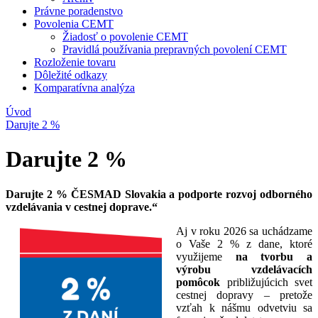
Právne poradenstvo
Povolenia CEMT
Žiadosť o povolenie CEMT
Pravidlá používania prepravných povolení CEMT
Rozloženie tovaru
Dôležité odkazy
Komparatívna analýza
Úvod
Darujte 2 %
Darujte 2 %
Darujte 2 % ČESMAD Slovakia a podporte rozvoj odborného
vzdelávania v cestnej doprave.“
Aj v roku 2026 sa uchádzame
o Vaše 2 % z dane, ktoré
využijeme
na tvorbu a
výrobu vzdelávacích
pomôcok
približujúcich svet
cestnej dopravy – pretože
vzťah k nášmu odvetviu sa