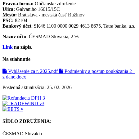
Právna forma:
Občianske združenie
Ulica:
Galvaniho 16615/15C
Mesto:
Bratislava - mestská časť Ružinov
PSČ:
82104
Bankový účet
: SK46 1100 0000 0029 4613 8675, Tatra banka, a.s.
Názov účtu
: ČESMAD Slovakia, 2 %
Link
na zápis.
Na stiahnutie
Vyhlásenie za r. 2025.pdf
Podmienky a postup poukázania 2 -
z dane.docx
Posledná aktualizácia: 25. 02. 2026
SÍDLO ZDRUŽENIA:
ČESMAD Slovakia