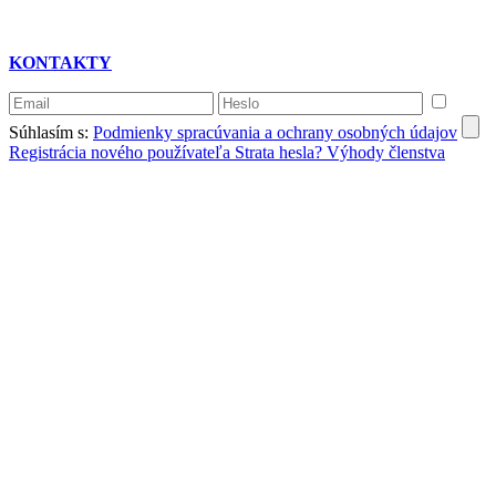
KONTAKTY
Súhlasím s:
Podmienky spracúvania a ochrany osobných údajov
Registrácia nového používateľa
Strata hesla?
Výhody členstva