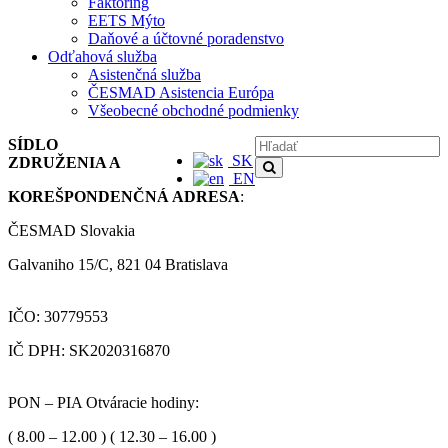
Faktoring
EETS Mýto
Daňové a účtovné poradenstvo
Odťahová služba
Asistenčná služba
ČESMAD Asistencia Európa
Všeobecné obchodné podmienky
SÍDLO
SK
ZDRUŽENIA A
EN
KOREŠPONDENČNÁ ADRESA
:
ČESMAD Slovakia
Galvaniho 15/C, 821 04 Bratislava
IČO: 30779553
IČ DPH: SK2020316870
PON – PIA Otváracie hodiny:
( 8.00 – 12.00 ) ( 12.30 – 16.00 )