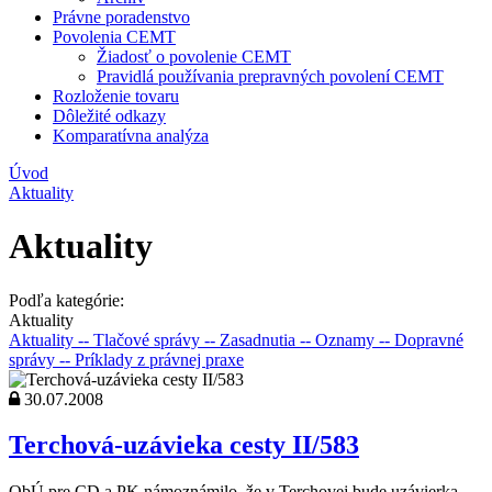
Právne poradenstvo
Povolenia CEMT
Žiadosť o povolenie CEMT
Pravidlá používania prepravných povolení CEMT
Rozloženie tovaru
Dôležité odkazy
Komparatívna analýza
Úvod
Aktuality
Aktuality
Podľa kategórie:
Aktuality
Aktuality
-- Tlačové správy
-- Zasadnutia
-- Oznamy
-- Dopravné
správy
-- Príklady z právnej praxe
30.07.2008
Terchová-uzávieka cesty II/583
ObÚ pre CD a PK námoznámilo, že v Terchovej bude uzávierka