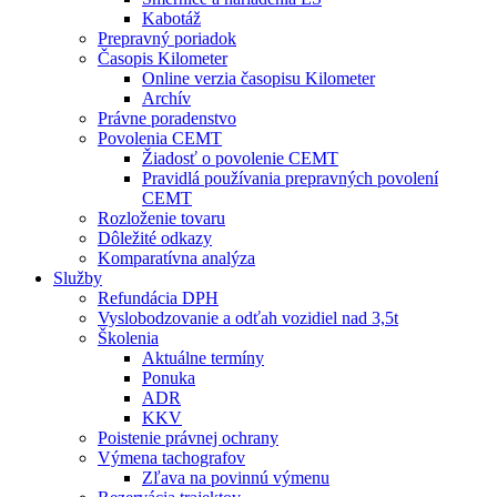
Kabotáž
Prepravný poriadok
Časopis Kilometer
Online verzia časopisu Kilometer
Archív
Právne poradenstvo
Povolenia CEMT
Žiadosť o povolenie CEMT
Pravidlá používania prepravných povolení
CEMT
Rozloženie tovaru
Dôležité odkazy
Komparatívna analýza
Služby
Refundácia DPH
Vyslobodzovanie a odťah vozidiel nad 3,5t
Školenia
Aktuálne termíny
Ponuka
ADR
KKV
Poistenie právnej ochrany
Výmena tachografov
Zľava na povinnú výmenu