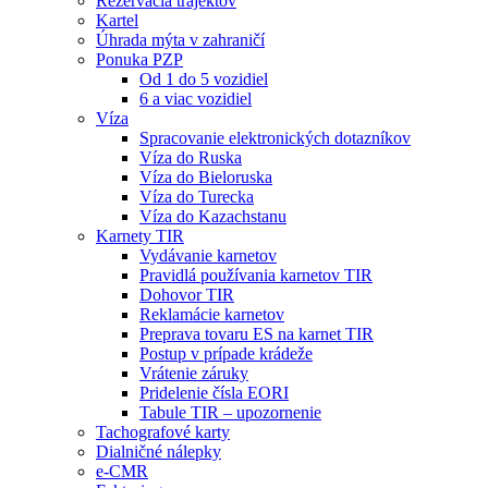
Rezervácia trajektov
Kartel
Úhrada mýta v zahraničí
Ponuka PZP
Od 1 do 5 vozidiel
6 a viac vozidiel
Víza
Spracovanie elektronických dotazníkov
Víza do Ruska
Víza do Bieloruska
Víza do Turecka
Víza do Kazachstanu
Karnety TIR
Vydávanie karnetov
Pravidlá používania karnetov TIR
Dohovor TIR
Reklamácie karnetov
Preprava tovaru ES na karnet TIR
Postup v prípade krádeže
Vrátenie záruky
Pridelenie čísla EORI
Tabule TIR – upozornenie
Tachografové karty
Dialničné nálepky
e-CMR