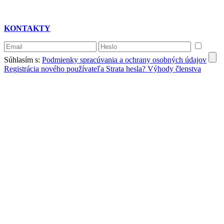
KONTAKTY
Súhlasím s:
Podmienky spracúvania a ochrany osobných údajov
Registrácia nového používateľa
Strata hesla?
Výhody členstva