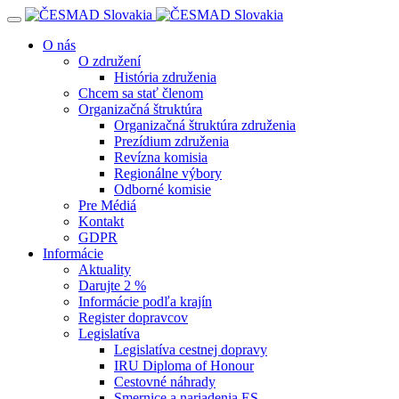
Navigácia
O nás
O združení
História združenia
Chcem sa stať členom
Organizačná štruktúra
Organizačná štruktúra združenia
Prezídium združenia
Revízna komisia
Regionálne výbory
Odborné komisie
Pre Médiá
Kontakt
GDPR
Informácie
Aktuality
Darujte 2 %
Informácie podľa krajín
Register dopravcov
Legislatíva
Legislatíva cestnej dopravy
IRU Diploma of Honour
Cestovné náhrady
Smernice a nariadenia ES