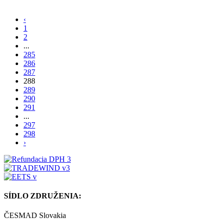
‹
1
2
...
285
286
287
288
289
290
291
...
297
298
›
SÍDLO ZDRUŽENIA:
ČESMAD Slovakia