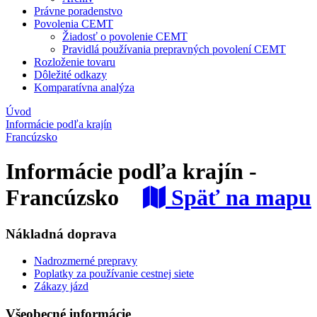
Právne poradenstvo
Povolenia CEMT
Žiadosť o povolenie CEMT
Pravidlá používania prepravných povolení CEMT
Rozloženie tovaru
Dôležité odkazy
Komparatívna analýza
Úvod
Informácie podľa krajín
Francúzsko
Informácie podľa krajín -
Francúzsko
Späť na mapu
Nákladná doprava
Nadrozmerné prepravy
Poplatky za používanie cestnej siete
Zákazy jázd
Všeobecné informácie