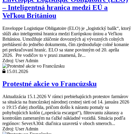
– Inteligentná hranica medzi EÚ a
Veľkou Britániou
Enveloppe Logistique Obligatoire (ELO) je „logistický balík“, ktorý
slúži ako inteligentná hranica medzi Európskou úniou a Veľkou
Britániou. Umožňuje zlúčenie dovozných aj vývozných colných
prehlásení do jedného dokumentu, čím zjednodušuje colné konanie
pri prekračovaní hraníc. ELO sa stane povinným od 20. apríla
2026. Pre vodičov to v praxi znamená, že...
Zdroj: User Admin
15.01.2026
Protestné akcie vo Francúzsku
Aktualizácia 15.1.2026 V rámci prebiehajúcich protestov farmárov
sa situácia na francúzskej národnej cestnej sieti od 14. januára 2026
o 19:15 ďalej zhoršila, pričom došlo k nárastu pomaly sa
pohybujúcich kolón („operácia escargot“), filtrovaniu zátarasy a
kontrolám zameraným na ťažké nákladné vozidlá. Situácia podľa
regiónov: SeverA304: diaľnica uzavretá v oboch smeroch...
Zdroj: User Admin