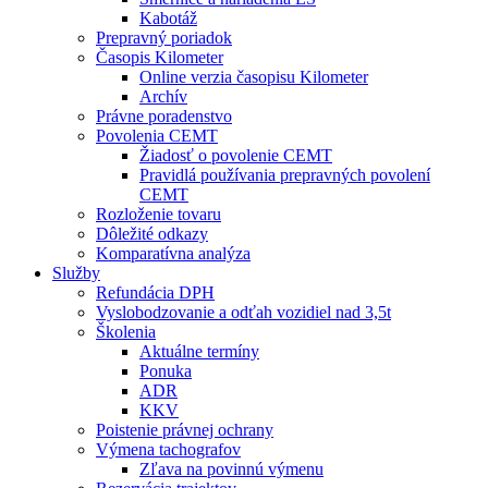
Kabotáž
Prepravný poriadok
Časopis Kilometer
Online verzia časopisu Kilometer
Archív
Právne poradenstvo
Povolenia CEMT
Žiadosť o povolenie CEMT
Pravidlá používania prepravných povolení
CEMT
Rozloženie tovaru
Dôležité odkazy
Komparatívna analýza
Služby
Refundácia DPH
Vyslobodzovanie a odťah vozidiel nad 3,5t
Školenia
Aktuálne termíny
Ponuka
ADR
KKV
Poistenie právnej ochrany
Výmena tachografov
Zľava na povinnú výmenu