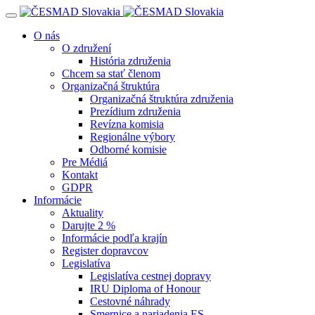
Navigácia
O nás
O združení
História združenia
Chcem sa stať členom
Organizačná štruktúra
Organizačná štruktúra združenia
Prezídium združenia
Revízna komisia
Regionálne výbory
Odborné komisie
Pre Médiá
Kontakt
GDPR
Informácie
Aktuality
Darujte 2 %
Informácie podľa krajín
Register dopravcov
Legislatíva
Legislatíva cestnej dopravy
IRU Diploma of Honour
Cestovné náhrady
Smernice a nariadenia ES