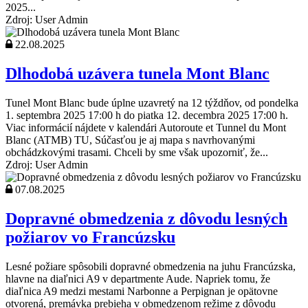
2025...
Zdroj: User Admin
22.08.2025
Dlhodobá uzávera tunela Mont Blanc
Tunel Mont Blanc bude úplne uzavretý na 12 týždňov, od pondelka
1. septembra 2025 17:00 h do piatka 12. decembra 2025 17:00 h.
Viac informácií nájdete v kalendári Autoroute et Tunnel du Mont
Blanc (ATMB) TU, Súčasťou je aj mapa s navrhovanými
obchádzkovými trasami. Chceli by sme však upozorniť, že...
Zdroj: User Admin
07.08.2025
Dopravné obmedzenia z dôvodu lesných
požiarov vo Francúzsku
Lesné požiare spôsobili dopravné obmedzenia na juhu Francúzska,
hlavne na diaľnici A9 v departmente Aude. Napriek tomu, že
diaľnica A9 medzi mestami Narbonne a Perpignan je opätovne
otvorená, premávka prebieha v obmedzenom režime z dôvodu