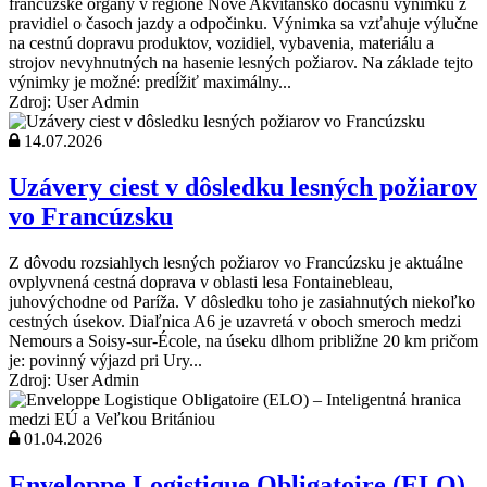
francúzske orgány v regióne Nové Akvitánsko dočasnú výnimku z
pravidiel o časoch jazdy a odpočinku. Výnimka sa vzťahuje výlučne
na cestnú dopravu produktov, vozidiel, vybavenia, materiálu a
strojov nevyhnutných na hasenie lesných požiarov. Na základe tejto
výnimky je možné: predĺžiť maximálny...
Zdroj: User Admin
14.07.2026
Uzávery ciest v dôsledku lesných požiarov
vo Francúzsku
Z dôvodu rozsiahlych lesných požiarov vo Francúzsku je aktuálne
ovplyvnená cestná doprava v oblasti lesa Fontainebleau,
juhovýchodne od Paríža. V dôsledku toho je zasiahnutých niekoľko
cestných úsekov. Diaľnica A6 je uzavretá v oboch smeroch medzi
Nemours a Soisy-sur-École, na úseku dlhom približne 20 km pričom
je: povinný výjazd pri Ury...
Zdroj: User Admin
01.04.2026
Enveloppe Logistique Obligatoire (ELO)