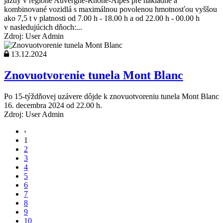
jazdy v regióne Auvergne-Rhône-Alpes pre nákladné a
kombinované vozidlá s maximálnou povolenou hmotnosťou vyššou
ako 7,5 t v platnosti od 7.00 h - 18.00 h a od 22.00 h - 00.00 h
v nasledujúcich dňoch:...
Zdroj: User Admin
13.12.2024
Znovuotvorenie tunela Mont Blanc
Po 15-týždňovej uzávere dôjde k znovuotvoreniu tunela Mont Blanc
16. decembra 2024 od 22.00 h.
Zdroj: User Admin
‹
1
2
3
4
5
6
7
8
9
10