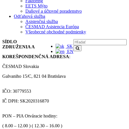
Faktoring
EETS Mýto
Daňové a účtovné poradenstvo
Odťahová služba
Asistenčná služba
ČESMAD Asistencia Európa
Všeobecné obchodné podmienky
SÍDLO
SK
ZDRUŽENIA A
EN
KOREŠPONDENČNÁ ADRESA
:
ČESMAD Slovakia
Galvaniho 15/C, 821 04 Bratislava
IČO: 30779553
IČ DPH: SK2020316870
PON – PIA Otváracie hodiny:
( 8.00 – 12.00 ) ( 12.30 – 16.00 )