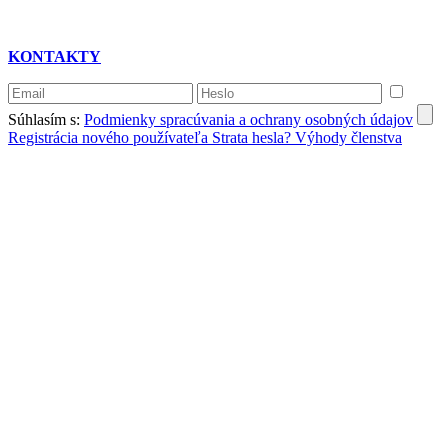
KONTAKTY
Súhlasím s:
Podmienky spracúvania a ochrany osobných údajov
Registrácia nového používateľa
Strata hesla?
Výhody členstva