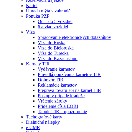
Rezervácia trajektov
Kartel
Úhrada mýta v zahraničí
Ponuka PZP
Od 1 do 5 vozidiel
6 a viac vozidiel
Víza
Spracovanie elektronických dotazníkov
Víza do Ruska
Víza do Bieloruska
Víza do Turecka
Víza do Kazachstanu
Karnety TIR
Vydávanie karnetov
Pravidlá používania karnetov TIR
Dohovor TIR
Reklamácie karnetov
Preprava tovaru ES na karnet TIR
Postup v prípade krádeže
Vrátenie záruky
Pridelenie čísla EORI
Tabule TIR – upozornenie
Tachografové karty
Dialničné nálepky
e-CMR