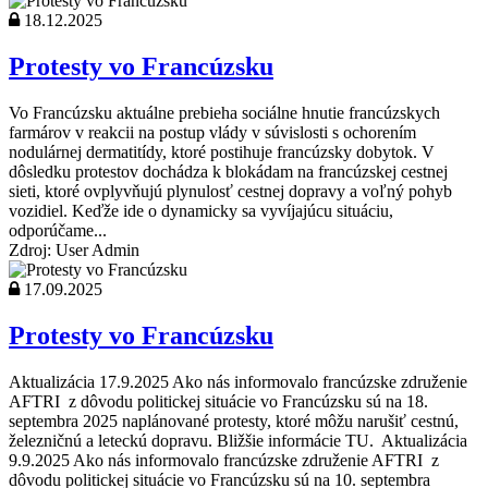
18.12.2025
Protesty vo Francúzsku
Vo Francúzsku aktuálne prebieha sociálne hnutie francúzskych
farmárov v reakcii na postup vlády v súvislosti s ochorením
nodulárnej dermatitídy, ktoré postihuje francúzsky dobytok. V
dôsledku protestov dochádza k blokádam na francúzskej cestnej
sieti, ktoré ovplyvňujú plynulosť cestnej dopravy a voľný pohyb
vozidiel. Keďže ide o dynamicky sa vyvíjajúcu situáciu,
odporúčame...
Zdroj: User Admin
17.09.2025
Protesty vo Francúzsku
Aktualizácia 17.9.2025 Ako nás informovalo francúzske združenie
AFTRI z dôvodu politickej situácie vo Francúzsku sú na 18.
septembra 2025 naplánované protesty, ktoré môžu narušiť cestnú,
železničnú a leteckú dopravu. Bližšie informácie TU. Aktualizácia
9.9.2025 Ako nás informovalo francúzske združenie AFTRI z
dôvodu politickej situácie vo Francúzsku sú na 10. septembra