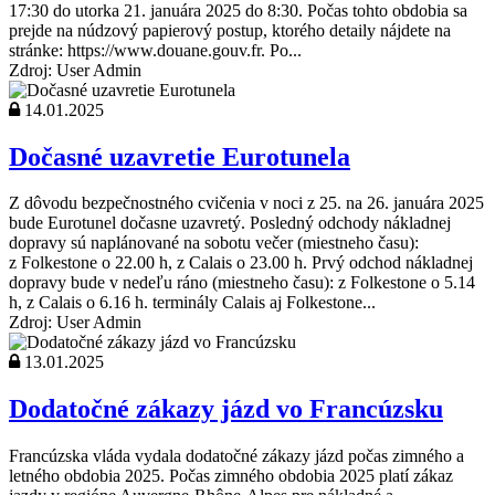
17:30 do utorka 21. januára 2025 do 8:30. Počas tohto obdobia sa
prejde na núdzový papierový postup, ktorého detaily nájdete na
stránke: https://www.douane.gouv.fr. Po...
Zdroj: User Admin
14.01.2025
Dočasné uzavretie Eurotunela
Z dôvodu bezpečnostného cvičenia v noci z 25. na 26. januára 2025
bude Eurotunel dočasne uzavretý. Posledný odchody nákladnej
dopravy sú naplánované na sobotu večer (miestneho času):
z Folkestone o 22.00 h, z Calais o 23.00 h. Prvý odchod nákladnej
dopravy bude v nedeľu ráno (miestneho času): z Folkestone o 5.14
h, z Calais o 6.16 h. terminály Calais aj Folkestone...
Zdroj: User Admin
13.01.2025
Dodatočné zákazy jázd vo Francúzsku
Francúzska vláda vydala dodatočné zákazy jázd počas zimného a
letného obdobia 2025. Počas zimného obdobia 2025 platí zákaz