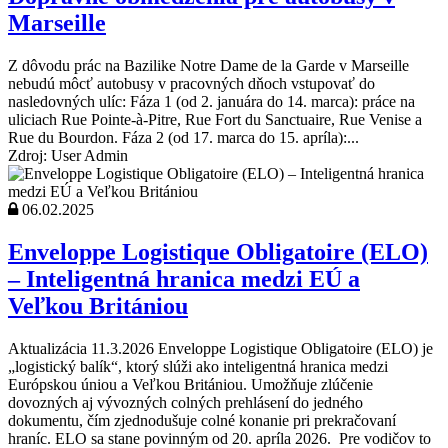
Marseille
Z dôvodu prác na Bazilike Notre Dame de la Garde v Marseille
nebudú môcť autobusy v pracovných dňoch vstupovať do
nasledovných ulíc: Fáza 1 (od 2. januára do 14. marca): práce na
uliciach Rue Pointe-à-Pitre, Rue Fort du Sanctuaire, Rue Venise a
Rue du Bourdon. Fáza 2 (od 17. marca do 15. apríla):...
Zdroj: User Admin
06.02.2025
Enveloppe Logistique Obligatoire (ELO)
– Inteligentná hranica medzi EÚ a
Veľkou Britániou
Aktualizácia 11.3.2026 Enveloppe Logistique Obligatoire (ELO) je
„logistický balík“, ktorý slúži ako inteligentná hranica medzi
Európskou úniou a Veľkou Britániou. Umožňuje zlúčenie
dovozných aj vývozných colných prehlásení do jedného
dokumentu, čím zjednodušuje colné konanie pri prekračovaní
hraníc. ELO sa stane povinným od 20. apríla 2026. Pre vodičov to