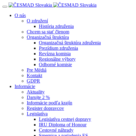
Navigácia
O nás
O združení
História združenia
Chcem sa stať členom
Organizačná štruktúra
Organizačná štruktúra združenia
Prezídium združenia
Revízna komisia
Regionálne výbory
Odborné komisie
Pre Médiá
Kontakt
GDPR
Informácie
Aktuality
Darujte 2 %
Informácie podľa krajín
Register dopravcov
Legislatíva
Legislatíva cestnej dopravy
IRU Diploma of Honour
Cestovné náhrady
Smernice a nariadenia ES