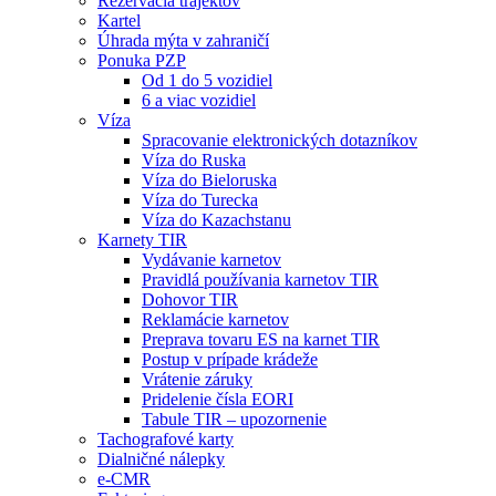
Rezervácia trajektov
Kartel
Úhrada mýta v zahraničí
Ponuka PZP
Od 1 do 5 vozidiel
6 a viac vozidiel
Víza
Spracovanie elektronických dotazníkov
Víza do Ruska
Víza do Bieloruska
Víza do Turecka
Víza do Kazachstanu
Karnety TIR
Vydávanie karnetov
Pravidlá používania karnetov TIR
Dohovor TIR
Reklamácie karnetov
Preprava tovaru ES na karnet TIR
Postup v prípade krádeže
Vrátenie záruky
Pridelenie čísla EORI
Tabule TIR – upozornenie
Tachografové karty
Dialničné nálepky
e-CMR