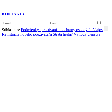
KONTAKTY
Súhlasím s:
Podmienky spracúvania a ochrany osobných údajov
Registrácia nového používateľa
Strata hesla?
Výhody členstva