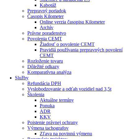
Kabotáž
Prepravný poriadok
Časopis Kilometer
Online verzia časopisu Kilometer
Archív
Právne poradenstvo
Povolenia CEMT
Žiadosť o povolenie CEMT
Pravidlá používania prepravných povolení
CEMT
Rozloženie tovaru
Dôležité odkazy
Komparatívna analýza
Služby
Refundácia DPH
Vyslobodzovanie a odťah vozidiel nad 3,5t
Školenia
Aktuálne termíny
Ponuka
ADR
KKV
Poistenie právnej ochrany
Výmena tachografov
Zľava na povinnú výmenu