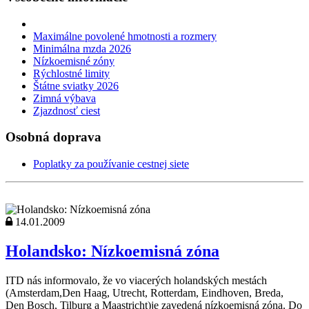
Maximálne povolené hmotnosti a rozmery
Minimálna mzda 2026
Nízkoemisné zóny
Rýchlostné limity
Štátne sviatky 2026
Zimná výbava
Zjazdnosť ciest
Osobná doprava
Poplatky za používanie cestnej siete
14.01.2009
Holandsko: Nízkoemisná zóna
ITD nás informovalo, že vo viacerých holandských mestách
(Amsterdam,Den Haag, Utrecht, Rotterdam, Eindhoven, Breda,
Den Bosch, Tilburg a Maastricht)je zavedená nízkoemisná zóna. Do