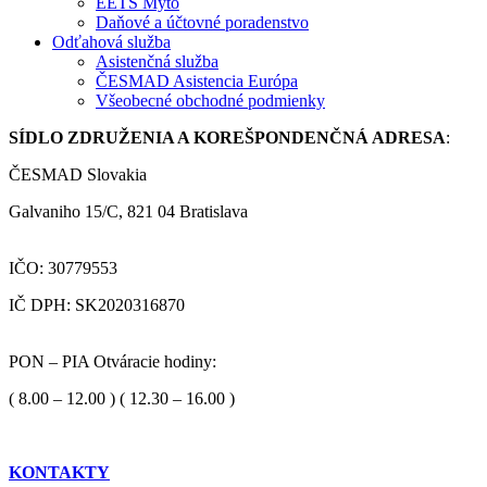
EETS Mýto
Daňové a účtovné poradenstvo
Odťahová služba
Asistenčná služba
ČESMAD Asistencia Európa
Všeobecné obchodné podmienky
SÍDLO ZDRUŽENIA A KOREŠPONDENČNÁ ADRESA
:
ČESMAD Slovakia
Galvaniho 15/C, 821 04 Bratislava
IČO: 30779553
IČ DPH: SK2020316870
PON – PIA Otváracie hodiny:
( 8.00 – 12.00 ) ( 12.30 – 16.00 )
KONTAKTY