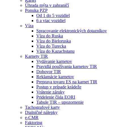
Kartel
Úhrada mýta v zahraničí
Ponuka PZP
Od 1 do 5 vozidiel
6 a viac vozidiel
Víza
Spracovanie elektronických dotazníkov
Víza do Ruska
Víza do Bieloruska
Víza do Turecka
Víza do Kazachstanu
Karnety TIR
Vydávanie karnetov
Pravidlá používania karnetov TIR
Dohovor TIR
Reklamácie karnetov
Preprava tovaru ES na karnet TIR
Postup v prípade krádeže
Vrátenie záruky
Pridelenie čísla EORI
Tabule TIR – upozornenie
Tachografové karty
Dialničné nálepky
e-CMR
Faktoring