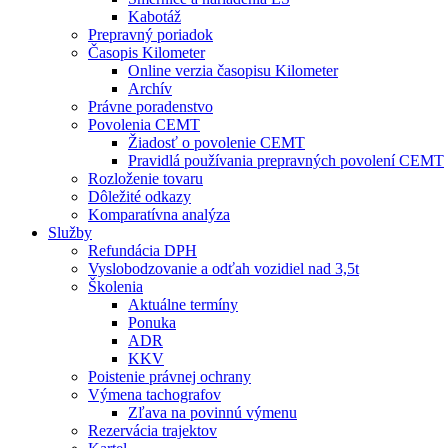
Kabotáž
Prepravný poriadok
Časopis Kilometer
Online verzia časopisu Kilometer
Archív
Právne poradenstvo
Povolenia CEMT
Žiadosť o povolenie CEMT
Pravidlá používania prepravných povolení CEMT
Rozloženie tovaru
Dôležité odkazy
Komparatívna analýza
Služby
Refundácia DPH
Vyslobodzovanie a odťah vozidiel nad 3,5t
Školenia
Aktuálne termíny
Ponuka
ADR
KKV
Poistenie právnej ochrany
Výmena tachografov
Zľava na povinnú výmenu
Rezervácia trajektov