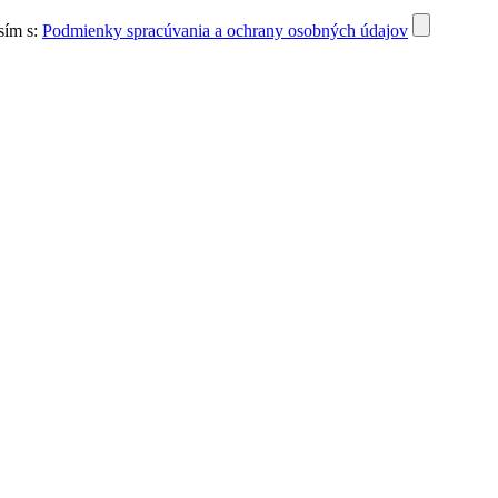
sím s:
Podmienky spracúvania a ochrany osobných údajov