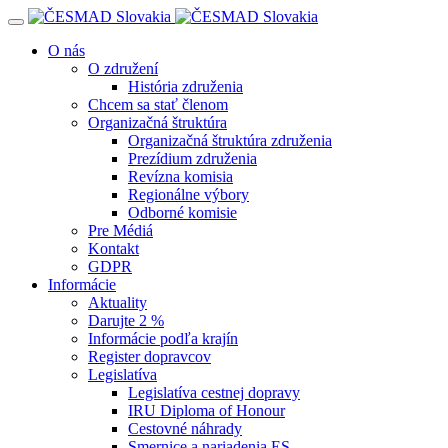
Navigácia
O nás
O združení
História združenia
Chcem sa stať členom
Organizačná štruktúra
Organizačná štruktúra združenia
Prezídium združenia
Revízna komisia
Regionálne výbory
Odborné komisie
Pre Médiá
Kontakt
GDPR
Informácie
Aktuality
Darujte 2 %
Informácie podľa krajín
Register dopravcov
Legislatíva
Legislatíva cestnej dopravy
IRU Diploma of Honour
Cestovné náhrady
Smernice a nariadenia ES