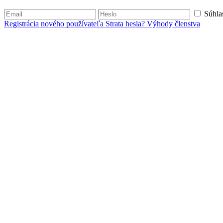
Súhla
Registrácia nového používateľa
Strata hesla?
Výhody členstva