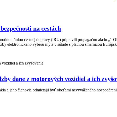
bezpečnosti na cestách
 úniou cestnej dopravy (IRU) pripravili propagačnú akciu „1 OBU
žby elektronického výberu mýta v súlade s platnou smernicou Európske
by dane z motorových vozidiel a ich zvyšo
a a jeho členovia odmietajú byť obeťami nevyváženého hospodárenia 