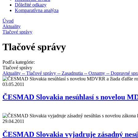
Dôležité odkazy
Komparatívna analýza
Úvod
Aktuality
Tlačové správy
Tlačové správy
Podľa kategórie:
Tlačové správy
Aktuality
-- Tlačové správy
-- Zasadnutia
-- Oznamy
-- Dopravné sp
03.05.2011
ČESMAD Slovakia nesúhlasí s novelou MD
29.04.2011
ČESMAD Slovakia vyjadruje zásadný nesúhl