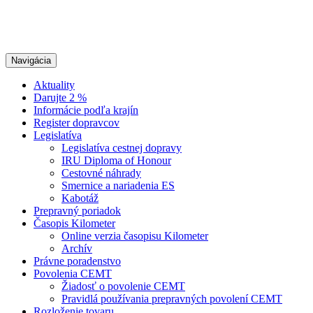
Navigácia
Aktuality
Darujte 2 %
Informácie podľa krajín
Register dopravcov
Legislatíva
Legislatíva cestnej dopravy
IRU Diploma of Honour
Cestovné náhrady
Smernice a nariadenia ES
Kabotáž
Prepravný poriadok
Časopis Kilometer
Online verzia časopisu Kilometer
Archív
Právne poradenstvo
Povolenia CEMT
Žiadosť o povolenie CEMT
Pravidlá používania prepravných povolení CEMT
Rozloženie tovaru