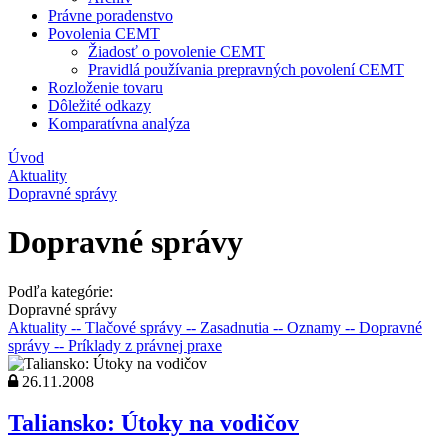
Právne poradenstvo
Povolenia CEMT
Žiadosť o povolenie CEMT
Pravidlá používania prepravných povolení CEMT
Rozloženie tovaru
Dôležité odkazy
Komparatívna analýza
Úvod
Aktuality
Dopravné správy
Dopravné správy
Podľa kategórie:
Dopravné správy
Aktuality
-- Tlačové správy
-- Zasadnutia
-- Oznamy
-- Dopravné
správy
-- Príklady z právnej praxe
26.11.2008
Taliansko: Útoky na vodičov