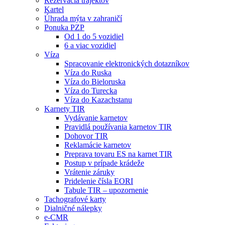
Rezervácia trajektov
Kartel
Úhrada mýta v zahraničí
Ponuka PZP
Od 1 do 5 vozidiel
6 a viac vozidiel
Víza
Spracovanie elektronických dotazníkov
Víza do Ruska
Víza do Bieloruska
Víza do Turecka
Víza do Kazachstanu
Karnety TIR
Vydávanie karnetov
Pravidlá používania karnetov TIR
Dohovor TIR
Reklamácie karnetov
Preprava tovaru ES na karnet TIR
Postup v prípade krádeže
Vrátenie záruky
Pridelenie čísla EORI
Tabule TIR – upozornenie
Tachografové karty
Dialničné nálepky
e-CMR