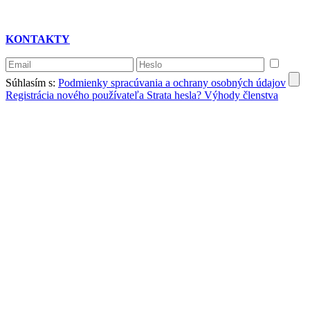
KONTAKTY
Súhlasím s:
Podmienky spracúvania a ochrany osobných údajov
Registrácia nového používateľa
Strata hesla?
Výhody členstva