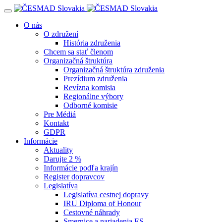
Navigácia
O nás
O združení
História združenia
Chcem sa stať členom
Organizačná štruktúra
Organizačná štruktúra združenia
Prezídium združenia
Revízna komisia
Regionálne výbory
Odborné komisie
Pre Médiá
Kontakt
GDPR
Informácie
Aktuality
Darujte 2 %
Informácie podľa krajín
Register dopravcov
Legislatíva
Legislatíva cestnej dopravy
IRU Diploma of Honour
Cestovné náhrady
Smernice a nariadenia ES