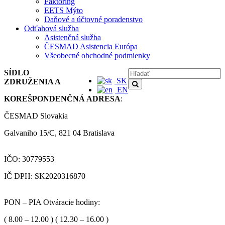
Faktoring
EETS Mýto
Daňové a účtovné poradenstvo
Odťahová služba
Asistenčná služba
ČESMAD Asistencia Európa
Všeobecné obchodné podmienky
SÍDLO
SK
ZDRUŽENIA A
EN
KOREŠPONDENČNÁ ADRESA
:
ČESMAD Slovakia
Galvaniho 15/C, 821 04 Bratislava
IČO: 30779553
IČ DPH: SK2020316870
PON – PIA Otváracie hodiny:
( 8.00 – 12.00 ) ( 12.30 – 16.00 )