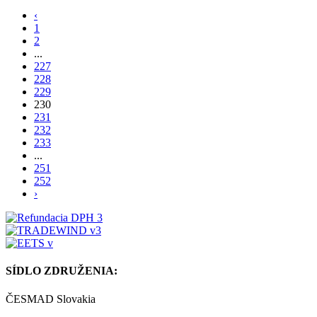
‹
1
2
...
227
228
229
230
231
232
233
...
251
252
›
SÍDLO ZDRUŽENIA:
ČESMAD Slovakia