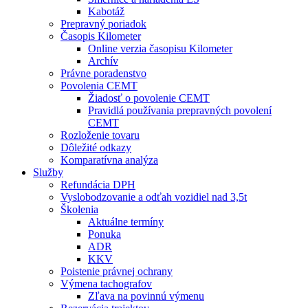
Kabotáž
Prepravný poriadok
Časopis Kilometer
Online verzia časopisu Kilometer
Archív
Právne poradenstvo
Povolenia CEMT
Žiadosť o povolenie CEMT
Pravidlá používania prepravných povolení
CEMT
Rozloženie tovaru
Dôležité odkazy
Komparatívna analýza
Služby
Refundácia DPH
Vyslobodzovanie a odťah vozidiel nad 3,5t
Školenia
Aktuálne termíny
Ponuka
ADR
KKV
Poistenie právnej ochrany
Výmena tachografov
Zľava na povinnú výmenu