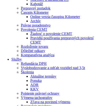
Kabotáž
Prepravný poriadok
Časopis Kilometer
Online verzia časopisu Kilometer
Archív
Právne poradenstvo
Povolenia CEMT
Žiadosť o povolenie CEMT
Pravidlá používania prepravných povolení
CEMT
Rozloženie tovaru
Dôležité odkazy
Komparatívna analýza
Služby
Refundácia DPH
Vyslobodzovanie a odťah vozidiel nad 3,5t
Školenia
Aktuálne termíny
Ponuka
ADR
KKV
Poistenie právnej ochrany
Výmena tachografov
Zľava na povinnú výmenu