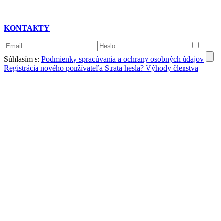
KONTAKTY
Súhlasím s:
Podmienky spracúvania a ochrany osobných údajov
Registrácia nového používateľa
Strata hesla?
Výhody členstva