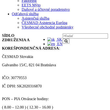
Faktoring
EETS Mýto
Daňové a účtovné poradenstvo
Odťahová služba
Asistenčná služba
ČESMAD Asistencia Európa
Všeobecné obchodné podmienky
SÍDLO
SK
ZDRUŽENIA A
EN
KOREŠPONDENČNÁ ADRESA
:
ČESMAD Slovakia
Galvaniho 15/C, 821 04 Bratislava
IČO: 30779553
IČ DPH: SK2020316870
PON – PIA Otváracie hodiny:
( 8.00 – 12.00 ) ( 12.30 – 16.00 )