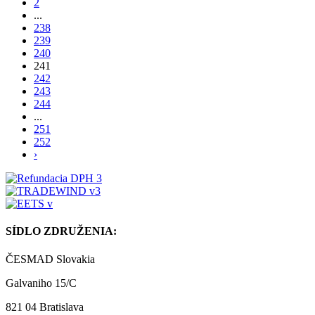
2
...
238
239
240
241
242
243
244
...
251
252
›
SÍDLO ZDRUŽENIA:
ČESMAD Slovakia
Galvaniho 15/C
821 04 Bratislava