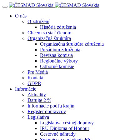
Navigácia
O nás
O združení
História združenia
Chcem sa stať členom
Organizačná štruktúra
Organizačná štruktúra združenia
Prezídium združenia
Revízna komisia
Regionálne výbory
Odborné komisie
Pre Médiá
Kontakt
GDPR
Informácie
Aktuality
Darujte 2 %
Informácie podľa krajín
Register dopravcov
Legislatíva
Legislatíva cestnej dopravy
IRU Diploma of Honour
Cestovné náhrady
Smernice a nariadenia ES