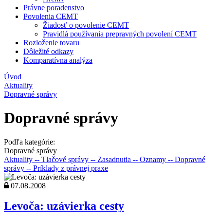
Právne poradenstvo
Povolenia CEMT
Žiadosť o povolenie CEMT
Pravidlá používania prepravných povolení CEMT
Rozloženie tovaru
Dôležité odkazy
Komparatívna analýza
Úvod
Aktuality
Dopravné správy
Dopravné správy
Podľa kategórie:
Dopravné správy
Aktuality
-- Tlačové správy
-- Zasadnutia
-- Oznamy
-- Dopravné
správy
-- Príklady z právnej praxe
07.08.2008
Levoča: uzávierka cesty