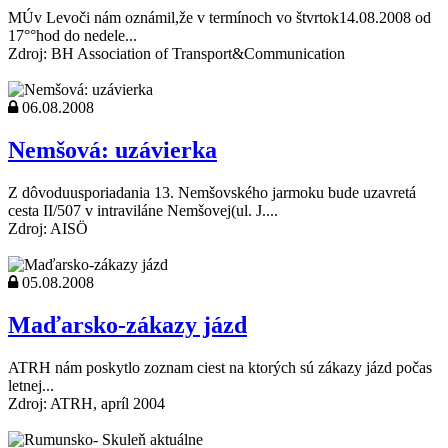
MÚv Levoči nám oznámil,že v termínoch vo štvrtok14.08.2008 od
17°°hod do nedele...
Zdroj: BH Association of Transport&Communication
06.08.2008
Nemšová: uzávierka
Z dôvoduusporiadania 13. Nemšovského jarmoku bude uzavretá
cesta II/507 v intraviláne Nemšovej(ul. J....
Zdroj: AISÖ
05.08.2008
Maďarsko-zákazy jázd
ATRH nám poskytlo zoznam ciest na ktorých sú zákazy jázd počas
letnej...
Zdroj: ATRH, apríl 2004