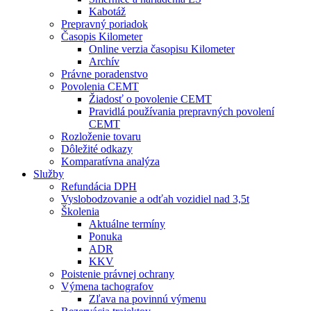
Kabotáž
Prepravný poriadok
Časopis Kilometer
Online verzia časopisu Kilometer
Archív
Právne poradenstvo
Povolenia CEMT
Žiadosť o povolenie CEMT
Pravidlá používania prepravných povolení
CEMT
Rozloženie tovaru
Dôležité odkazy
Komparatívna analýza
Služby
Refundácia DPH
Vyslobodzovanie a odťah vozidiel nad 3,5t
Školenia
Aktuálne termíny
Ponuka
ADR
KKV
Poistenie právnej ochrany
Výmena tachografov
Zľava na povinnú výmenu