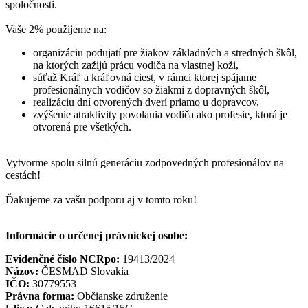
spoločnosti.
Vaše 2% použijeme na:
organizáciu podujatí pre žiakov základných a stredných škôl,
na ktorých zažijú prácu vodiča na vlastnej koži,
súťaž Kráľ a kráľovná ciest, v rámci ktorej spájame
profesionálnych vodičov so žiakmi z dopravných škôl,
realizáciu dní otvorených dverí priamo u dopravcov,
zvýšenie atraktivity povolania vodiča ako profesie, ktorá je
otvorená pre všetkých.
Vytvorme spolu silnú generáciu zodpovedných profesionálov na
cestách!
Ďakujeme za vašu podporu aj v tomto roku!
Informácie o určenej právnickej osobe:
Evidenčné číslo NCRpo:
19413/2024
Názov:
ČESMAD Slovakia
IČO:
30779553
Právna forma:
Občianske združenie