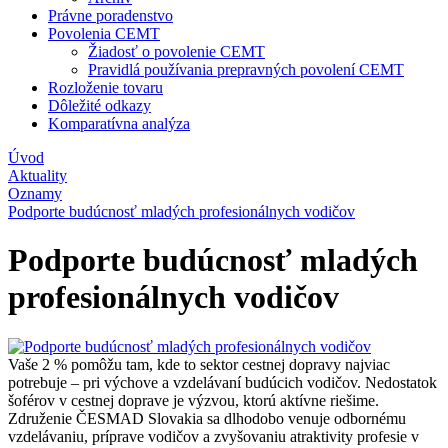
Právne poradenstvo
Povolenia CEMT
Žiadosť o povolenie CEMT
Pravidlá používania prepravných povolení CEMT
Rozloženie tovaru
Dôležité odkazy
Komparatívna analýza
Úvod
Aktuality
Oznamy
Podporte budúcnosť mladých profesionálnych vodičov
Podporte budúcnosť mladých
profesionálnych vodičov
Vaše 2 % pomôžu tam, kde to sektor cestnej dopravy najviac
potrebuje – pri výchove a vzdelávaní budúcich vodičov. Nedostatok
šoférov v cestnej doprave je výzvou, ktorú aktívne riešime.
Združenie ČESMAD Slovakia sa dlhodobo venuje odbornému
vzdelávaniu, príprave vodičov a zvyšovaniu atraktivity profesie v