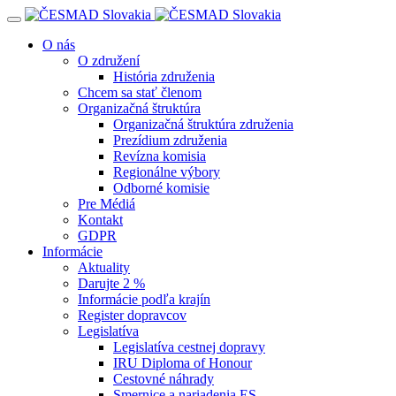
Navigácia
O nás
O združení
História združenia
Chcem sa stať členom
Organizačná štruktúra
Organizačná štruktúra združenia
Prezídium združenia
Revízna komisia
Regionálne výbory
Odborné komisie
Pre Médiá
Kontakt
GDPR
Informácie
Aktuality
Darujte 2 %
Informácie podľa krajín
Register dopravcov
Legislatíva
Legislatíva cestnej dopravy
IRU Diploma of Honour
Cestovné náhrady
Smernice a nariadenia ES