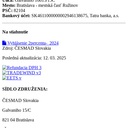
Ulica:
Galvaniho 16615/15C
Mesto:
Bratislava - mestská časť Ružinov
PSČ:
82104
Bankový účet:
SK4611000000002946138675, Tatra banka, a.s.
Na stiahnutie
Vyhlásenie 2percenta-_2024
Zdroj: ČESMAD Slovakia
Posledná aktualizácia: 12. 03. 2025
SÍDLO ZDRUŽENIA:
ČESMAD Slovakia
Galvaniho 15/C
821 04 Bratislava