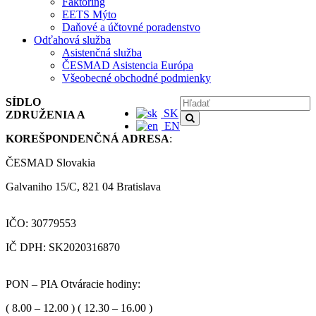
Faktoring
EETS Mýto
Daňové a účtovné poradenstvo
Odťahová služba
Asistenčná služba
ČESMAD Asistencia Európa
Všeobecné obchodné podmienky
SÍDLO
SK
ZDRUŽENIA A
EN
KOREŠPONDENČNÁ ADRESA
:
ČESMAD Slovakia
Galvaniho 15/C, 821 04 Bratislava
IČO: 30779553
IČ DPH: SK2020316870
PON – PIA Otváracie hodiny:
( 8.00 – 12.00 ) ( 12.30 – 16.00 )