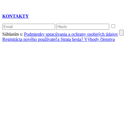
KONTAKTY
Súhlasím s:
Podmienky spracúvania a ochrany osobných údajov
Registrácia nového používateľa
Strata hesla?
Výhody členstva