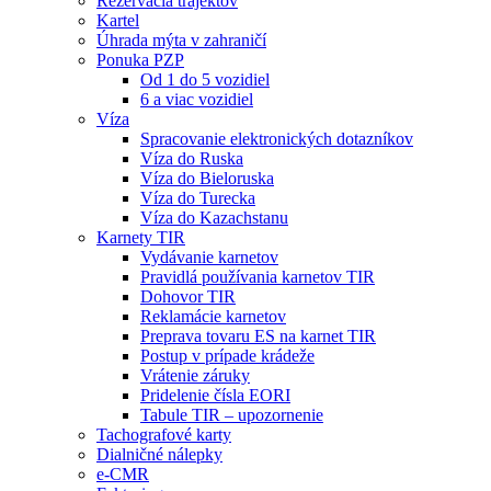
Rezervácia trajektov
Kartel
Úhrada mýta v zahraničí
Ponuka PZP
Od 1 do 5 vozidiel
6 a viac vozidiel
Víza
Spracovanie elektronických dotazníkov
Víza do Ruska
Víza do Bieloruska
Víza do Turecka
Víza do Kazachstanu
Karnety TIR
Vydávanie karnetov
Pravidlá používania karnetov TIR
Dohovor TIR
Reklamácie karnetov
Preprava tovaru ES na karnet TIR
Postup v prípade krádeže
Vrátenie záruky
Pridelenie čísla EORI
Tabule TIR – upozornenie
Tachografové karty
Dialničné nálepky
e-CMR