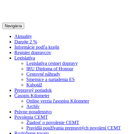
Navigácia
Aktuality
Darujte 2 %
Informácie podľa krajín
Register dopravcov
Legislatíva
Legislatíva cestnej dopravy
IRU Diploma of Honour
Cestovné náhrady
Smernice a nariadenia ES
Kabotáž
Prepravný poriadok
Časopis Kilometer
Online verzia časopisu Kilometer
Archív
Právne poradenstvo
Povolenia CEMT
Žiadosť o povolenie CEMT
Pravidlá používania prepravných povolení CEMT
Rozloženie tovaru