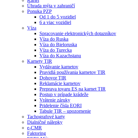
Kartel
Úhrada mýta v zahraničí
Ponuka PZP
Od 1 do 5 vozidiel
6 a viac vozidiel
Víza
Spracovanie elektronických dotazníkov
Víza do Ruska
Víza do Bieloruska
Víza do Turecka
Víza do Kazachstanu
Karnety TIR
Vydávanie karnetov
Pravidlá používania karnetov TIR
Dohovor TIR
Reklamácie karnetov
Preprava tovaru ES na karnet TIR
Postup v prípade krádeže
Vrátenie záruky
Pridelenie čísla EORI
Tabule TIR – upozornenie
Tachografové karty
Dialničné nálepky
e-CMR
Faktoring