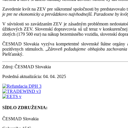
Zavedenie kvót na ZEV pre súkromné spoločnosti by predstavovalo ti
je pre ne ekonomicky a prevádzkovo najvhodnejší. Paradoxne by kvóty
V súvislosti so zavádzaním ZEV je zásadným problémom nedostatočn
úžitkových ZEV. Slovenskí dopravcovia sú už teraz v konkurenčnej
zlotých (179 500 eur) na nákup bezemisného vozidla, slovenskí dopr
ČESMAD Slovakia vyzýva kompetentné slovenské štátne orgány ak
pozitívnych stimuloch. „
Zároveň požadujeme obhajobu zachovania pr
Piešťanský.
Zdroj: ČESMAD Slovakia
Posledná aktualizácia: 04. 04. 2025
SÍDLO ZDRUŽENIA:
ČESMAD Slovakia