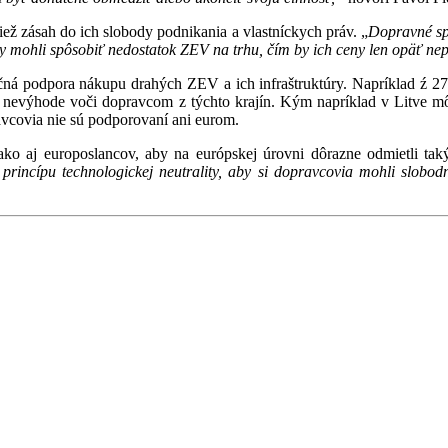
ež zásah do ich slobody podnikania a vlastníckych práv. „
Dopravné sp
 mohli spôsobiť nedostatok ZEV na trhu, čím by ich ceny len opäť nep
á podpora nákupu drahých ZEV a ich infraštruktúry. Napríklad ź 27
 nevýhode voči dopravcom z týchto krajín. Kým napríklad v Litve m
avcovia nie sú podporovaní ani eurom.
o aj europoslancov, aby na európskej úrovni dôrazne odmietli tak
incípu technologickej neutrality, aby si dopravcovia mohli slobodn