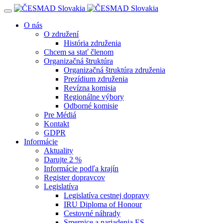
Navigácia
O nás
O združení
História združenia
Chcem sa stať členom
Organizačná štruktúra
Organizačná štruktúra združenia
Prezídium združenia
Revízna komisia
Regionálne výbory
Odborné komisie
Pre Médiá
Kontakt
GDPR
Informácie
Aktuality
Darujte 2 %
Informácie podľa krajín
Register dopravcov
Legislatíva
Legislatíva cestnej dopravy
IRU Diploma of Honour
Cestovné náhrady
Smernice a nariadenia ES