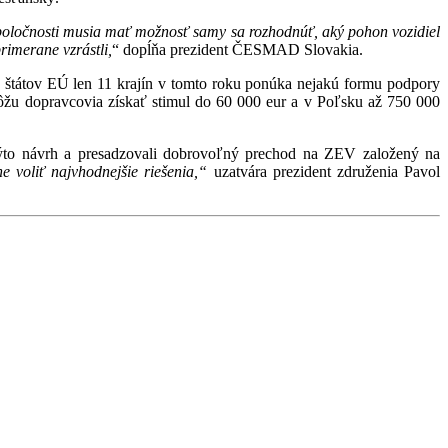
oločnosti musia mať možnosť samy sa rozhodnúť, aký pohon vozidiel
rimerane vzrástli,
“ dopĺňa prezident ČESMAD Slovakia.
 štátov EÚ len 11 krajín v tomto roku ponúka nejakú formu podpory
ôžu dopravcovia získať stimul do 60 000 eur a v Poľsku až 750 000
ýto návrh a presadzovali dobrovoľný prechod na ZEV založený na
e voliť najvhodnejšie riešenia,“
uzatvára prezident združenia Pavol