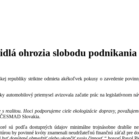
idlá ohrozia slobodu podnikania
skej republiky striktne odmieta akékoľvek pokusy o zavedenie povinn
 automobilový priemysel avizovala začatie prác na legislatívnom ná
de s realitou. Hoci podporujeme ciele ekologizácie dopravy, považujem
nt ČESMAD Slovakia.
toré sú podľa dostupných údajov minimálne trojnásobne drahšie n
úrou by povinné kvóty znamenali neudržateľnú finančnú záťaž pre do
i byť donútené obmedziť alebo ukončiť svoju činnosť,“
hovorí Pavol Pi