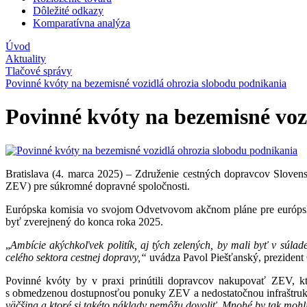
Dôležité odkazy
Komparatívna analýza
Úvod
Aktuality
Tlačové správy
Povinné kvóty na bezemisné vozidlá ohrozia slobodu podnikania
Povinné kvóty na bezemisné voz
Bratislava (4. marca 2025) – Združenie cestných dopravcov Sloven
ZEV) pre súkromné dopravné spoločnosti.
Európska komisia vo svojom Odvetvovom akčnom pláne pre európsky
byť zverejnený do konca roka 2025.
„
Ambície akýchkoľvek politík, aj tých zelených, by mali byť v súla
celého sektora cestnej dopravy,“
uvádza Pavol Piešťanský, prezide
Povinné kvóty by v praxi prinútili dopravcov nakupovať ZEV, k
s obmedzenou dostupnosťou ponuky ZEV a nedostatočnou infraštrukt
väčšina a ktoré si takéto náklady nemôžu dovoliť. Mnohé by tak mohl