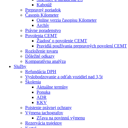
Kabotáž
Prepravný poriadok
Časopis Kilometer
Online verzia časopisu Kilometer
Archív
Právne poradenstvo
Povolenia CEMT
Žiadosť o povolenie CEMT
Pravidlá používania prepravných povolení CEMT
Rozloženie tovaru
Dôležité odkazy
Komparatívna analýza
Služby
Refundácia DPH
Vyslobodzovanie a odťah vozidiel nad 3,5t
Školenia
Aktuálne termíny
Ponuka
ADR
KKV
Poistenie právnej ochrany
Výmena tachografov
Zľava na povinnú výmenu
Rezervácia trajektov