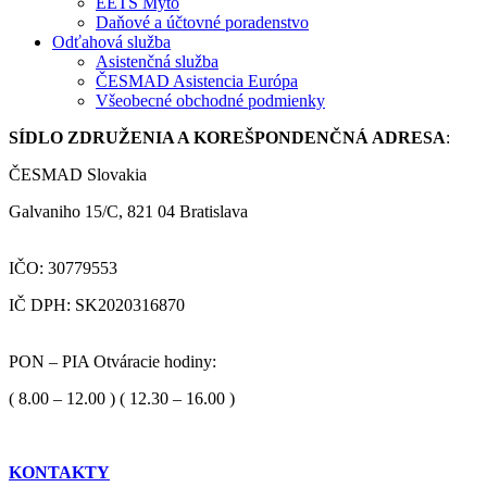
EETS Mýto
Daňové a účtovné poradenstvo
Odťahová služba
Asistenčná služba
ČESMAD Asistencia Európa
Všeobecné obchodné podmienky
SÍDLO ZDRUŽENIA A KOREŠPONDENČNÁ ADRESA
:
ČESMAD Slovakia
Galvaniho 15/C, 821 04 Bratislava
IČO: 30779553
IČ DPH: SK2020316870
PON – PIA Otváracie hodiny:
( 8.00 – 12.00 ) ( 12.30 – 16.00 )
KONTAKTY