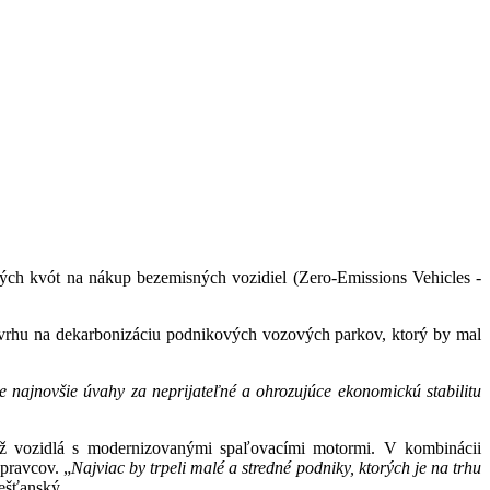
ých kvót na nákup bezemisných vozidiel (Zero-Emissions Vehicles -
vrhu na dekarbonizáciu podnikových vozových parkov, ktorý by mal
e najnovšie úvahy za neprijateľné a ohrozujúce ekonomickú stabilitu
ež vozidlá s modernizovanými spaľovacími motormi. V kombinácii
pravcov. „
Najviac by trpeli malé a stredné podniky, ktorých je na trhu
ešťanský.