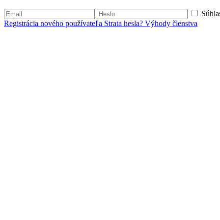
Súhla
Registrácia nového používateľa
Strata hesla?
Výhody členstva