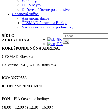
Faktoring
EETS Mýto
Daňové a účtovné poradenstvo
Odťahová služba
Asistenčná služba
ČESMAD Asistencia Európa
Všeobecné obchodné podmienky
SÍDLO
SK
ZDRUŽENIA A
EN
KOREŠPONDENČNÁ ADRESA
:
ČESMAD Slovakia
Galvaniho 15/C, 821 04 Bratislava
IČO: 30779553
IČ DPH: SK2020316870
PON – PIA Otváracie hodiny:
( 8.00 – 12.00 ) ( 12.30 – 16.00 )