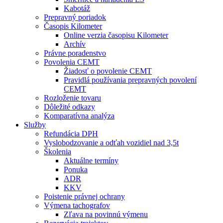
Kabotáž
Prepravný poriadok
Časopis Kilometer
Online verzia časopisu Kilometer
Archív
Právne poradenstvo
Povolenia CEMT
Žiadosť o povolenie CEMT
Pravidlá používania prepravných povolení
CEMT
Rozloženie tovaru
Dôležité odkazy
Komparatívna analýza
Služby
Refundácia DPH
Vyslobodzovanie a odťah vozidiel nad 3,5t
Školenia
Aktuálne termíny
Ponuka
ADR
KKV
Poistenie právnej ochrany
Výmena tachografov
Zľava na povinnú výmenu