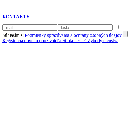
KONTAKTY
Súhlasím s:
Podmienky spracúvania a ochrany osobných údajov
Registrácia nového používateľa
Strata hesla?
Výhody členstva