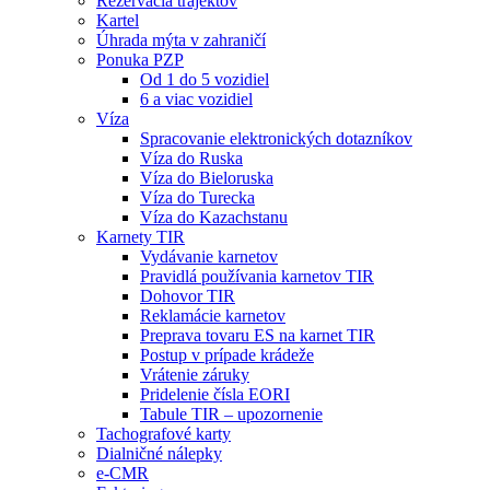
Rezervácia trajektov
Kartel
Úhrada mýta v zahraničí
Ponuka PZP
Od 1 do 5 vozidiel
6 a viac vozidiel
Víza
Spracovanie elektronických dotazníkov
Víza do Ruska
Víza do Bieloruska
Víza do Turecka
Víza do Kazachstanu
Karnety TIR
Vydávanie karnetov
Pravidlá používania karnetov TIR
Dohovor TIR
Reklamácie karnetov
Preprava tovaru ES na karnet TIR
Postup v prípade krádeže
Vrátenie záruky
Pridelenie čísla EORI
Tabule TIR – upozornenie
Tachografové karty
Dialničné nálepky
e-CMR