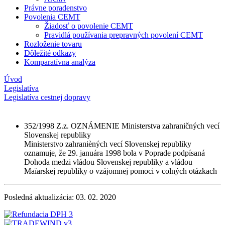
Právne poradenstvo
Povolenia CEMT
Žiadosť o povolenie CEMT
Pravidlá používania prepravných povolení CEMT
Rozloženie tovaru
Dôležité odkazy
Komparatívna analýza
Úvod
Legislatíva
Legislatíva cestnej dopravy
352/1998 Z.z. OZNÁMENIE Ministerstva zahraničných vecí
Slovenskej republiky
Ministerstvo zahranièných vecí Slovenskej republiky
oznamuje, že 29. januára 1998 bola v Poprade podpísaná
Dohoda medzi vládou Slovenskej republiky a vládou
Maïarskej republiky o vzájomnej pomoci v colných otázkach
Posledná aktualizácia: 03. 02. 2020