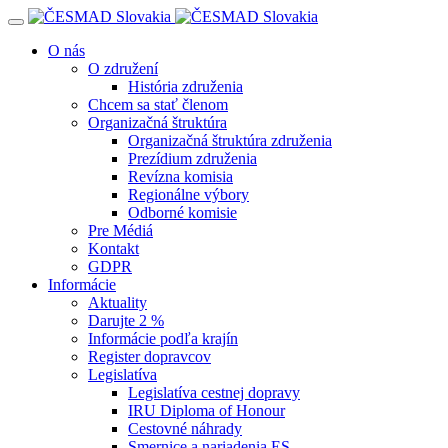
Navigácia
O nás
O združení
História združenia
Chcem sa stať členom
Organizačná štruktúra
Organizačná štruktúra združenia
Prezídium združenia
Revízna komisia
Regionálne výbory
Odborné komisie
Pre Médiá
Kontakt
GDPR
Informácie
Aktuality
Darujte 2 %
Informácie podľa krajín
Register dopravcov
Legislatíva
Legislatíva cestnej dopravy
IRU Diploma of Honour
Cestovné náhrady
Smernice a nariadenia ES