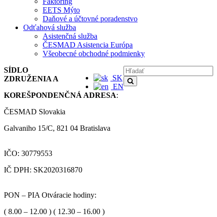
Faktoring
EETS Mýto
Daňové a účtovné poradenstvo
Odťahová služba
Asistenčná služba
ČESMAD Asistencia Európa
Všeobecné obchodné podmienky
SÍDLO
SK
ZDRUŽENIA A
EN
KOREŠPONDENČNÁ ADRESA
:
ČESMAD Slovakia
Galvaniho 15/C, 821 04 Bratislava
IČO: 30779553
IČ DPH: SK2020316870
PON – PIA Otváracie hodiny:
( 8.00 – 12.00 ) ( 12.30 – 16.00 )