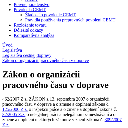
Právne poradenstvo
Povolenia CEMT
Žiadosť o povolenie CEMT
Pravidlá používania prepravných povolení CEMT
Rozloženie tovaru
Dôležité odkazy
Komparatívna analýza
Úvod
Legislatíva
Legislatíva cestnej dopravy
Zákon o organizácii pracovného času v doprave
Zákon o organizácii
pracovného času v doprave
462/2007 Z.z. ZÁKON z 13. septembra 2007 o organizácii
pracovného času v doprave a o zmene a doplnení zákona č.
125/2006 Z.z.
o inšpekcii práce a o zmene a doplnení zákona č.
82/2005 Z.z.
o nelegálnej práci a nelegálnom zamestnávaní a o
zmene a doplnení niektorých zákonov v znení zákona č.
309/2007
Z.z.