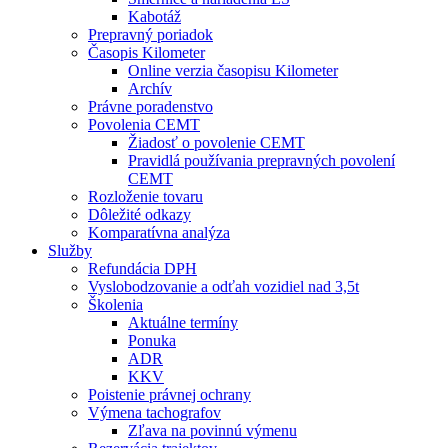
Kabotáž
Prepravný poriadok
Časopis Kilometer
Online verzia časopisu Kilometer
Archív
Právne poradenstvo
Povolenia CEMT
Žiadosť o povolenie CEMT
Pravidlá používania prepravných povolení
CEMT
Rozloženie tovaru
Dôležité odkazy
Komparatívna analýza
Služby
Refundácia DPH
Vyslobodzovanie a odťah vozidiel nad 3,5t
Školenia
Aktuálne termíny
Ponuka
ADR
KKV
Poistenie právnej ochrany
Výmena tachografov
Zľava na povinnú výmenu