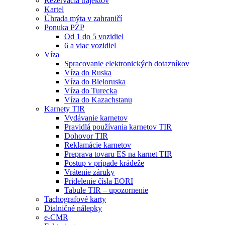
Rezervácia trajektov
Kartel
Úhrada mýta v zahraničí
Ponuka PZP
Od 1 do 5 vozidiel
6 a viac vozidiel
Víza
Spracovanie elektronických dotazníkov
Víza do Ruska
Víza do Bieloruska
Víza do Turecka
Víza do Kazachstanu
Karnety TIR
Vydávanie karnetov
Pravidlá používania karnetov TIR
Dohovor TIR
Reklamácie karnetov
Preprava tovaru ES na karnet TIR
Postup v prípade krádeže
Vrátenie záruky
Pridelenie čísla EORI
Tabule TIR – upozornenie
Tachografové karty
Dialničné nálepky
e-CMR