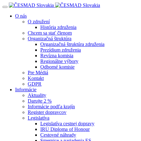
Navigácia
O nás
O združení
História združenia
Chcem sa stať členom
Organizačná štruktúra
Organizačná štruktúra združenia
Prezídium združenia
Revízna komisia
Regionálne výbory
Odborné komisie
Pre Médiá
Kontakt
GDPR
Informácie
Aktuality
Darujte 2 %
Informácie podľa krajín
Register dopravcov
Legislatíva
Legislatíva cestnej dopravy
IRU Diploma of Honour
Cestovné náhrady
Smernice a nariadenia ES