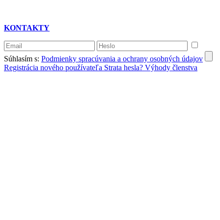
KONTAKTY
Súhlasím s:
Podmienky spracúvania a ochrany osobných údajov
Registrácia nového používateľa
Strata hesla?
Výhody členstva