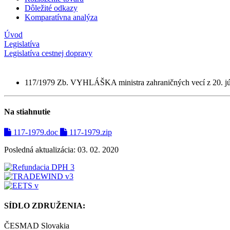
Dôležité odkazy
Komparatívna analýza
Úvod
Legislatíva
Legislatíva cestnej dopravy
117/1979 Zb. VYHLÁŠKA ministra zahraničných vecí z 20. j
Na stiahnutie
117-1979.doc
117-1979.zip
Posledná aktualizácia: 03. 02. 2020
SÍDLO ZDRUŽENIA:
ČESMAD Slovakia