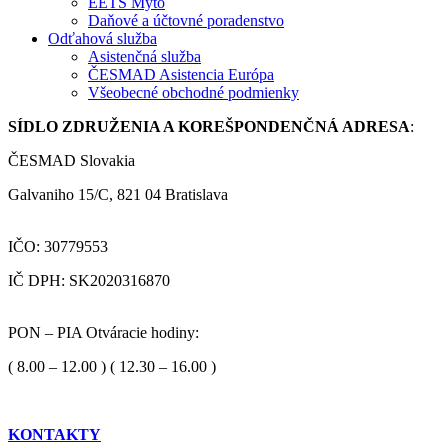
EETS Mýto
Daňové a účtovné poradenstvo
Odťahová služba
Asistenčná služba
ČESMAD Asistencia Európa
Všeobecné obchodné podmienky
SÍDLO ZDRUŽENIA A KOREŠPONDENČNÁ ADRESA
:
ČESMAD Slovakia
Galvaniho 15/C, 821 04 Bratislava
IČO: 30779553
IČ DPH: SK2020316870
PON – PIA Otváracie hodiny:
( 8.00 – 12.00 ) ( 12.30 – 16.00 )
KONTAKTY