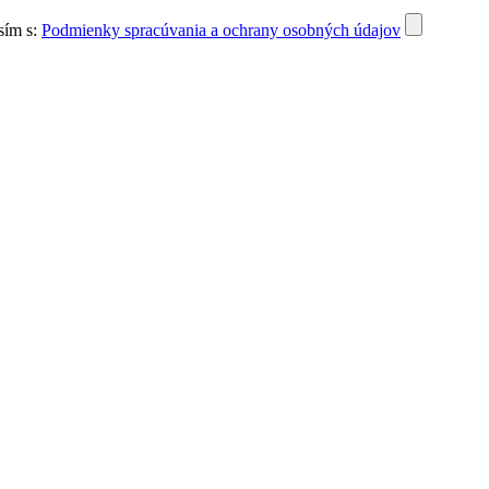
sím s:
Podmienky spracúvania a ochrany osobných údajov