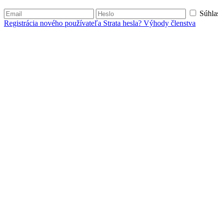
Súhla
Registrácia nového používateľa
Strata hesla?
Výhody členstva