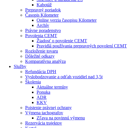
Kabotáž
Prepravný poriadok
Časopis Kilometer
Online verzia časopisu Kilometer
Archív
Právne poradenstvo
Povolenia CEMT
Žiadosť o povolenie CEMT
Pravidlá používania prepravných povolení CEMT
Rozloženie tovaru
Dôležité odkazy
Komparatívna analýza
Služby
Refundácia DPH
Vyslobodzovanie a odťah vozidiel nad 3,5t
Školenia
Aktuálne termíny
Ponuka
ADR
KKV
Poistenie právnej ochrany
Výmena tachografov
Zľava na povinnú výmenu
Rezervácia trajektov