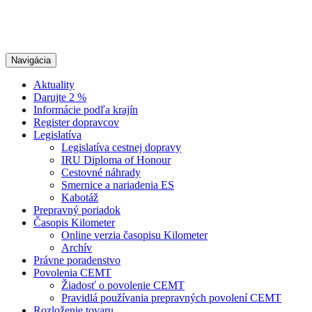
Navigácia
Aktuality
Darujte 2 %
Informácie podľa krajín
Register dopravcov
Legislatíva
Legislatíva cestnej dopravy
IRU Diploma of Honour
Cestovné náhrady
Smernice a nariadenia ES
Kabotáž
Prepravný poriadok
Časopis Kilometer
Online verzia časopisu Kilometer
Archív
Právne poradenstvo
Povolenia CEMT
Žiadosť o povolenie CEMT
Pravidlá používania prepravných povolení CEMT
Rozloženie tovaru