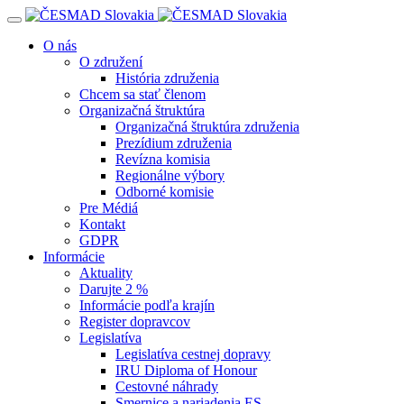
Navigácia
O nás
O združení
História združenia
Chcem sa stať členom
Organizačná štruktúra
Organizačná štruktúra združenia
Prezídium združenia
Revízna komisia
Regionálne výbory
Odborné komisie
Pre Médiá
Kontakt
GDPR
Informácie
Aktuality
Darujte 2 %
Informácie podľa krajín
Register dopravcov
Legislatíva
Legislatíva cestnej dopravy
IRU Diploma of Honour
Cestovné náhrady
Smernice a nariadenia ES