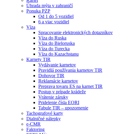
Kartel
Úhrada mýta v zahraničí
Ponuka PZP
Od 1 do 5 vozidiel
6 a viac vozidiel
Víza
Spracovanie elektronických dotazníkov
Víza do Ruska
Víza do Bieloruska
Víza do Turecka
Víza do Kazachstanu
Karnety TIR
Vydávanie karnetov
Pravidlá používania karnetov TIR
Dohovor TIR
Reklamácie karnetov
Preprava tovaru ES na karnet TIR
Postup v prípade krádeže
Vrátenie záruky
Pridelenie čísla EORI
Tabule TIR – upozornenie
Tachografové karty
Dialničné nálepky
e-CMR
Faktoring