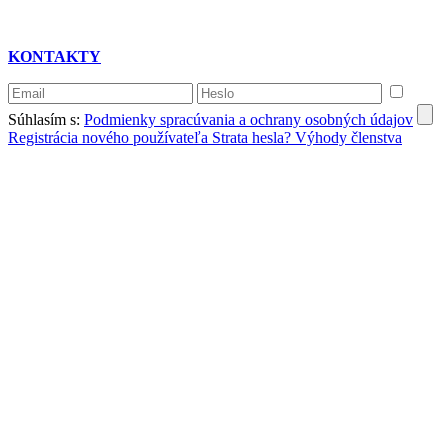
KONTAKTY
Súhlasím s:
Podmienky spracúvania a ochrany osobných údajov
Registrácia nového používateľa
Strata hesla?
Výhody členstva