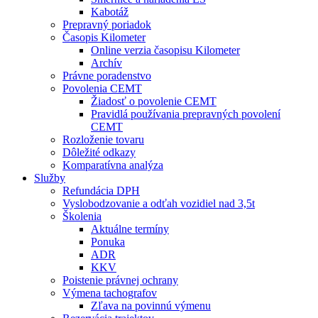
Kabotáž
Prepravný poriadok
Časopis Kilometer
Online verzia časopisu Kilometer
Archív
Právne poradenstvo
Povolenia CEMT
Žiadosť o povolenie CEMT
Pravidlá používania prepravných povolení
CEMT
Rozloženie tovaru
Dôležité odkazy
Komparatívna analýza
Služby
Refundácia DPH
Vyslobodzovanie a odťah vozidiel nad 3,5t
Školenia
Aktuálne termíny
Ponuka
ADR
KKV
Poistenie právnej ochrany
Výmena tachografov
Zľava na povinnú výmenu