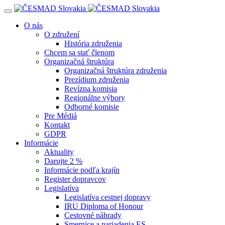
Navigácia
O nás
O združení
História združenia
Chcem sa stať členom
Organizačná štruktúra
Organizačná štruktúra združenia
Prezídium združenia
Revízna komisia
Regionálne výbory
Odborné komisie
Pre Médiá
Kontakt
GDPR
Informácie
Aktuality
Darujte 2 %
Informácie podľa krajín
Register dopravcov
Legislatíva
Legislatíva cestnej dopravy
IRU Diploma of Honour
Cestovné náhrady
Smernice a nariadenia ES