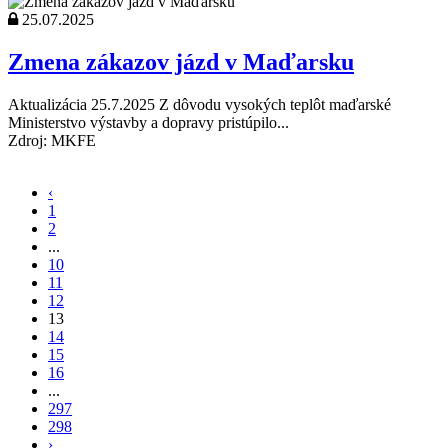
25.07.2025
Zmena zákazov jázd v Maďarsku
Aktualizácia 25.7.2025 Z dôvodu vysokých teplôt maďarské
Ministerstvo výstavby a dopravy pristúpilo...
Zdroj: MKFE
‹
1
2
...
10
11
12
13
14
15
16
...
297
298
›