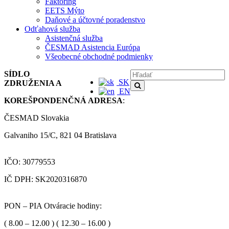
Faktoring
EETS Mýto
Daňové a účtovné poradenstvo
Odťahová služba
Asistenčná služba
ČESMAD Asistencia Európa
Všeobecné obchodné podmienky
SÍDLO
SK
ZDRUŽENIA A
EN
KOREŠPONDENČNÁ ADRESA
:
ČESMAD Slovakia
Galvaniho 15/C, 821 04 Bratislava
IČO: 30779553
IČ DPH: SK2020316870
PON – PIA Otváracie hodiny:
( 8.00 – 12.00 ) ( 12.30 – 16.00 )