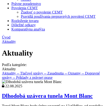
Právne poradenstvo
Povolenia CEMT
Žiadosť o povolenie CEMT
Pravidlá používania prepravných povolení CEMT
Rozloženie tovaru
Dôležité odkazy
Komparatívna analýza
Úvod
Aktuality
Aktuality
Podľa kategórie:
Aktuality
Aktuality
-- Tlačové správy
-- Zasadnutia
-- Oznamy
-- Dopravné
správy
-- Príklady z právnej praxe
22.08.2025
Dlhodobá uzávera tunela Mont Blanc
Tunel Mont Blanc bude úplne uzavretý na 12 týždňov, od pondelka