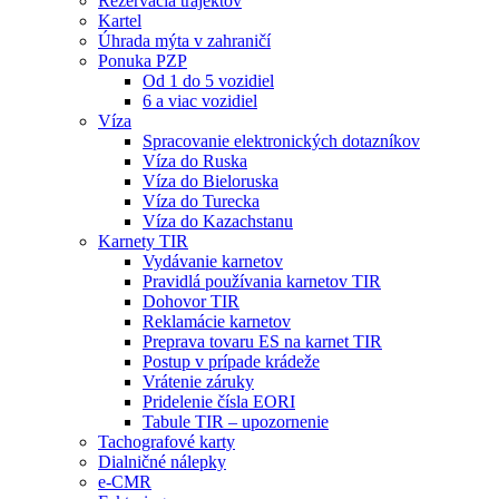
Rezervácia trajektov
Kartel
Úhrada mýta v zahraničí
Ponuka PZP
Od 1 do 5 vozidiel
6 a viac vozidiel
Víza
Spracovanie elektronických dotazníkov
Víza do Ruska
Víza do Bieloruska
Víza do Turecka
Víza do Kazachstanu
Karnety TIR
Vydávanie karnetov
Pravidlá používania karnetov TIR
Dohovor TIR
Reklamácie karnetov
Preprava tovaru ES na karnet TIR
Postup v prípade krádeže
Vrátenie záruky
Pridelenie čísla EORI
Tabule TIR – upozornenie
Tachografové karty
Dialničné nálepky
e-CMR