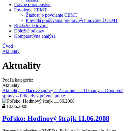
Právne poradenstvo
Povolenia CEMT
Žiadosť o povolenie CEMT
Pravidlá používania prepravných povolení CEMT
Rozloženie tovaru
Dôležité odkazy
Komparatívna analýza
Úvod
Aktuality
Aktuality
Podľa kategórie:
Aktuality
Aktuality
-- Tlačové správy
-- Zasadnutia
-- Oznamy
-- Dopravné
správy
-- Príklady z právnej praxe
10.06.2008
Poľsko: Hodinový štrajk 11.06.2008
Partnerské združenie ZMPD v Poľsku nás informovalo, že na