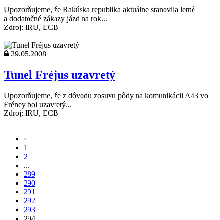
Upozorňujeme, že Rakúska republika aktuálne stanovila letné
a dodatočné zákazy jázd na rok...
Zdroj: IRU, ECB
29.05.2008
Tunel Fréjus uzavretý
Upozorňujeme, že z dôvodu zosuvu pôdy na komunikácii A43 vo
Fréney bol uzavretý...
Zdroj: IRU, ECB
‹
1
2
...
289
290
291
292
293
294