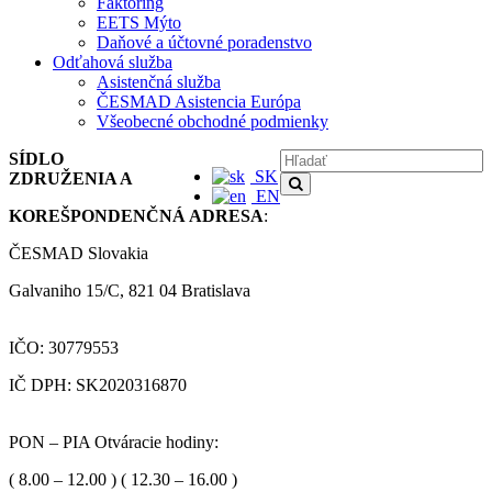
Faktoring
EETS Mýto
Daňové a účtovné poradenstvo
Odťahová služba
Asistenčná služba
ČESMAD Asistencia Európa
Všeobecné obchodné podmienky
SÍDLO
SK
ZDRUŽENIA A
EN
KOREŠPONDENČNÁ ADRESA
:
ČESMAD Slovakia
Galvaniho 15/C, 821 04 Bratislava
IČO: 30779553
IČ DPH: SK2020316870
PON – PIA Otváracie hodiny:
( 8.00 – 12.00 ) ( 12.30 – 16.00 )