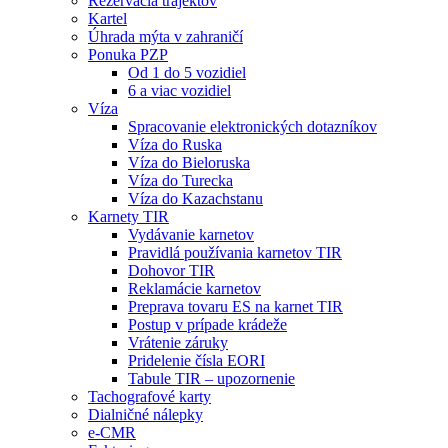
Rezervácia trajektov
Kartel
Úhrada mýta v zahraničí
Ponuka PZP
Od 1 do 5 vozidiel
6 a viac vozidiel
Víza
Spracovanie elektronických dotazníkov
Víza do Ruska
Víza do Bieloruska
Víza do Turecka
Víza do Kazachstanu
Karnety TIR
Vydávanie karnetov
Pravidlá používania karnetov TIR
Dohovor TIR
Reklamácie karnetov
Preprava tovaru ES na karnet TIR
Postup v prípade krádeže
Vrátenie záruky
Pridelenie čísla EORI
Tabule TIR – upozornenie
Tachografové karty
Dialničné nálepky
e-CMR