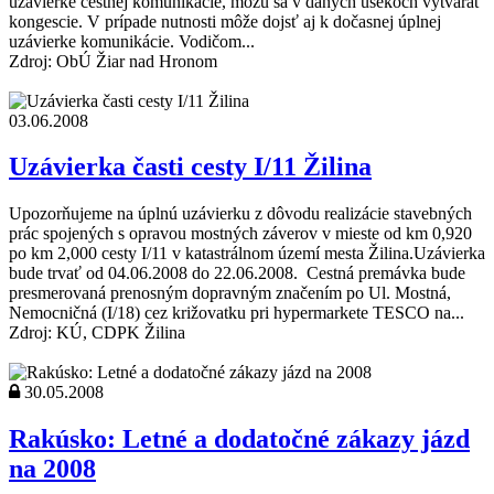
uzávierke cestnej komunikácie, môžu sa v daných úsekoch vytvárať
kongescie. V prípade nutnosti môže dojsť aj k dočasnej úplnej
uzávierke komunikácie. Vodičom...
Zdroj: ObÚ Žiar nad Hronom
03.06.2008
Uzávierka časti cesty I/11 Žilina
Upozorňujeme na úplnú uzávierku z dôvodu realizácie stavebných
prác spojených s opravou mostných záverov v mieste od km 0,920
po km 2,000 cesty I/11 v katastrálnom území mesta Žilina.Uzávierka
bude trvať od 04.06.2008 do 22.06.2008. Cestná premávka bude
presmerovaná prenosným dopravným značením po Ul. Mostná,
Nemocničná (I/18) cez križovatku pri hypermarkete TESCO na...
Zdroj: KÚ, CDPK Žilina
30.05.2008
Rakúsko: Letné a dodatočné zákazy jázd
na 2008