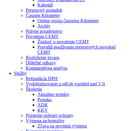
Kabotáž
Prepravný poriadok
Časopis Kilometer
Online verzia časopisu Kilometer
Archív
Právne poradenstvo
Povolenia CEMT
Žiadosť o povolenie CEMT
Pravidlá používania prepravných povolení
CEMT
Rozloženie tovaru
Dôležité odkazy
Komparatívna analýza
Služby
Refundácia DPH
Vyslobodzovanie a odťah vozidiel nad 3,5t
Školenia
Aktuálne termíny
Ponuka
ADR
KKV
Poistenie právnej ochrany
Výmena tachografov
Zľava na povinnú výmenu