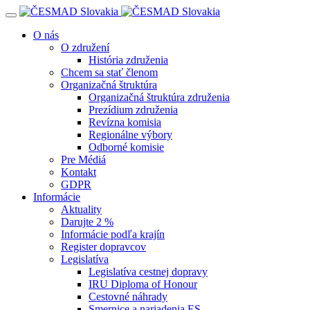
Navigácia
O nás
O združení
História združenia
Chcem sa stať členom
Organizačná štruktúra
Organizačná štruktúra združenia
Prezídium združenia
Revízna komisia
Regionálne výbory
Odborné komisie
Pre Médiá
Kontakt
GDPR
Informácie
Aktuality
Darujte 2 %
Informácie podľa krajín
Register dopravcov
Legislatíva
Legislatíva cestnej dopravy
IRU Diploma of Honour
Cestovné náhrady
Smernice a nariadenia ES