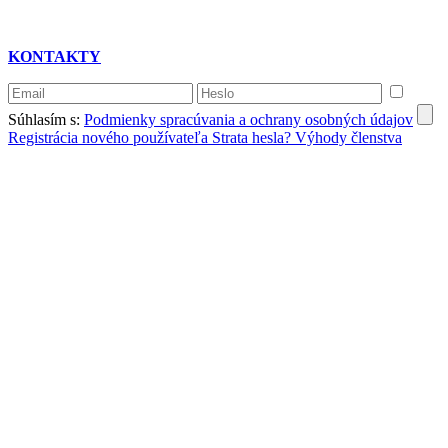
KONTAKTY
Súhlasím s:
Podmienky spracúvania a ochrany osobných údajov
Registrácia nového používateľa
Strata hesla?
Výhody členstva