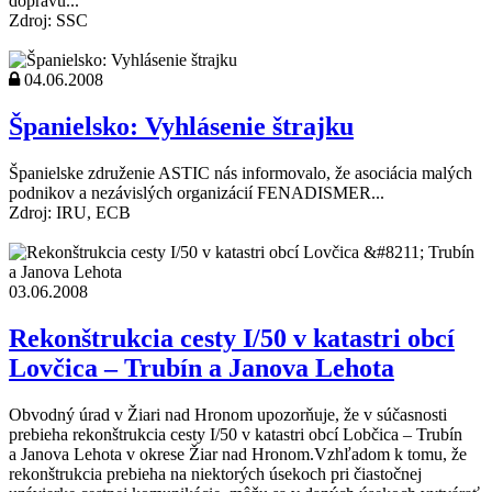
dopravu...
Zdroj: SSC
04.06.2008
Španielsko: Vyhlásenie štrajku
Španielske združenie ASTIC nás informovalo, že asociácia malých
podnikov a nezávislých organizácií FENADISMER...
Zdroj: IRU, ECB
03.06.2008
Rekonštrukcia cesty I/50 v katastri obcí
Lovčica – Trubín a Janova Lehota
Obvodný úrad v Žiari nad Hronom upozorňuje, že v súčasnosti
prebieha rekonštrukcia cesty I/50 v katastri obcí Lobčica – Trubín
a Janova Lehota v okrese Žiar nad Hronom.Vzhľadom k tomu, že
rekonštrukcia prebieha na niektorých úsekoch pri čiastočnej