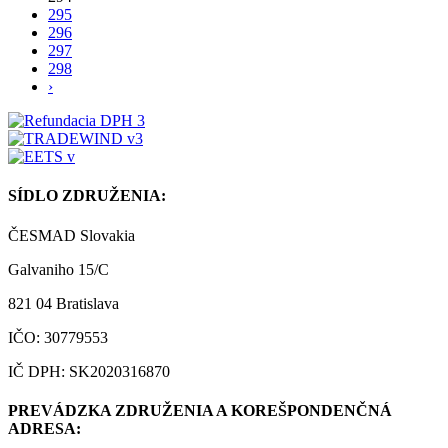
295
296
297
298
›
SÍDLO ZDRUŽENIA:
ČESMAD Slovakia
Galvaniho 15/C
821 04 Bratislava
IČO: 30779553
IČ DPH: SK2020316870
PREVÁDZKA ZDRUŽENIA A KOREŠPONDENČNÁ
ADRESA: