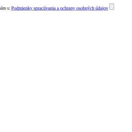
sím s:
Podmienky spracúvania a ochrany osobných údajov