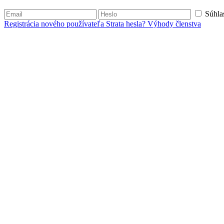
Súhla
Registrácia nového používateľa
Strata hesla?
Výhody členstva