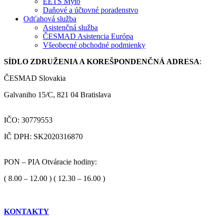
EETS Mýto
Daňové a účtovné poradenstvo
Odťahová služba
Asistenčná služba
ČESMAD Asistencia Európa
Všeobecné obchodné podmienky
SÍDLO ZDRUŽENIA A KOREŠPONDENČNÁ ADRESA
:
ČESMAD Slovakia
Galvaniho 15/C, 821 04 Bratislava
IČO: 30779553
IČ DPH: SK2020316870
PON – PIA Otváracie hodiny:
( 8.00 – 12.00 ) ( 12.30 – 16.00 )
KONTAKTY