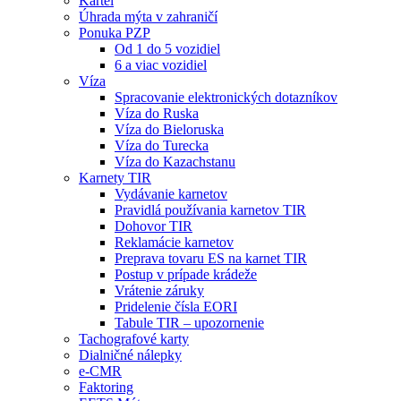
Kartel
Úhrada mýta v zahraničí
Ponuka PZP
Od 1 do 5 vozidiel
6 a viac vozidiel
Víza
Spracovanie elektronických dotazníkov
Víza do Ruska
Víza do Bieloruska
Víza do Turecka
Víza do Kazachstanu
Karnety TIR
Vydávanie karnetov
Pravidlá používania karnetov TIR
Dohovor TIR
Reklamácie karnetov
Preprava tovaru ES na karnet TIR
Postup v prípade krádeže
Vrátenie záruky
Pridelenie čísla EORI
Tabule TIR – upozornenie
Tachografové karty
Dialničné nálepky
e-CMR
Faktoring