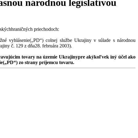
asnou národnou legislatívou
nskýchhraničných priechodoch:
é vyhlásenie(„PD“) colnej službe Ukrajiny v súlade s národnou
ajiny č. 129 z dňa28. februára 2003).
ravujúcim tovary na územie Ukrajinypre akýkoľvek iný účel ako
e(„PD“) zo strany príjemcu tovaru.