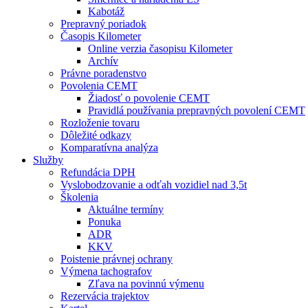
Kabotáž
Prepravný poriadok
Časopis Kilometer
Online verzia časopisu Kilometer
Archív
Právne poradenstvo
Povolenia CEMT
Žiadosť o povolenie CEMT
Pravidlá používania prepravných povolení CEMT
Rozloženie tovaru
Dôležité odkazy
Komparatívna analýza
Služby
Refundácia DPH
Vyslobodzovanie a odťah vozidiel nad 3,5t
Školenia
Aktuálne termíny
Ponuka
ADR
KKV
Poistenie právnej ochrany
Výmena tachografov
Zľava na povinnú výmenu
Rezervácia trajektov