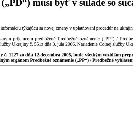
 („PD“) musí byť v súlade so súč
nformáciu týkajúcu sa novej zmeny v uplatňovaní procedúr na ukraji
tnym príjemcom predložené Predbežné oznámenie („PP“) / Predbežn
lužby Ukrajiny č. 551z dňa 3. júla 2006, Nariadenie Colnej služby Ukr
iny č. 1227 zo dňa 12.decembra 2005, bude všetkým vozidlám prep
colným orgánom Predbežné oznámenie („PP“) / Predbežné vyhláseni