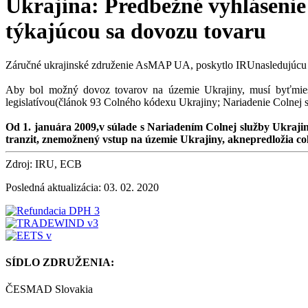
Ukrajina: Predbežné vyhlásenie
týkajúcou sa dovozu tovaru
Záručné ukrajinské združenie AsMAP UA, poskytlo IRUnasledujúcu i
Aby bol možný dovoz tovarov na územie Ukrajiny, musí byťmies
legislatívou(článok 93 Colného kódexu Ukrajiny; Nariadenie Colnej s
Od 1. januára 2009,v súlade s Nariadením Colnej služby Ukraj
tranzit, znemožnený vstup na územie Ukrajiny, aknepredložia 
Zdroj: IRU, ECB
Posledná aktualizácia: 03. 02. 2020
SÍDLO ZDRUŽENIA:
ČESMAD Slovakia