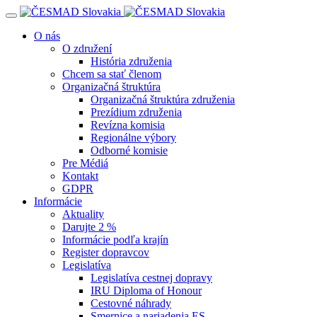
Navigácia
O nás
O združení
História združenia
Chcem sa stať členom
Organizačná štruktúra
Organizačná štruktúra združenia
Prezídium združenia
Revízna komisia
Regionálne výbory
Odborné komisie
Pre Médiá
Kontakt
GDPR
Informácie
Aktuality
Darujte 2 %
Informácie podľa krajín
Register dopravcov
Legislatíva
Legislatíva cestnej dopravy
IRU Diploma of Honour
Cestovné náhrady
Smernice a nariadenia ES