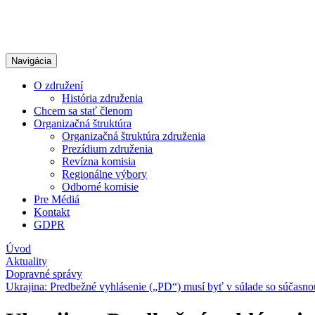
Navigácia
O združení
História združenia
Chcem sa stať členom
Organizačná štruktúra
Organizačná štruktúra združenia
Prezídium združenia
Revízna komisia
Regionálne výbory
Odborné komisie
Pre Médiá
Kontakt
GDPR
Úvod
Aktuality
Dopravné správy
Ukrajina: Predbežné vyhlásenie („PD“) musí byť v súlade so súčasno