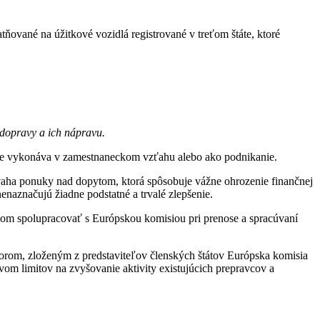
ňované na úžitkové vozidlá registrované v treťom štáte, ktoré
 dopravy a ich nápravu.
asne vykonáva v zamestnaneckom vzťahu alebo ako podnikanie.
revaha ponuky nad dopytom, ktorá spôsobuje vážne ohrozenie finančnej
enaznačujú žiadne podstatné a trvalé zlepšenie.
eľom spolupracovať s Európskou komisiou pri prenose a spracúvaní
ýborom, zloženým z predstaviteľov členských štátov Európska komisia
vom limitov na zvyšovanie aktivity existujúcich prepravcov a