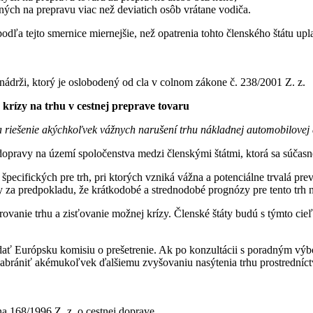
dných na prepravu viac než deviatich osôb vrátane vodiča.
a tejto smernice miernejšie, než opatrenia tohto členského štátu uplat
ádrži, ktorý je oslobodený od cla v colnom zákone č. 238/2001 Z. z.
krízy na trhu v cestnej preprave tovaru
 riešenie akýchkoľvek vážnych narušení trhu nákladnej automobilovej
 dopravy na území spoločenstva medzi členskými štátmi, ktorá sa súč
špecifických pre trh, pri ktorých vzniká vážna a potenciálne trvalá p
vy za predpokladu, že krátkodobé a strednodobé prognózy pre tento trh n
ovanie trhu a zisťovanie možnej krízy. Členské štáty budú s týmto ci
iadať Európsku komisiu o prešetrenie. Ak po konzultácii s poradným v
 zabrániť akémukoľvek ďalšiemu zvyšovaniu nasýtenia trhu prostredníct
a 168/1996 Z. z. o cestnej doprave.