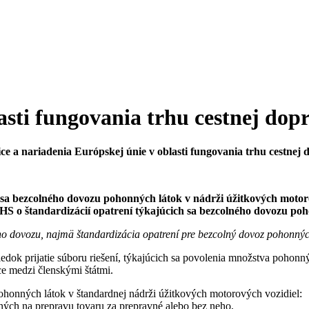
asti fungovania trhu cestnej dop
ce a nariadenia Európskej únie v oblasti fungovania trhu cestnej 
 sa bezcolného dovozu pohonných látok v nádrži úžitkových motor
o štandardizácií opatrení týkajúcich sa bezcolného dovozu poho
o dovozu, najmä štandardizácia opatrení pre bezcolný dovoz pohonných
edok prijatie súboru riešení, týkajúcich sa povolenia množstva pohonný
e medzi členskými štátmi.
ohonných látok v štandardnej nádrži úžitkových motorových vozidiel:
dných na prepravu tovaru za prepravné alebo bez neho,