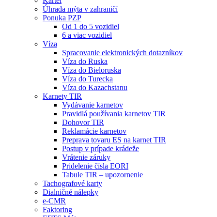
Kartel
Úhrada mýta v zahraničí
Ponuka PZP
Od 1 do 5 vozidiel
6 a viac vozidiel
Víza
Spracovanie elektronických dotazníkov
Víza do Ruska
Víza do Bieloruska
Víza do Turecka
Víza do Kazachstanu
Karnety TIR
Vydávanie karnetov
Pravidlá používania karnetov TIR
Dohovor TIR
Reklamácie karnetov
Preprava tovaru ES na karnet TIR
Postup v prípade krádeže
Vrátenie záruky
Pridelenie čísla EORI
Tabule TIR – upozornenie
Tachografové karty
Dialničné nálepky
e-CMR
Faktoring