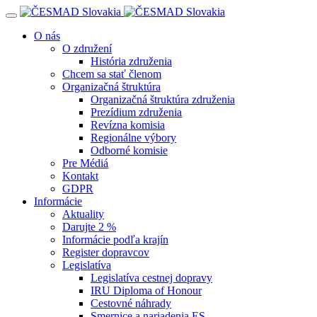
Navigácia
O nás
O združení
História združenia
Chcem sa stať členom
Organizačná štruktúra
Organizačná štruktúra združenia
Prezídium združenia
Revízna komisia
Regionálne výbory
Odborné komisie
Pre Médiá
Kontakt
GDPR
Informácie
Aktuality
Darujte 2 %
Informácie podľa krajín
Register dopravcov
Legislatíva
Legislatíva cestnej dopravy
IRU Diploma of Honour
Cestovné náhrady
Smernice a nariadenia ES