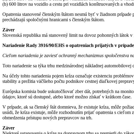
(b) 600 litrov na vozidlo a cestu pri vozidlách konštruovaných a vho
Opatrenia stanovené členským štátom nesmú byť v žiadnom prípade podľ
prechádzajú spoločnými hranicami s členským štátom.
Záver
Slovenská republika má stanovený limit na dovoz pohonných látok v n
Nariadenie Rady 3916/90/EHS o opatreniach prijatých v prípade 
Cieľom nariadenia je zaviesť ochranný mechanizmus spoločenstva na
Toto nariadenie sa týka trhu medzinárodnej nákladnej automobilovej
Na účely tohto nariadenia pojem kríza označuje existenciu problémov 
stability a prežitia väčšieho počtu podnikov cestnej diaľkovej prepra
Európska komisia bude uskutočňovať zber dát, potrebných na monitor
údajov, ktoré sú dostupné, alebo ktoré možno získať v krátkom čase.
V prípade, ak sa členský štát domnieva, že existuje kríza, môže pož
usúdi, že kríza existuje, môže rozhodnutím prijať opatrenia s cieľom
obmedzenia prístupu nových prepravcov na trh.
Záver
Niektoré ustanovenia o kríze na dopravnom trhu sa premietli do zákon