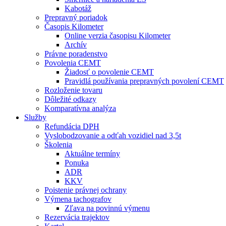
Kabotáž
Prepravný poriadok
Časopis Kilometer
Online verzia časopisu Kilometer
Archív
Právne poradenstvo
Povolenia CEMT
Žiadosť o povolenie CEMT
Pravidlá používania prepravných povolení CEMT
Rozloženie tovaru
Dôležité odkazy
Komparatívna analýza
Služby
Refundácia DPH
Vyslobodzovanie a odťah vozidiel nad 3,5t
Školenia
Aktuálne termíny
Ponuka
ADR
KKV
Poistenie právnej ochrany
Výmena tachografov
Zľava na povinnú výmenu
Rezervácia trajektov