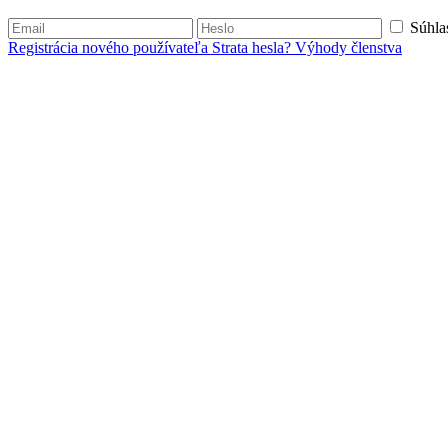
Súhla
Registrácia nového používateľa
Strata hesla?
Výhody členstva