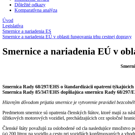
Dôležité odkazy
Komparatívna analýza
Úvod
Legislatíva
Smernice a nariadenia ES
Smernice a nariadenia EÚ v oblasti fungovania trhu cestnej dopravy
Smernice a nariadenia EÚ v obl
Smerni
Smernica Rady 68/297/EHS o štandardizácii opatrení týkajúcich
Smernica Rady 85/347/EHS dopĺňajúca smernicu Rady 68/297/EHS 
Hlavným dôvodom prijatia smernice je vytvorenie pravidiel bezcolnéh
Predmetom smernice sú opatrenia členských štátov, ktoré majú za násl
úžitkových motorových vozidiel, prechádzajúcich cez spoločné hranic
Členské štáty považujú za oslobodené od cla nasledujúce množstvo p
(a) 200 litrov na vozidlo a cestu pri vozidlách konštruovaných a vho