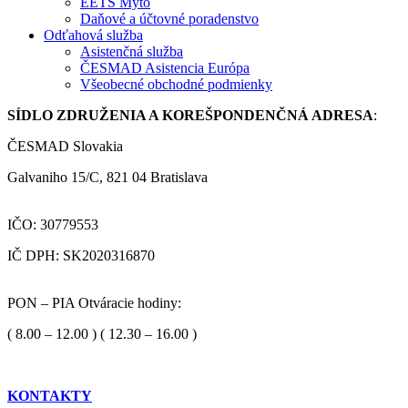
EETS Mýto
Daňové a účtovné poradenstvo
Odťahová služba
Asistenčná služba
ČESMAD Asistencia Európa
Všeobecné obchodné podmienky
SÍDLO ZDRUŽENIA A KOREŠPONDENČNÁ ADRESA
:
ČESMAD Slovakia
Galvaniho 15/C, 821 04 Bratislava
IČO: 30779553
IČ DPH: SK2020316870
PON – PIA Otváracie hodiny:
( 8.00 – 12.00 ) ( 12.30 – 16.00 )
KONTAKTY