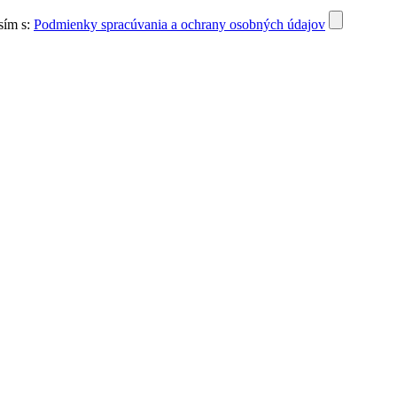
sím s:
Podmienky spracúvania a ochrany osobných údajov