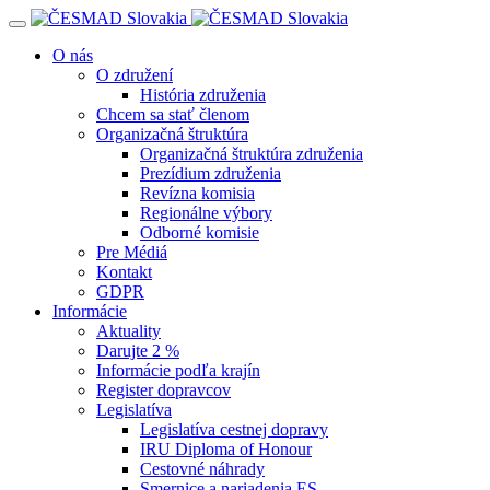
Navigácia
O nás
O združení
História združenia
Chcem sa stať členom
Organizačná štruktúra
Organizačná štruktúra združenia
Prezídium združenia
Revízna komisia
Regionálne výbory
Odborné komisie
Pre Médiá
Kontakt
GDPR
Informácie
Aktuality
Darujte 2 %
Informácie podľa krajín
Register dopravcov
Legislatíva
Legislatíva cestnej dopravy
IRU Diploma of Honour
Cestovné náhrady
Smernice a nariadenia ES