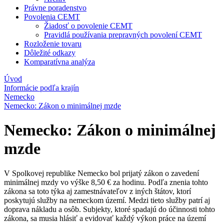
Právne poradenstvo
Povolenia CEMT
Žiadosť o povolenie CEMT
Pravidlá používania prepravných povolení CEMT
Rozloženie tovaru
Dôležité odkazy
Komparatívna analýza
Úvod
Informácie podľa krajín
Nemecko
Nemecko: Zákon o minimálnej mzde
Nemecko: Zákon o minimálnej
mzde
V Spolkovej republike Nemecko bol prijatý zákon o zavedení
minimálnej mzdy vo výške 8,50 € za hodinu. Podľa znenia tohto
zákona sa toto týka aj zamestnávateľov z iných štátov, ktorí
poskytujú služby na nemeckom území. Medzi tieto služby patrí aj
doprava nákladu a osôb. Subjekty, ktoré spadajú do účinnosti tohto
zákona, sa musia hlásiť a evidovať každý výkon práce na území