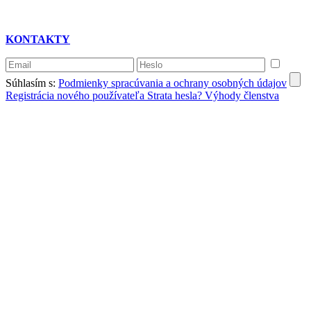
KONTAKTY
Súhlasím s:
Podmienky spracúvania a ochrany osobných údajov
Registrácia nového používateľa
Strata hesla?
Výhody členstva