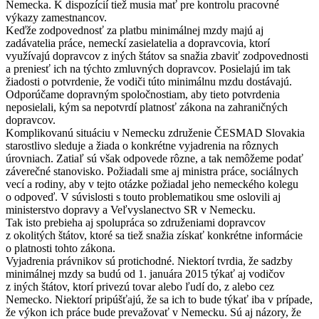
Nemecka. K dispozícií tiež musia mať pre kontrolu pracovné
výkazy zamestnancov.
Keďže zodpovednosť za platbu minimálnej mzdy majú aj
zadávatelia práce, nemeckí zasielatelia a dopravcovia, ktorí
využívajú dopravcov z iných štátov sa snažia zbaviť zodpovednosti
a preniesť ich na týchto zmluvných dopravcov. Posielajú im tak
žiadosti o potvrdenie, že vodiči túto minimálnu mzdu dostávajú.
Odporúčame dopravným spoločnostiam, aby tieto potvrdenia
neposielali, kým sa nepotvrdí platnosť zákona na zahraničných
dopravcov.
Komplikovanú situáciu v Nemecku združenie ČESMAD Slovakia
starostlivo sleduje a žiada o konkrétne vyjadrenia na rôznych
úrovniach. Zatiaľ sú však odpovede rôzne, a tak nemôžeme podať
záverečné stanovisko. Požiadali sme aj ministra práce, sociálnych
vecí a rodiny, aby v tejto otázke požiadal jeho nemeckého kolegu
o odpoveď. V súvislosti s touto problematikou sme oslovili aj
ministerstvo dopravy a Veľvyslanectvo SR v Nemecku.
Tak isto prebieha aj spolupráca so združeniami dopravcov
z okolitých štátov, ktoré sa tiež snažia získať konkrétne informácie
o platnosti tohto zákona.
Vyjadrenia právnikov sú protichodné. Niektorí tvrdia, že sadzby
minimálnej mzdy sa budú od 1. januára 2015 týkať aj vodičov
z iných štátov, ktorí privezú tovar alebo ľudí do, z alebo cez
Nemecko. Niektorí pripúšťajú, že sa ich to bude týkať iba v prípade,
že výkon ich práce bude prevažovať v Nemecku. Sú aj názory, že