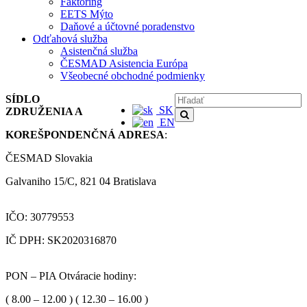
Faktoring
EETS Mýto
Daňové a účtovné poradenstvo
Odťahová služba
Asistenčná služba
ČESMAD Asistencia Európa
Všeobecné obchodné podmienky
SÍDLO
SK
ZDRUŽENIA A
EN
KOREŠPONDENČNÁ ADRESA
:
ČESMAD Slovakia
Galvaniho 15/C, 821 04 Bratislava
IČO: 30779553
IČ DPH: SK2020316870
PON – PIA Otváracie hodiny:
( 8.00 – 12.00 ) ( 12.30 – 16.00 )