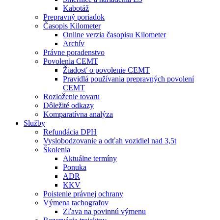
Kabotáž
Prepravný poriadok
Časopis Kilometer
Online verzia časopisu Kilometer
Archív
Právne poradenstvo
Povolenia CEMT
Žiadosť o povolenie CEMT
Pravidlá používania prepravných povolení
CEMT
Rozloženie tovaru
Dôležité odkazy
Komparatívna analýza
Služby
Refundácia DPH
Vyslobodzovanie a odťah vozidiel nad 3,5t
Školenia
Aktuálne termíny
Ponuka
ADR
KKV
Poistenie právnej ochrany
Výmena tachografov
Zľava na povinnú výmenu