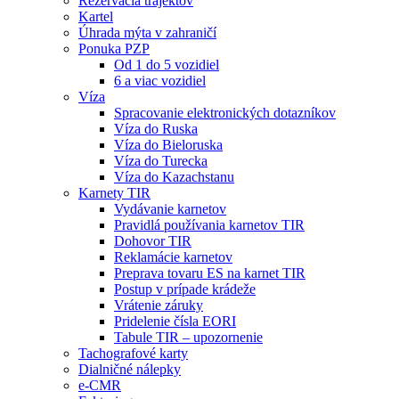
Rezervácia trajektov
Kartel
Úhrada mýta v zahraničí
Ponuka PZP
Od 1 do 5 vozidiel
6 a viac vozidiel
Víza
Spracovanie elektronických dotazníkov
Víza do Ruska
Víza do Bieloruska
Víza do Turecka
Víza do Kazachstanu
Karnety TIR
Vydávanie karnetov
Pravidlá používania karnetov TIR
Dohovor TIR
Reklamácie karnetov
Preprava tovaru ES na karnet TIR
Postup v prípade krádeže
Vrátenie záruky
Pridelenie čísla EORI
Tabule TIR – upozornenie
Tachografové karty
Dialničné nálepky
e-CMR