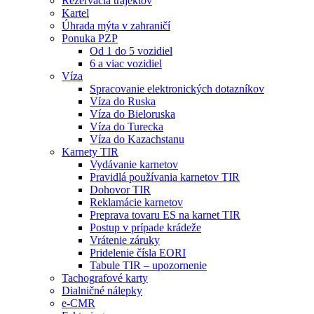
Rezervácia trajektov
Kartel
Úhrada mýta v zahraničí
Ponuka PZP
Od 1 do 5 vozidiel
6 a viac vozidiel
Víza
Spracovanie elektronických dotazníkov
Víza do Ruska
Víza do Bieloruska
Víza do Turecka
Víza do Kazachstanu
Karnety TIR
Vydávanie karnetov
Pravidlá používania karnetov TIR
Dohovor TIR
Reklamácie karnetov
Preprava tovaru ES na karnet TIR
Postup v prípade krádeže
Vrátenie záruky
Pridelenie čísla EORI
Tabule TIR – upozornenie
Tachografové karty
Dialničné nálepky
e-CMR