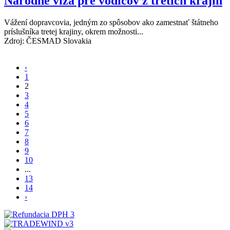
Národné víza pre vodičov z tretích krajín
Vážení dopravcovia, jedným zo spôsobov ako zamestnať štátneho
príslušníka tretej krajiny, okrem možnosti...
Zdroj: ČESMAD Slovakia
‹
1
2
3
4
5
6
7
8
9
10
...
13
14
›