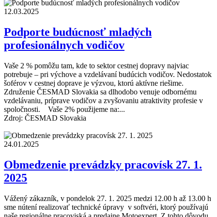
12.03.2025
Podporte budúcnosť mladých
profesionálnych vodičov
Vaše 2 % pomôžu tam, kde to sektor cestnej dopravy najviac
potrebuje – pri výchove a vzdelávaní budúcich vodičov. Nedostatok
šoférov v cestnej doprave je výzvou, ktorú aktívne riešime.
Združenie ČESMAD Slovakia sa dlhodobo venuje odbornému
vzdelávaniu, príprave vodičov a zvyšovaniu atraktivity profesie v
spoločnosti. Vaše 2% použijeme na:...
Zdroj: ČESMAD Slovakia
24.01.2025
Obmedzenie prevádzky pracovísk 27. 1.
2025
Vážený zákazník, v pondelok 27. 1. 2025 medzi 12.00 h až 13.00 h
sme nútení realizovať technické úpravy v softvéri, ktorý používajú
naše regionálne pracoviská a predajne Motoexpert. Z tohto dôvodu