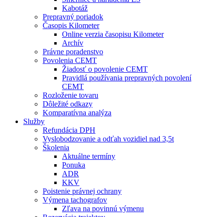
Kabotáž
Prepravný poriadok
Časopis Kilometer
Online verzia časopisu Kilometer
Archív
Právne poradenstvo
Povolenia CEMT
Žiadosť o povolenie CEMT
Pravidlá používania prepravných povolení
CEMT
Rozloženie tovaru
Dôležité odkazy
Komparatívna analýza
Služby
Refundácia DPH
Vyslobodzovanie a odťah vozidiel nad 3,5t
Školenia
Aktuálne termíny
Ponuka
ADR
KKV
Poistenie právnej ochrany
Výmena tachografov
Zľava na povinnú výmenu