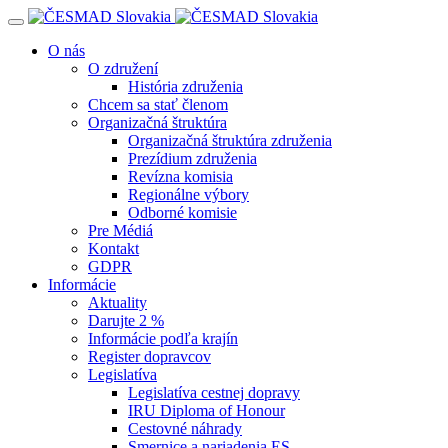
Navigácia
O nás
O združení
História združenia
Chcem sa stať členom
Organizačná štruktúra
Organizačná štruktúra združenia
Prezídium združenia
Revízna komisia
Regionálne výbory
Odborné komisie
Pre Médiá
Kontakt
GDPR
Informácie
Aktuality
Darujte 2 %
Informácie podľa krajín
Register dopravcov
Legislatíva
Legislatíva cestnej dopravy
IRU Diploma of Honour
Cestovné náhrady
Smernice a nariadenia ES