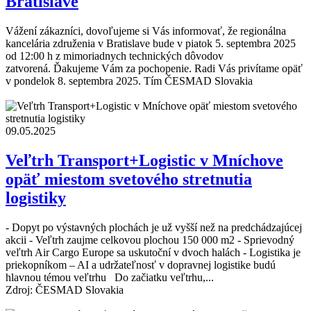
Bratislave
Vážení zákazníci, dovoľujeme si Vás informovať, že regionálna
kancelária združenia v Bratislave bude v piatok 5. septembra 2025
od 12:00 h z mimoriadnych technických dôvodov
zatvorená. Ďakujeme Vám za pochopenie. Radi Vás privítame opäť
v pondelok 8. septembra 2025. Tím ČESMAD Slovakia
09.05.2025
Veľtrh Transport+Logistic v Mníchove
opäť miestom svetového stretnutia
logistiky
- Dopyt po výstavných plochách je už vyšší než na predchádzajúcej
akcii - Veľtrh zaujme celkovou plochou 150 000 m2 - Sprievodný
veľtrh Air Cargo Europe sa uskutoční v dvoch halách - Logistika je
priekopníkom – AI a udržateľnosť v dopravnej logistike budú
hlavnou témou veľtrhu Do začiatku veľtrhu,...
Zdroj: ČESMAD Slovakia