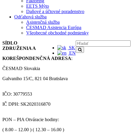
Faktoring
EETS Mýto
Daňové a účtovné poradenstvo
Odťahová služba
Asistenčná služba
ČESMAD Asistencia Európa
Všeobecné obchodné podmienky
SÍDLO
SK
ZDRUŽENIA A
EN
KOREŠPONDENČNÁ ADRESA
:
ČESMAD Slovakia
Galvaniho 15/C, 821 04 Bratislava
IČO: 30779553
IČ DPH: SK2020316870
PON – PIA Otváracie hodiny:
( 8.00 – 12.00 ) ( 12.30 – 16.00 )