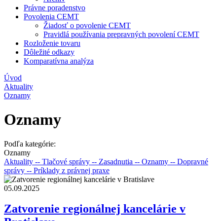
Právne poradenstvo
Povolenia CEMT
Žiadosť o povolenie CEMT
Pravidlá používania prepravných povolení CEMT
Rozloženie tovaru
Dôležité odkazy
Komparatívna analýza
Úvod
Aktuality
Oznamy
Oznamy
Podľa kategórie:
Oznamy
Aktuality
-- Tlačové správy
-- Zasadnutia
-- Oznamy
-- Dopravné
správy
-- Príklady z právnej praxe
05.09.2025
Zatvorenie regionálnej kancelárie v