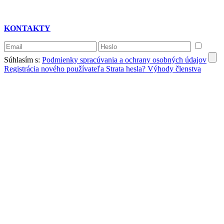
KONTAKTY
Súhlasím s:
Podmienky spracúvania a ochrany osobných údajov
Registrácia nového používateľa
Strata hesla?
Výhody členstva