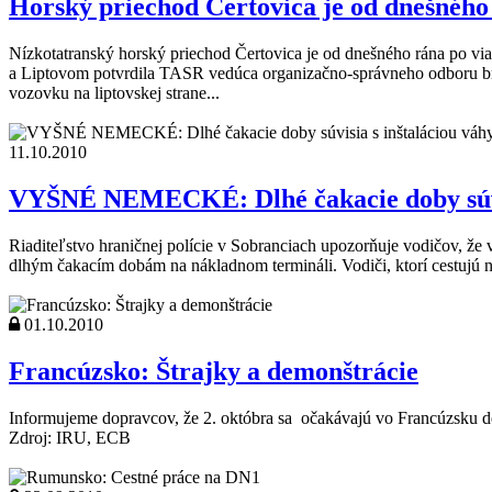
Horský priechod Čertovica je od dnešného
Nízkotatranský horský priechod Čertovica je od dnešného rána po viac
a Liptovom potvrdila TASR vedúca organizačno-správneho odboru brat
vozovku na liptovskej strane...
11.10.2010
VYŠNÉ NEMECKÉ: Dlhé čakacie doby súvisi
Riaditeľstvo hraničnej polície v Sobranciach upozorňuje vodičov, ž
dlhým čakacím dobám na nákladnom termináli. Vodiči, ktorí cestujú
01.10.2010
Francúzsko: Štrajky a demonštrácie
Informujeme dopravcov, že 2. októbra sa očakávajú vo Francúzsku dem
Zdroj: IRU, ECB