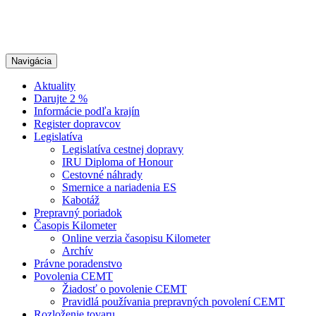
Navigácia
Aktuality
Darujte 2 %
Informácie podľa krajín
Register dopravcov
Legislatíva
Legislatíva cestnej dopravy
IRU Diploma of Honour
Cestovné náhrady
Smernice a nariadenia ES
Kabotáž
Prepravný poriadok
Časopis Kilometer
Online verzia časopisu Kilometer
Archív
Právne poradenstvo
Povolenia CEMT
Žiadosť o povolenie CEMT
Pravidlá používania prepravných povolení CEMT
Rozloženie tovaru