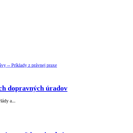
rávy
-- Príklady z právnej praxe
ch dopravných úradov
ády a...