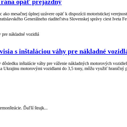
 rána opäť prejazdný
 ako mesačnej úplnej uzávere opäť k dispozícii motoristickej verejnos
islavského Generálneho riaditeľstva Slovenskej správy ciest Iveta Fe
a s inštaláciou váhy pre nákladné vozidl
e v dôsledku inštalácie váhy pre váženie nákladných motorových vozi
 na Ukrajinu motorovými vozidlami do 3,5 tony, môžu využiť hraničný
onštrácie. Ďaľší štrajk...