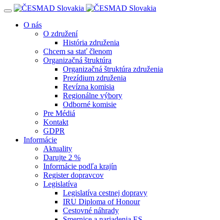
Navigácia
O nás
O združení
História združenia
Chcem sa stať členom
Organizačná štruktúra
Organizačná štruktúra združenia
Prezídium združenia
Revízna komisia
Regionálne výbory
Odborné komisie
Pre Médiá
Kontakt
GDPR
Informácie
Aktuality
Darujte 2 %
Informácie podľa krajín
Register dopravcov
Legislatíva
Legislatíva cestnej dopravy
IRU Diploma of Honour
Cestovné náhrady
Smernice a nariadenia ES