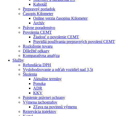
Kabotáž
Prepravný poriadok
Časopis Kilometer
Online verzia časopisu Kilometer
Archív
Právne poradenstvo
Povolenia CEMT
Žiadosť o povolenie CEMT
Pravidlá používania prepravných povolení CEMT
Rozloženie tovaru
Dôležité odkazy
Komparatívna analýza
Služby
Refundácia DPH
Vyslobodzovanie a odťah vozidiel nad 3,5t
Školenia
Aktuálne termíny
Ponuka
ADR
KKV
Poistenie právnej ochrany
Výmena tachografov
Zľava na povinnú výmenu
Rezervácia trajektov