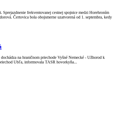
ti. Sprejazdnenie frekventovanej cestnej spojnice medzi Horehroním
dorová. Čertovica bola obojsmerne uzatvorená od 1. septembra, kedy
á
diel dochádza na hraničnom priechode Vyšné Nemecké - Užhorod k
 priechod Ubľa, informovala TASR hovorkyňa...