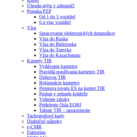
Kartel
Úhrada mýta v zahraničí
Ponuka PZP
Od 1 do 5 vozidiel
6 a viac vozidiel
Víza
Spracovanie elektronických dotazníkov
Víza do Ruska
Víza do Bieloruska
Víza do Turecka
Víza do Kazachstanu
Karnety TIR
Vydávanie karnetov
Pravidlá používania karnetov TIR
Dohovor TIR
Reklamácie karnetov
Preprava tovaru ES na karnet TIR
Postup v prípade krádeže
Vrátenie záruky
Pridelenie čísla EORI
Tabule TIR – upozornenie
Tachografové karty
Dialničné nálepky
e-CMR
Faktoring