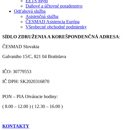
EETS Mýto
Daňové a účtovné poradenstvo
Odťahová služba
Asistenčná služba
ČESMAD Asistencia Európa
Všeobecné obchodné podmienky
SÍDLO ZDRUŽENIA A KOREŠPONDENČNÁ ADRESA
:
ČESMAD Slovakia
Galvaniho 15/C, 821 04 Bratislava
IČO: 30779553
IČ DPH: SK2020316870
PON – PIA Otváracie hodiny:
( 8.00 – 12.00 ) ( 12.30 – 16.00 )
KONTAKTY