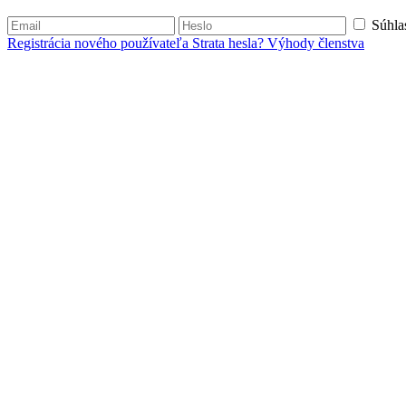
Súhla
Registrácia nového používateľa
Strata hesla?
Výhody členstva