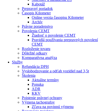
Kabotáž
Prepravný poriadok
Časopis Kilometer
Online verzia časopisu Kilometer
Archív
Právne poradenstvo
Povolenia CEMT
Žiadosť o povolenie CEMT
Pravidlá používania prepravných povolení
CEMT
Rozloženie tovaru
Dôležité odkazy
Komparatívna analýza
Služby
Refundácia DPH
Vyslobodzovanie a odťah vozidiel nad 3,5t
Školenia
Aktuálne termíny
Ponuka
ADR
KKV
Poistenie právnej ochrany
Výmena tachografov
Zľava na povinnú výmenu