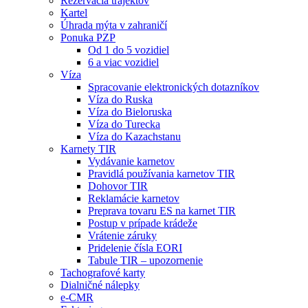
Rezervácia trajektov
Kartel
Úhrada mýta v zahraničí
Ponuka PZP
Od 1 do 5 vozidiel
6 a viac vozidiel
Víza
Spracovanie elektronických dotazníkov
Víza do Ruska
Víza do Bieloruska
Víza do Turecka
Víza do Kazachstanu
Karnety TIR
Vydávanie karnetov
Pravidlá používania karnetov TIR
Dohovor TIR
Reklamácie karnetov
Preprava tovaru ES na karnet TIR
Postup v prípade krádeže
Vrátenie záruky
Pridelenie čísla EORI
Tabule TIR – upozornenie
Tachografové karty
Dialničné nálepky
e-CMR