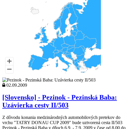
02.09.2009
[Slovensko] - Pezinok - Pezinská Baba:
Uzávierka cesty II/503
Z dôvodu konania medzinárodných automobilových pretekov do
vrchu "TATRY DONAU CUP 2009" bude uztvorená cesta II/503
Pezinok - Pezinská Baba v dňoch 6.9. - 7.9. 2009 v čase od 8,00 do