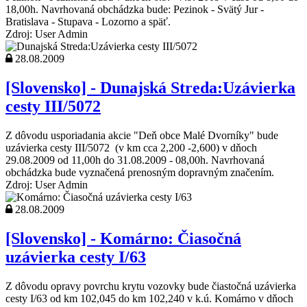
18,00h. Navrhovaná obchádzka bude: Pezinok - Svätý Jur -
Bratislava - Stupava - Lozorno a späť.
Zdroj: User Admin
28.08.2009
[Slovensko] - Dunajská Streda:Uzávierka
cesty III/5072
Z dôvodu usporiadania akcie "Deň obce Malé Dvorníky" bude
uzávierka cesty III/5072 (v km cca 2,200 -2,600) v dňoch
29.08.2009 od 11,00h do 31.08.2009 - 08,00h. Navrhovaná
obchádzka bude vyznačená prenosným dopravným značením.
Zdroj: User Admin
28.08.2009
[Slovensko] - Komárno: Čiasočná
uzávierka cesty I/63
Z dôvodu opravy povrchu krytu vozovky bude čiastočná uzávierka
cesty I/63 od km 102,045 do km 102,240 v k.ú. Komárno v dňoch