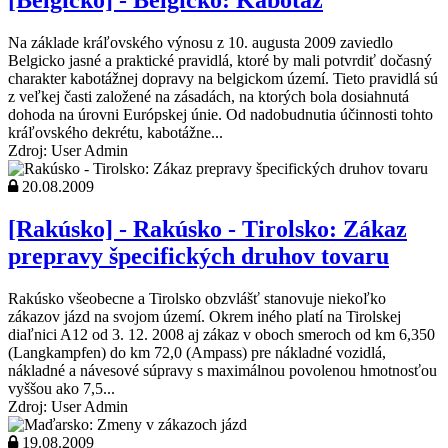
[Belgicko] - Belgicko: Kabotáž
Na základe kráľovského výnosu z 10. augusta 2009 zaviedlo
Belgicko jasné a praktické pravidlá, ktoré by mali potvrdiť dočasný
charakter kabotážnej dopravy na belgickom území. Tieto pravidlá sú
z veľkej časti založené na zásadách, na ktorých bola dosiahnutá
dohoda na úrovni Európskej únie. Od nadobudnutia účinnosti tohto
kráľovského dekrétu, kabotážne...
Zdroj: User Admin
20.08.2009
[Rakúsko] - Rakúsko - Tirolsko: Zákaz
prepravy špecifických druhov tovaru
Rakúsko všeobecne a Tirolsko obzvlášť stanovuje niekoľko
zákazov jázd na svojom území. Okrem iného platí na Tirolskej
diaľnici A12 od 3. 12. 2008 aj zákaz v oboch smeroch od km 6,350
(Langkampfen) do km 72,0 (Ampass) pre nákladné vozidlá,
nákladné a návesové súpravy s maximálnou povolenou hmotnosťou
vyššou ako 7,5...
Zdroj: User Admin
19.08.2009