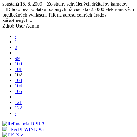
spustená 15. 6. 2009. Zo strany schválených držiteľov karnetov
TIR bolo bez poplatku podaných už viac ako 25 000 elektronických
predbežných vyhlásení TIR na adresu colných úradov
zúčastnených...
Zdroj: User Admin
‹
1
2
...
99
100
101
102
103
104
105
...
121
122
›