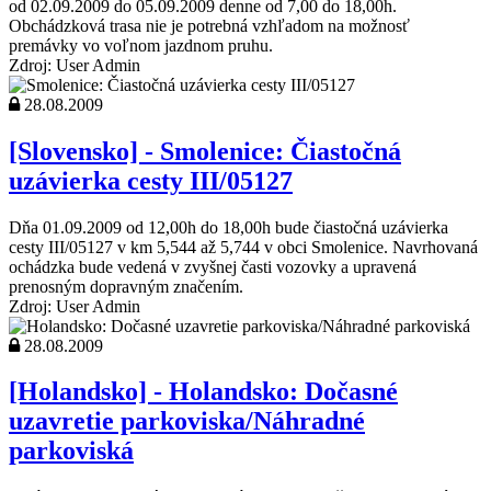
od 02.09.2009 do 05.09.2009 denne od 7,00 do 18,00h.
Obchádzková trasa nie je potrebná vzhľadom na možnosť
premávky vo voľnom jazdnom pruhu.
Zdroj: User Admin
28.08.2009
[Slovensko] - Smolenice: Čiastočná
uzávierka cesty III/05127
Dňa 01.09.2009 od 12,00h do 18,00h bude čiastočná uzávierka
cesty III/05127 v km 5,544 až 5,744 v obci Smolenice. Navrhovaná
ochádzka bude vedená v zvyšnej časti vozovky a upravená
prenosným dopravným značením.
Zdroj: User Admin
28.08.2009
[Holandsko] - Holandsko: Dočasné
uzavretie parkoviska/Náhradné
parkoviská