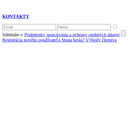
KONTAKTY
Súhlasím s:
Podmienky spracúvania a ochrany osobných údajov
Registrácia nového používateľa
Strata hesla?
Výhody členstva