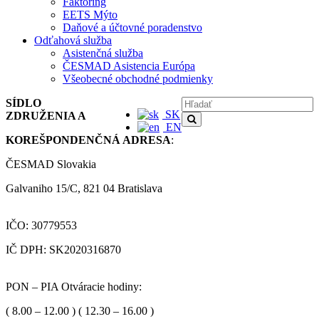
Faktoring
EETS Mýto
Daňové a účtovné poradenstvo
Odťahová služba
Asistenčná služba
ČESMAD Asistencia Európa
Všeobecné obchodné podmienky
SÍDLO
SK
ZDRUŽENIA A
EN
KOREŠPONDENČNÁ ADRESA
:
ČESMAD Slovakia
Galvaniho 15/C, 821 04 Bratislava
IČO: 30779553
IČ DPH: SK2020316870
PON – PIA Otváracie hodiny:
( 8.00 – 12.00 ) ( 12.30 – 16.00 )