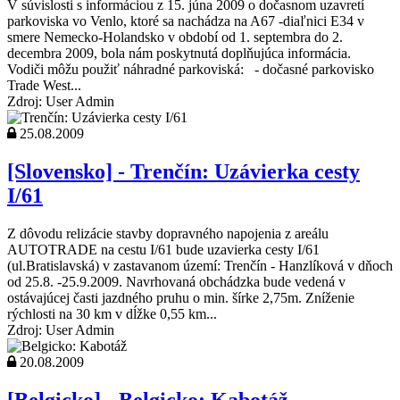
V súvislosti s informáciou z 15. júna 2009 o dočasnom uzavretí
parkoviska vo Venlo, ktoré sa nachádza na A67 -diaľnici E34 v
smere Nemecko-Holandsko v období od 1. septembra do 2.
decembra 2009, bola nám poskytnutá doplňujúca informácia.
Vodiči môžu použiť náhradné parkoviská: - dočasné parkovisko
Trade West...
Zdroj: User Admin
25.08.2009
[Slovensko] - Trenčín: Uzávierka cesty
I/61
Z dôvodu relizácie stavby dopravného napojenia z areálu
AUTOTRADE na cestu I/61 bude uzavierka cesty I/61
(ul.Bratislavská) v zastavanom území: Trenčín - Hanzlíková v dňoch
od 25.8. -25.9.2009. Navrhovaná obchádzka bude vedená v
ostávajúcej časti jazdného pruhu o min. šírke 2,75m. Zníženie
rýchlosti na 30 km v dĺžke 0,55 km...
Zdroj: User Admin
20.08.2009