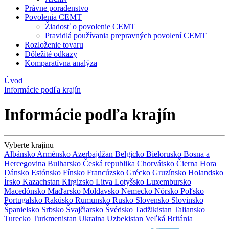
Právne poradenstvo
Povolenia CEMT
Žiadosť o povolenie CEMT
Pravidlá používania prepravných povolení CEMT
Rozloženie tovaru
Dôležité odkazy
Komparatívna analýza
Úvod
Informácie podľa krajín
Informácie podľa krajín
Vyberte krajinu
Albánsko
Arménsko
Azerbajdžan
Belgicko
Bielorusko
Bosna a
Hercegovina
Bulharsko
Česká republika
Chorvátsko
Čierna Hora
Dánsko
Estónsko
Fínsko
Francúzsko
Grécko
Gruzínsko
Holandsko
Írsko
Kazachstan
Kirgizsko
Litva
Lotyšsko
Luxembursko
Macedónsko
Maďarsko
Moldavsko
Nemecko
Nórsko
Poľsko
Portugalsko
Rakúsko
Rumunsko
Rusko
Slovensko
Slovinsko
Španielsko
Srbsko
Švajčiarsko
Švédsko
Tadžikistan
Taliansko
Turecko
Turkmenistan
Ukraina
Uzbekistan
Veľká Británia