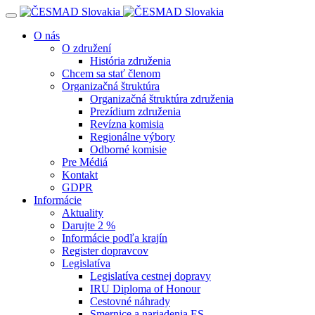
Navigácia
O nás
O združení
História združenia
Chcem sa stať členom
Organizačná štruktúra
Organizačná štruktúra združenia
Prezídium združenia
Revízna komisia
Regionálne výbory
Odborné komisie
Pre Médiá
Kontakt
GDPR
Informácie
Aktuality
Darujte 2 %
Informácie podľa krajín
Register dopravcov
Legislatíva
Legislatíva cestnej dopravy
IRU Diploma of Honour
Cestovné náhrady
Smernice a nariadenia ES