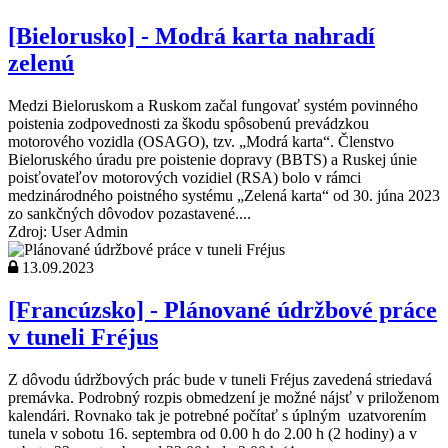
[Bielorusko] - Modrá karta nahradí
zelenú
Medzi Bieloruskom a Ruskom začal fungovať systém povinného
poistenia zodpovednosti za škodu spôsobenú prevádzkou
motorového vozidla (OSAGO), tzv. „Modrá karta“. Členstvo
Bieloruského úradu pre poistenie dopravy (BBTS) a Ruskej únie
poisťovateľov motorových vozidiel (RSA) bolo v rámci
medzinárodného poistného systému „Zelená karta“ od 30. júna 2023
zo sankčných dôvodov pozastavené....
Zdroj: User Admin
13.09.2023
[Francúzsko] - Plánované údržbové práce
v tuneli Fréjus
Z dôvodu údržbových prác bude v tuneli Fréjus zavedená striedavá
premávka. Podrobný rozpis obmedzení je možné nájsť v priloženom
kalendári. Rovnako tak je potrebné počítať s úplným uzatvorením
tunela v sobotu 16. septembra od 0.00 h do 2.00 h (2 hodiny) a v