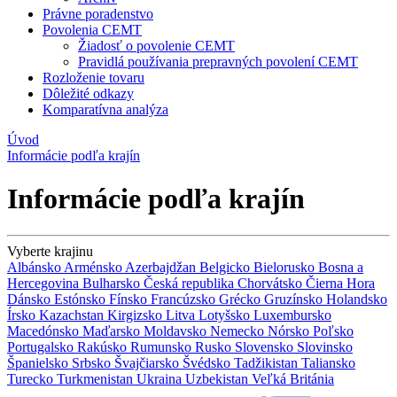
Právne poradenstvo
Povolenia CEMT
Žiadosť o povolenie CEMT
Pravidlá používania prepravných povolení CEMT
Rozloženie tovaru
Dôležité odkazy
Komparatívna analýza
Úvod
Informácie podľa krajín
Informácie podľa krajín
Vyberte krajinu
Albánsko
Arménsko
Azerbajdžan
Belgicko
Bielorusko
Bosna a
Hercegovina
Bulharsko
Česká republika
Chorvátsko
Čierna Hora
Dánsko
Estónsko
Fínsko
Francúzsko
Grécko
Gruzínsko
Holandsko
Írsko
Kazachstan
Kirgizsko
Litva
Lotyšsko
Luxembursko
Macedónsko
Maďarsko
Moldavsko
Nemecko
Nórsko
Poľsko
Portugalsko
Rakúsko
Rumunsko
Rusko
Slovensko
Slovinsko
Španielsko
Srbsko
Švajčiarsko
Švédsko
Tadžikistan
Taliansko
Turecko
Turkmenistan
Ukraina
Uzbekistan
Veľká Británia