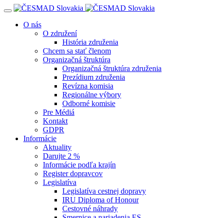
Navigácia
O nás
O združení
História združenia
Chcem sa stať členom
Organizačná štruktúra
Organizačná štruktúra združenia
Prezídium združenia
Revízna komisia
Regionálne výbory
Odborné komisie
Pre Médiá
Kontakt
GDPR
Informácie
Aktuality
Darujte 2 %
Informácie podľa krajín
Register dopravcov
Legislatíva
Legislatíva cestnej dopravy
IRU Diploma of Honour
Cestovné náhrady
Smernice a nariadenia ES