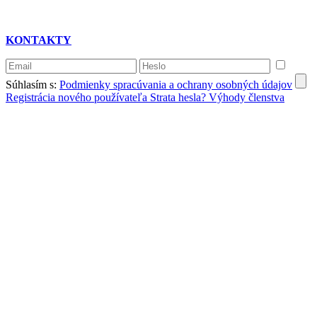
KONTAKTY
Súhlasím s:
Podmienky spracúvania a ochrany osobných údajov
Registrácia nového používateľa
Strata hesla?
Výhody členstva