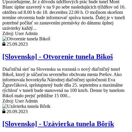
Upozorňujeme, že z dôvodu údržbových prác bude tunel Mont
Blanc úplne uzavretý v na 9 po sebe nasledujúcich týždňov od 16.
októbra od 8.00 h do 18. decembra 22.00 h. O možnom skoršom
termíne otvorenia bude informovať správa tunela. Ďalej je v tuneli
potrebné počítať so zastavením premávky do dátumu úplnej
uzávierky každý...
Zdroj: User Admin
25.09.2023
[Slovensko] - Otvorenie tunela Bikoš
Diaľničná sieť na Slovensku sa rozrastá o nový diaľničný tunel
Bikoš, ktorý je súčasťou severného obchvatu mesta Prešov. Ako
informovala hovorkyňa Národnej diaľničnej spoločnosti Eva
Žgravčáková, sprístupnený bude dňa 25. septembra a maximálne
rýchlosť v tuneli bude stanovená na 100 km/h. Denne by tunelom
Bikoš malo prejsť približne 15 000...
Zdroj: User Admin
20.09.2023
[Slovensko] - Uzávierka tunela Bôrik