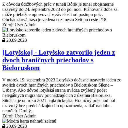
Z dôvodu údržbových prác v tuneli Bôrik je tunel obojsmerne
uzavretý do 24. septembra 2023 do pol noci. Plánovaná doba sa
môže priebežne upravovať v závislosti od postupu prác.
Obchádzková trasa je vedená cez mesto Svit po ceste I/18.
Zdroj: User Admin
20.09.2023
[Lotyšsko] - Lotyšsko zatvorilo jeden z
dvoch hraničných priechodov s
Bieloruskom
V utorok 19. septembra 2023 Lotyšsko dočasne uzavrelo jeden zo
svojich dvoch hraničných priechodov s Bieloruskom Silene –
Urbany. Ako dôvod lotyšská strana uvádza zvýšený počet
nelegálnych migrantov prichádzajúcich z územia Bieloruska.
Situácia je od roku 2021 najkritickejšia. Hraničný priechod bol
uzavretý bez predchádzajúceho upozornenia, zatiaľ na dobu
neurčitú. Druhý...
Zdroj: User Admin
20.09.2023