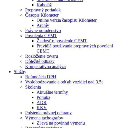
Kabotáž
Prepravný poriadok
Časopis Kilometer
Online verzia časopisu Kilometer
Archív
Právne poradenstvo
Povolenia CEMT
Žiadosť o povolenie CEMT
Pravidlá používania prepravných povolení
CEMT
Rozloženie tovaru
Dôležité odkazy
Komparatívna analýza
Služby
Refundácia DPH
Vyslobodzovanie a odťah vozidiel nad 3,5t
Školenia
Aktuálne termíny
Ponuka
ADR
KKV
Poistenie právnej ochrany
Výmena tachografov
Zľava na povinnú výmenu