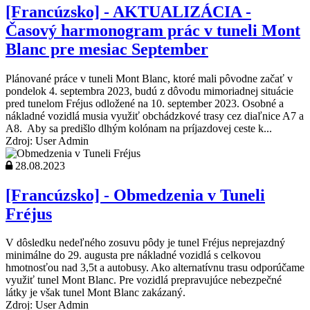
[Francúzsko] - AKTUALIZÁCIA -
Časový harmonogram prác v tuneli Mont
Blanc pre mesiac September
Plánované práce v tuneli Mont Blanc, ktoré mali pôvodne začať v
pondelok 4. septembra 2023, budú z dôvodu mimoriadnej situácie
pred tunelom Fréjus odložené na 10. september 2023. Osobné a
nákladné vozidlá musia využiť obchádzkové trasy cez diaľnice A7 a
A8. Aby sa predišlo dlhým kolónam na príjazdovej ceste k...
Zdroj: User Admin
28.08.2023
[Francúzsko] - Obmedzenia v Tuneli
Fréjus
V dôsledku nedeľného zosuvu pôdy je tunel Fréjus neprejazdný
minimálne do 29. augusta pre nákladné vozidlá s celkovou
hmotnosťou nad 3,5t a autobusy. Ako alternatívnu trasu odporúčame
využiť tunel Mont Blanc. Pre vozidlá prepravujúce nebezpečné
látky je však tunel Mont Blanc zakázaný.
Zdroj: User Admin