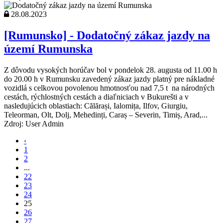
28.08.2023
[Rumunsko] - Dodatočný zákaz jazdy na
území Rumunska
Z dôvodu vysokých horúčav bol v pondelok 28. augusta od 11.00 h
do 20.00 h v Rumunsku zavedený zákaz jazdy platný pre nákladné
vozidlá s celkovou povolenou hmotnosťou nad 7,5 t na národných
cestách, rýchlostných cestách a diaľniciach v Bukurešti a v
nasledujúcich oblastiach: Călărași, Ialomița, Ilfov, Giurgiu,
Teleorman, Olt, Dolj, Mehedinți, Caraș – Severin, Timiș, Arad,...
Zdroj: User Admin
‹
1
2
...
22
23
24
25
26
27