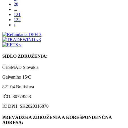
28
...
121
122
›
SÍDLO ZDRUŽENIA:
ČESMAD Slovakia
Galvaniho 15/C
821 04 Bratislava
IČO: 30779553
IČ DPH: SK2020316870
PREVÁDZKA ZDRUŽENIA A KOREŠPONDENČNÁ
ADRESA: