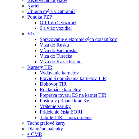
Rezervácia trajektov
Kartel
Úhrada mýta v zahraničí
Ponuka PZP
Od 1 do 5 vozidiel
6 a viac vozidiel
Víza
Spracovanie elektronických dotazníkov
Víza do Ruska
Víza do Bieloruska
Víza do Turecka
Víza do Kazachstanu
Karnety TIR
Vydávanie karnetov
Pravidlá používania karnetov TIR
Dohovor TIR
Reklamácie karnetov
Preprava tovaru ES na karnet TIR
Postup v prípade krádeže
Vrátenie záruky
Pridelenie čísla EORI
Tabule TIR – upozornenie
Tachografové karty
Dialničné nálepky
e-CMR