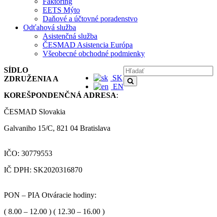
Faktoring
EETS Mýto
Daňové a účtovné poradenstvo
Odťahová služba
Asistenčná služba
ČESMAD Asistencia Európa
Všeobecné obchodné podmienky
SÍDLO
SK
ZDRUŽENIA A
EN
KOREŠPONDENČNÁ ADRESA
:
ČESMAD Slovakia
Galvaniho 15/C, 821 04 Bratislava
IČO: 30779553
IČ DPH: SK2020316870
PON – PIA Otváracie hodiny:
( 8.00 – 12.00 ) ( 12.30 – 16.00 )