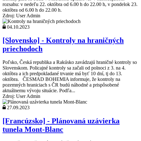
rozsahu: v nedeľu 22. októbra od 6.00 h do 22.00 h, v pondelok 23.
októbra od 6.00 h do 22.00 h.
Zdroj: User Admin
04.10.2023
[Slovensko] - Kontroly na hraničných
priechodoch
Poľsko, Česká republika a Rakúsko zavádzajú hraničné kontroly so
Slovenskom. Policajné kontroly sa začali od polnoci z 3. na 4.
októbra a ich predpokladané trvanie má byť 10 dní, tj do 13.
októbra. ČESMAD BOHEMIA informuje, že kontroly na
pozemných hraniciach s ČR budú náhodné a prispôsobené
aktuálnemu vývoju situácie. Podľa...
Zdroj: User Admin
27.09.2023
[Francúzsko] - Plánovaná uzávierka
tunela Mont-Blanc