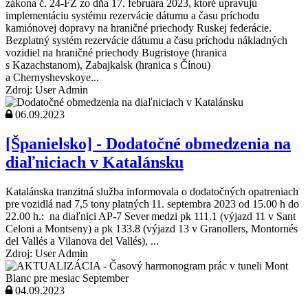
zákona č. 24-FZ zo dňa 17. februára 2023, ktoré upravujú
implementáciu systému rezervácie dátumu a času príchodu
kamiónovej dopravy na hraničné priechody Ruskej federácie.
Bezplatný systém rezervácie dátumu a času príchodu nákladných
vozidiel na hraničné priechody Bugristoye (hranica
s Kazachstanom), Zabajkalsk (hranica s Čínou)
a Chernyshevskoye...
Zdroj: User Admin
06.09.2023
[Španielsko] - Dodatočné obmedzenia na
diaľniciach v Katalánsku
Katalánska tranzitná služba informovala o dodatočných opatreniach
pre vozidlá nad 7,5 tony platných 11. septembra 2023 od 15.00 h do
22.00 h.: na diaľnici AP-7 Sever medzi pk 111.1 (výjazd 11 v Sant
Celoni a Montseny) a pk 133.8 (výjazd 13 v Granollers, Montornés
del Vallés a Vilanova del Vallés), ...
Zdroj: User Admin
04.09.2023