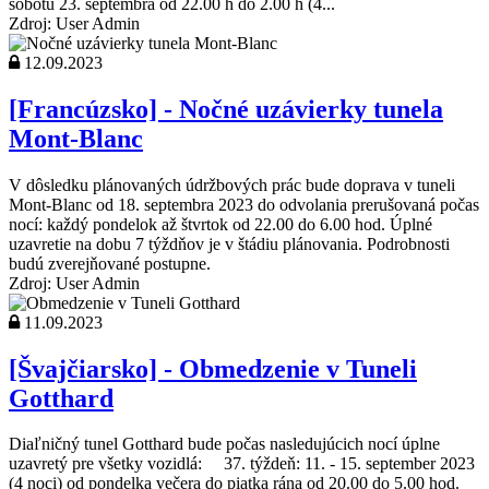
sobotu 23. septembra od 22.00 h do 2.00 h (4...
Zdroj: User Admin
12.09.2023
[Francúzsko] - Nočné uzávierky tunela
Mont-Blanc
V dôsledku plánovaných údržbových prác bude doprava v tuneli
Mont-Blanc od 18. septembra 2023 do odvolania prerušovaná počas
nocí: každý pondelok až štvrtok od 22.00 do 6.00 hod. Úplné
uzavretie na dobu 7 týždňov je v štádiu plánovania. Podrobnosti
budú zverejňované postupne.
Zdroj: User Admin
11.09.2023
[Švajčiarsko] - Obmedzenie v Tuneli
Gotthard
Diaľničný tunel Gotthard bude počas nasledujúcich nocí úplne
uzavretý pre všetky vozidlá: 37. týždeň: 11. - 15. september 2023
(4 noci) od pondelka večera do piatka rána od 20.00 do 5.00 hod.