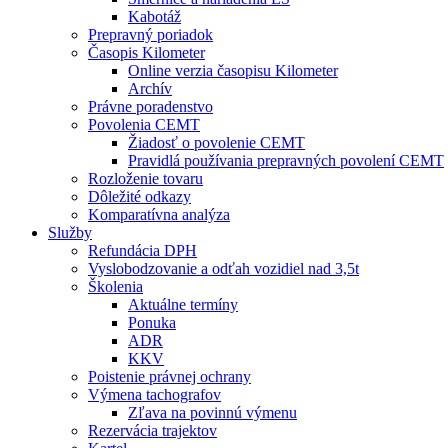
Kabotáž
Prepravný poriadok
Časopis Kilometer
Online verzia časopisu Kilometer
Archív
Právne poradenstvo
Povolenia CEMT
Žiadosť o povolenie CEMT
Pravidlá používania prepravných povolení CEMT
Rozloženie tovaru
Dôležité odkazy
Komparatívna analýza
Služby
Refundácia DPH
Vyslobodzovanie a odťah vozidiel nad 3,5t
Školenia
Aktuálne termíny
Ponuka
ADR
KKV
Poistenie právnej ochrany
Výmena tachografov
Zľava na povinnú výmenu
Rezervácia trajektov