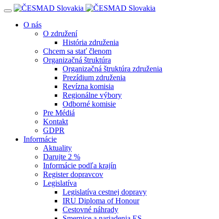
Navigácia
O nás
O združení
História združenia
Chcem sa stať členom
Organizačná štruktúra
Organizačná štruktúra združenia
Prezídium združenia
Revízna komisia
Regionálne výbory
Odborné komisie
Pre Médiá
Kontakt
GDPR
Informácie
Aktuality
Darujte 2 %
Informácie podľa krajín
Register dopravcov
Legislatíva
Legislatíva cestnej dopravy
IRU Diploma of Honour
Cestovné náhrady
Smernice a nariadenia ES