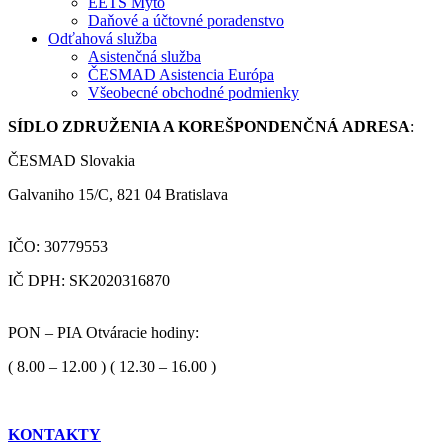
EETS Mýto
Daňové a účtovné poradenstvo
Odťahová služba
Asistenčná služba
ČESMAD Asistencia Európa
Všeobecné obchodné podmienky
SÍDLO ZDRUŽENIA A KOREŠPONDENČNÁ ADRESA
:
ČESMAD Slovakia
Galvaniho 15/C, 821 04 Bratislava
IČO: 30779553
IČ DPH: SK2020316870
PON – PIA Otváracie hodiny:
( 8.00 – 12.00 ) ( 12.30 – 16.00 )
KONTAKTY