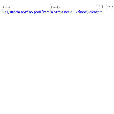
Súhla
Registrácia nového používateľa
Strata hesla?
Výhody členstva