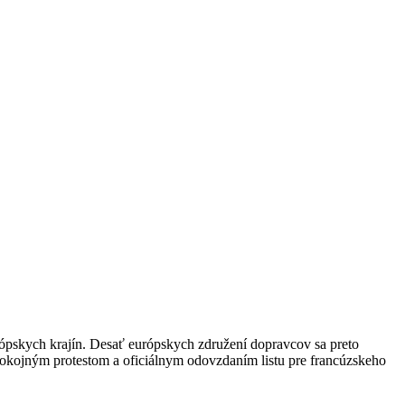
rópskych krajín. Desať európskych združení dopravcov sa preto
okojným protestom a oficiálnym odovzdaním listu pre francúzskeho