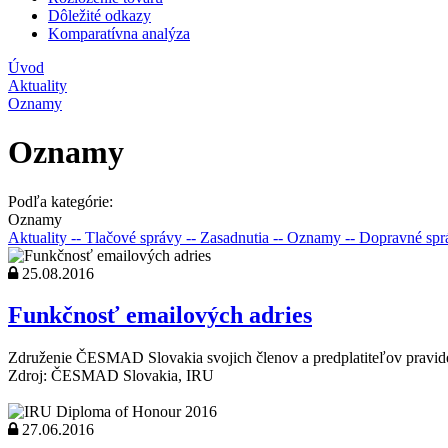
Dôležité odkazy
Komparatívna analýza
Úvod
Aktuality
Oznamy
Oznamy
Podľa kategórie:
Oznamy
Aktuality
-- Tlačové správy
-- Zasadnutia
-- Oznamy
-- Dopravné sp
25.08.2016
Funkčnosť emailových adries
Združenie ČESMAD Slovakia svojich členov a predplatiteľov pravidel
Zdroj: ČESMAD Slovakia, IRU
27.06.2016