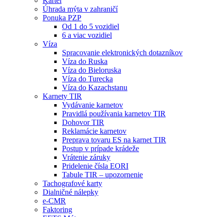
Kartel
Úhrada mýta v zahraničí
Ponuka PZP
Od 1 do 5 vozidiel
6 a viac vozidiel
Víza
Spracovanie elektronických dotazníkov
Víza do Ruska
Víza do Bieloruska
Víza do Turecka
Víza do Kazachstanu
Karnety TIR
Vydávanie karnetov
Pravidlá používania karnetov TIR
Dohovor TIR
Reklamácie karnetov
Preprava tovaru ES na karnet TIR
Postup v prípade krádeže
Vrátenie záruky
Pridelenie čísla EORI
Tabule TIR – upozornenie
Tachografové karty
Dialničné nálepky
e-CMR
Faktoring