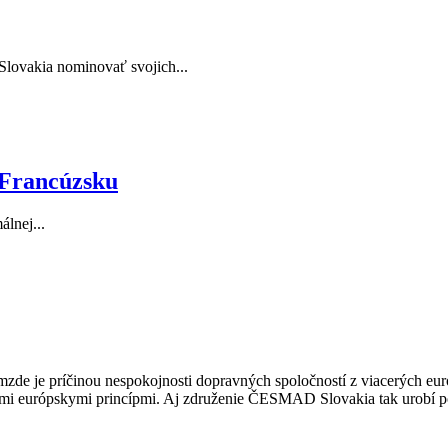
lovakia nominovať svojich...
 Francúzsku
álnej...
mzde je príčinou nespokojnosti dopravných spoločností z viacerých eu
ými európskymi princípmi. Aj združenie ČESMAD Slovakia tak urobí p