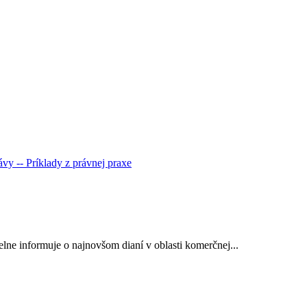
rávy
-- Príklady z právnej praxe
ne informuje o najnovšom dianí v oblasti komerčnej...