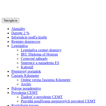
Navigácia
Aktuality
Darujte 2 %
Informácie podľa krajín
Register dopravcov
Legislatíva
Legislatíva cestnej dopravy
IRU Diploma of Honour
Cestovné náhrady
Smernice a nariadenia ES
Kabotáž
Prepravný poriadok
Časopis Kilometer
Online verzia časopisu Kilometer
Archív
Právne poradenstvo
Povolenia CEMT
Žiadosť o povolenie CEMT
Pravidlá používania prepravných povolení CEMT
Rozloženie tovaru