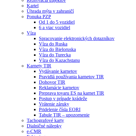
Rezervácia trajektov
Kartel
Úhrada mýta v zahraničí
Ponuka PZP
Od 1 do 5 vozidiel
6 a viac vozidiel
Víza
Spracovanie elektronických dotazníkov
Víza do Ruska
Víza do Bieloruska
Víza do Turecka
Víza do Kazachstanu
Karnety TIR
Vydávanie karnetov
Pravidlá používania karnetov TIR
Dohovor TIR
Reklamácie karnetov
Preprava tovaru ES na karnet TIR
Postup v prípade krádeže
Vrátenie záruky
Pridelenie čísla EORI
Tabule TIR – upozornenie
Tachografové karty
Dialničné nálepky
e-CMR