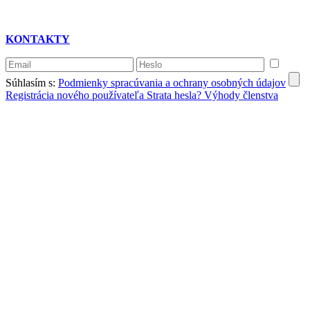
KONTAKTY
Súhlasím s:
Podmienky spracúvania a ochrany osobných údajov
Registrácia nového používateľa
Strata hesla?
Výhody členstva