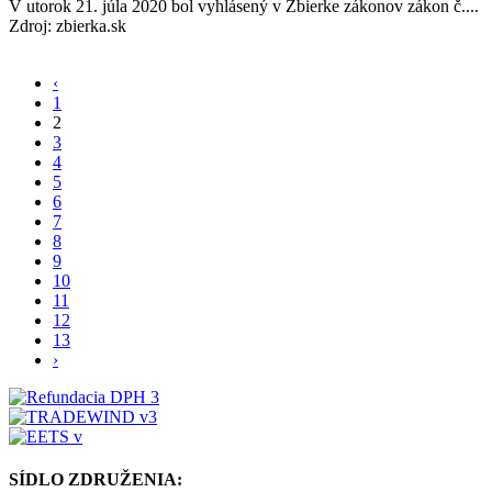
V utorok 21. júla 2020 bol vyhlásený v Zbierke zákonov zákon č....
Zdroj: zbierka.sk
‹
1
2
3
4
5
6
7
8
9
10
11
12
13
›
SÍDLO ZDRUŽENIA: