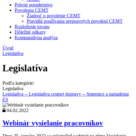
Právne poradenstvo
Povolenia CEMT
Žiadosť o povolenie CEMT
Pravidlá používania prepravných povolení CEMT
Rozloženie tovaru
Dôležité odkazy
Komparatívna analýza
Úvod
Legislatíva
Legislatíva
Podľa kategórie:
Legislatíva
Legislatíva
-- Legislatíva cestnej dopravy
-- Smernice a nariadenia
ES
04.02.2022
Webinár vysielanie pracovníkov
Dnes 25. januára 2022 sa uskutočnil webinár na tému Vysielanie