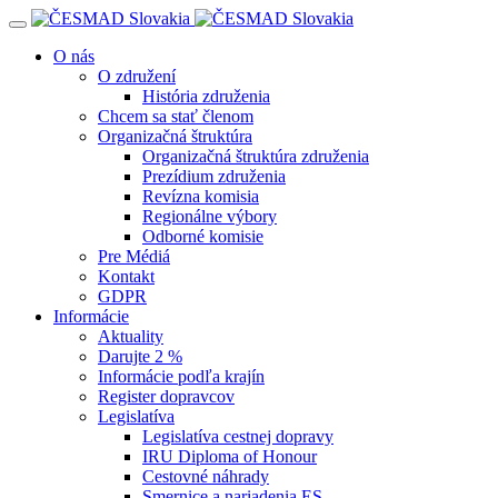
Navigácia
O nás
O združení
História združenia
Chcem sa stať členom
Organizačná štruktúra
Organizačná štruktúra združenia
Prezídium združenia
Revízna komisia
Regionálne výbory
Odborné komisie
Pre Médiá
Kontakt
GDPR
Informácie
Aktuality
Darujte 2 %
Informácie podľa krajín
Register dopravcov
Legislatíva
Legislatíva cestnej dopravy
IRU Diploma of Honour
Cestovné náhrady
Smernice a nariadenia ES