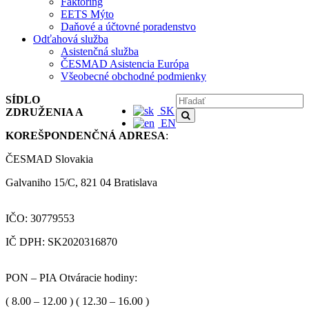
Faktoring
EETS Mýto
Daňové a účtovné poradenstvo
Odťahová služba
Asistenčná služba
ČESMAD Asistencia Európa
Všeobecné obchodné podmienky
SÍDLO
SK
ZDRUŽENIA A
EN
KOREŠPONDENČNÁ ADRESA
:
ČESMAD Slovakia
Galvaniho 15/C, 821 04 Bratislava
IČO: 30779553
IČ DPH: SK2020316870
PON – PIA Otváracie hodiny:
( 8.00 – 12.00 ) ( 12.30 – 16.00 )