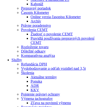
Kabotáž
Prepravný poriadok
Časopis Kilometer
Online verzia časopisu Kilometer
Archív
Právne poradenstvo
Povolenia CEMT
Žiadosť o povolenie CEMT
Pravidlá používania prepravných povolení
CEMT
Rozloženie tovaru
Dôležité odkazy
Komparatívna analýza
Služby
Refundácia DPH
Vyslobodzovanie a odťah vozidiel nad 3,5t
Školenia
Aktuálne termíny
Ponuka
ADR
KKV
Poistenie právnej ochrany
Výmena tachografov
Zľava na povinnú výmenu