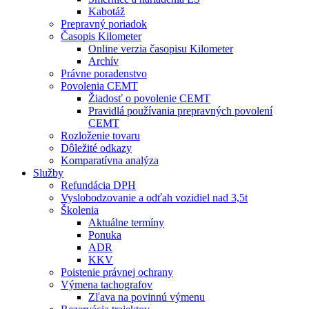
Kabotáž
Prepravný poriadok
Časopis Kilometer
Online verzia časopisu Kilometer
Archív
Právne poradenstvo
Povolenia CEMT
Žiadosť o povolenie CEMT
Pravidlá používania prepravných povolení
CEMT
Rozloženie tovaru
Dôležité odkazy
Komparatívna analýza
Služby
Refundácia DPH
Vyslobodzovanie a odťah vozidiel nad 3,5t
Školenia
Aktuálne termíny
Ponuka
ADR
KKV
Poistenie právnej ochrany
Výmena tachografov
Zľava na povinnú výmenu