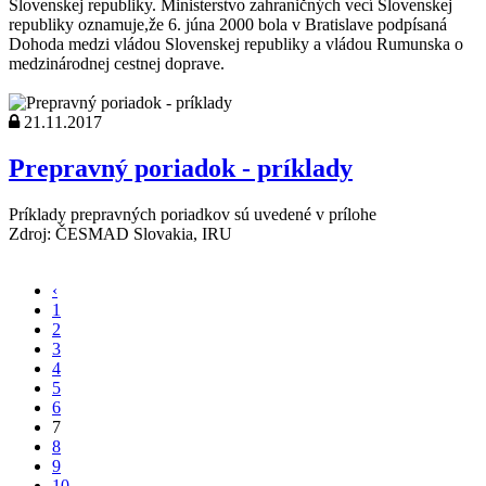
Slovenskej republiky. Ministerstvo zahraničných vecí Slovenskej
republiky oznamuje,že 6. júna 2000 bola v Bratislave podpísaná
Dohoda medzi vládou Slovenskej republiky a vládou Rumunska o
medzinárodnej cestnej doprave.
21.11.2017
Prepravný poriadok - príklady
Príklady prepravných poriadkov sú uvedené v prílohe
Zdroj: ČESMAD Slovakia, IRU
‹
1
2
3
4
5
6
7
8
9
10