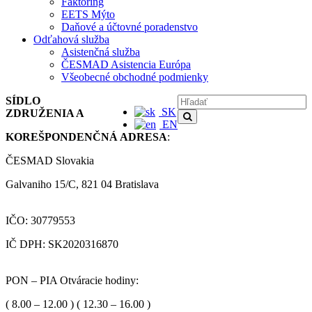
Faktoring
EETS Mýto
Daňové a účtovné poradenstvo
Odťahová služba
Asistenčná služba
ČESMAD Asistencia Európa
Všeobecné obchodné podmienky
SÍDLO
SK
ZDRUŽENIA A
EN
KOREŠPONDENČNÁ ADRESA
:
ČESMAD Slovakia
Galvaniho 15/C, 821 04 Bratislava
IČO: 30779553
IČ DPH: SK2020316870
PON – PIA Otváracie hodiny:
( 8.00 – 12.00 ) ( 12.30 – 16.00 )