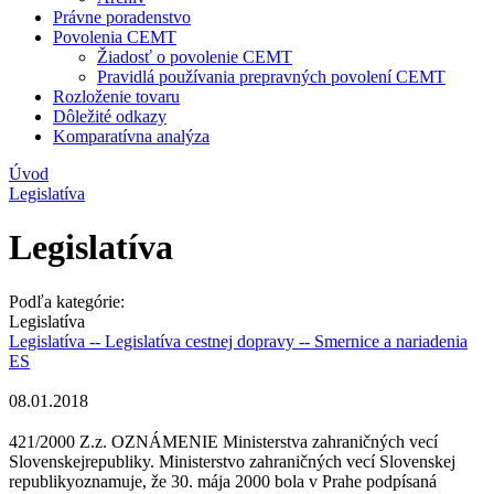
Právne poradenstvo
Povolenia CEMT
Žiadosť o povolenie CEMT
Pravidlá používania prepravných povolení CEMT
Rozloženie tovaru
Dôležité odkazy
Komparatívna analýza
Úvod
Legislatíva
Legislatíva
Podľa kategórie:
Legislatíva
Legislatíva
-- Legislatíva cestnej dopravy
-- Smernice a nariadenia
ES
08.01.2018
421/2000 Z.z. OZNÁMENIE Ministerstva zahraničných vecí
Slovenskejrepubliky. Ministerstvo zahraničných vecí Slovenskej
republikyoznamuje, že 30. mája 2000 bola v Prahe podpísaná