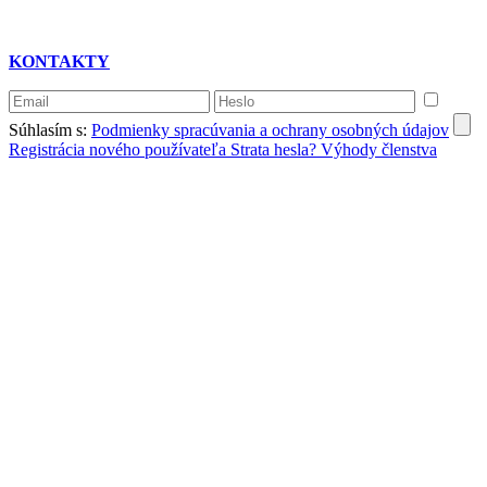
KONTAKTY
Súhlasím s:
Podmienky spracúvania a ochrany osobných údajov
Registrácia nového používateľa
Strata hesla?
Výhody členstva