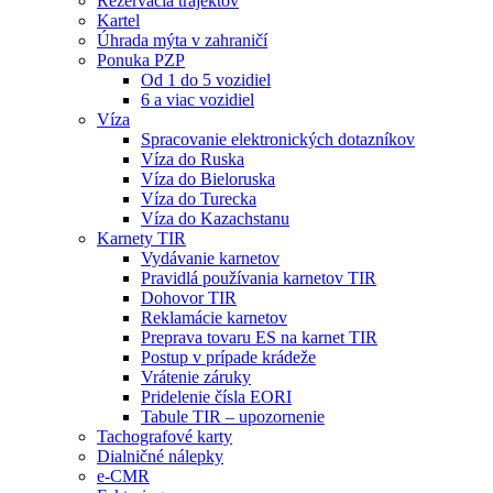
Rezervácia trajektov
Kartel
Úhrada mýta v zahraničí
Ponuka PZP
Od 1 do 5 vozidiel
6 a viac vozidiel
Víza
Spracovanie elektronických dotazníkov
Víza do Ruska
Víza do Bieloruska
Víza do Turecka
Víza do Kazachstanu
Karnety TIR
Vydávanie karnetov
Pravidlá používania karnetov TIR
Dohovor TIR
Reklamácie karnetov
Preprava tovaru ES na karnet TIR
Postup v prípade krádeže
Vrátenie záruky
Pridelenie čísla EORI
Tabule TIR – upozornenie
Tachografové karty
Dialničné nálepky
e-CMR