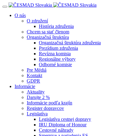
Navigácia
O nás
O združení
História združenia
Chcem sa stať členom
Organizačná štruktúra
Organizačná štruktúra združenia
Prezídium združenia
Revízna komisia
Regionálne výbory
Odborné komisie
Pre Médiá
Kontakt
GDPR
Informácie
Aktuality
Darujte 2 %
Informácie podľa krajín
Register dopravcov
Legislatíva
Legislatíva cestnej dopravy
IRU Diploma of Honour
Cestovné náhrady
Smernice a nariadenia ES