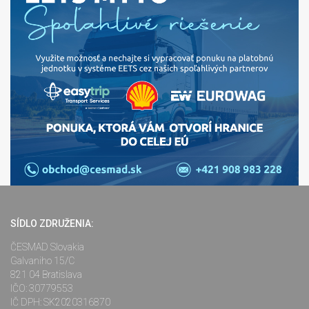
SÍDLO ZDRUŽENIA:
ČESMAD Slovakia
Galvaniho 15/C
821 04 Bratislava
IČO: 30779553
IČ DPH: SK2020316870