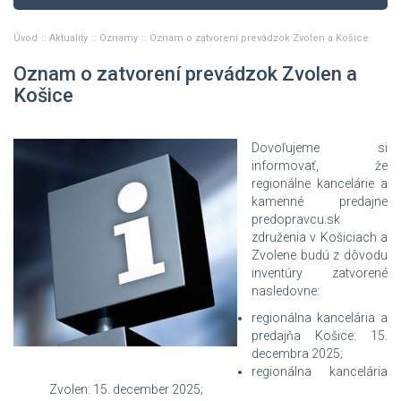
Úvod
Aktuality
Oznamy
Oznam o zatvorení prevádzok Zvolen a Košice
Oznam o zatvorení prevádzok Zvolen a
Košice
Dovoľujeme si
informovať, že
regionálne kancelárie a
kamenné predajne
predopravcu.sk
združenia v Košiciach a
Zvolene budú z dôvodu
inventúry zatvorené
nasledovne:
regionálna kancelária a
predajňa Košice: 15.
decembra 2025;
regionálna kancelária
Zvolen: 15. december 2025;