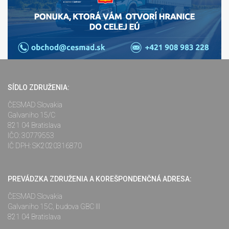
SÍDLO ZDRUŽENIA:
ČESMAD Slovakia
Galvaniho 15/C
821 04 Bratislava
IČO: 30779553
IČ DPH: SK2020316870
PREVÁDZKA ZDRUŽENIA A KOREŠPONDENČNÁ ADRESA:
ČESMAD Slovakia
Galvaniho 15C, budova GBC III
821 04 Bratislava