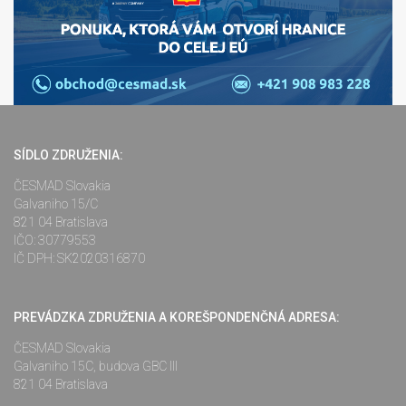
SÍDLO ZDRUŽENIA:
ČESMAD Slovakia
Galvaniho 15/C
821 04 Bratislava
IČO: 30779553
IČ DPH: SK2020316870
PREVÁDZKA ZDRUŽENIA A KOREŠPONDENČNÁ ADRESA:
ČESMAD Slovakia
Galvaniho 15C, budova GBC III
821 04 Bratislava