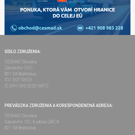
SÍDLO ZDRUŽENIA:
ČESMAD Slovakia
Galvaniho 15/C
821 04 Bratislava
IČO: 30779553
IČ DPH: SK2020316870
PREVÁDZKA ZDRUŽENIA A KOREŠPONDENČNÁ ADRESA:
ČESMAD Slovakia
Galvaniho 15C, budova GBC III
821 04 Bratislava