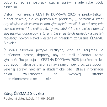
odborníci zo samosprávy, štátnej správy, akademickej pôdy
a biznisu.
Cieľom konferencie CESTNÁ DOPRAVA 2025 je predovšetkým
hľadať riešenia, nie len pomenúvať problémy. „
Konferencia, ktorú
organizujeme, nie je len miestom výmeny informácií. Je to priestor, kde
chceme priniesť konkrétne návrhy ako udržať konkurencieschopnosť
slovenských dopravcov, a to aj v čase rastúcich nákladov a nových
regulácií,
“ hovorí Pavol Piešťanský, prezident združenia ČESMAD
Slovakia.
ČESMAD Slovakia pozýva všetkých, ktorí sa zaujímajú o
budúcnosť cestnej dopravy, aby sa stali súčasťou tohto
výnimočného podujatia. CESTNÁ DOPRAVA 2025 je určená nielen
dopravcom, ale aj partnerom z naviazaných sektorov, zástupcom
verejnej správy, médiám a akademickej obci. Bližšie informácie
nájdu záujemcovia na webovej stránke
https://konferencia.cesmad.sk/
Zdroj: ČESMAD Slovakia
Posledná aktualizácia: 11. 09. 2025