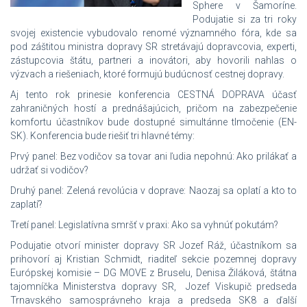
Sphere v Šamoríne.
Podujatie si za tri roky
svojej existencie vybudovalo renomé významného fóra, kde sa
pod záštitou ministra dopravy SR stretávajú dopravcovia, experti,
zástupcovia štátu, partneri a inovátori, aby hovorili nahlas o
výzvach a riešeniach, ktoré formujú budúcnosť cestnej dopravy.
Aj tento rok prinesie konferencia CESTNÁ DOPRAVA účasť
zahraničných hostí a prednášajúcich, pričom na zabezpečenie
komfortu účastníkov bude dostupné simultánne tlmočenie (EN-
SK). Konferencia bude riešiť tri hlavné témy:
Prvý panel: Bez vodičov sa tovar ani ľudia nepohnú: Ako prilákať a
udržať si vodičov?
Druhý panel: Zelená revolúcia v doprave: Naozaj sa oplatí a kto to
zaplatí?
Tretí panel: Legislatívna smršť v praxi: Ako sa vyhnúť pokutám?
Podujatie otvorí minister dopravy SR Jozef Ráž, účastníkom sa
prihovorí aj Kristian Schmidt, riaditeľ sekcie pozemnej dopravy
Európskej komisie – DG MOVE z Bruselu, Denisa Žiláková, štátna
tajomníčka Ministerstva dopravy SR, Jozef Viskupič predseda
Trnavského samosprávneho kraja a predseda SK8 a ďalší