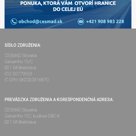
SÍDLO ZDRUŽENIA:
ČESMAD Slovakia
Galvaniho 15/C
821 04 Bratislava
IČO: 30779553
IČ DPH: SK2020316870
PREVÁDZKA ZDRUŽENIA A KOREŠPONDENČNÁ ADRESA:
ČESMAD Slovakia
Galvaniho 15C, budova GBC III
821 04 Bratislava