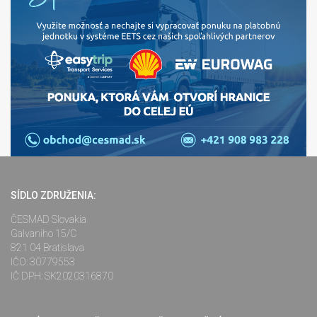
SÍDLO ZDRUŽENIA:
ČESMAD Slovakia
Galvaniho 15/C
821 04 Bratislava
IČO: 30779553
IČ DPH: SK2020316870