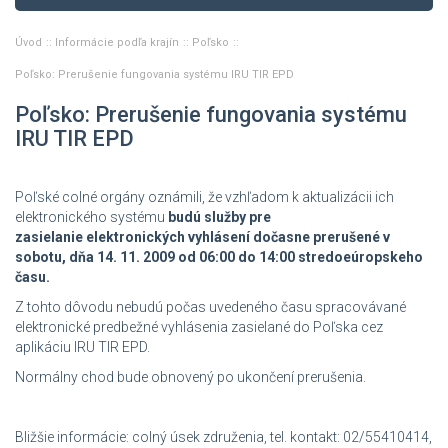
Úvod
Informácie podľa krajín
Poľsko
Poľsko: Prerušenie fungovania systému IRU TIR EPD
Poľsko: Prerušenie fungovania systému
IRU TIR EPD
Poľské colné orgány oznámili, že vzhľadom k aktualizácii ich
elektronického systému
budú služby pre
zasielanie elektronických vyhlásení dočasne prerušené v
sobotu, dňa 14. 11. 2009 od 06:00 do 14:00 stredoeúropskeho
času.
Z tohto dôvodu nebudú počas uvedeného času spracovávané
elektronické predbežné vyhlásenia zasielané do Poľska cez
aplikáciu IRU TIR EPD.
Normálny chod bude obnovený po ukončení prerušenia.
Bližšie informácie: colný úsek združenia, tel. kontakt: 02/55410414,