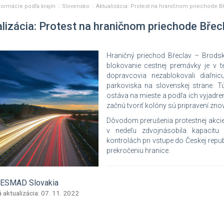
formácie podľa krajín
Slovensko
Aktualizácia: Protest na hraničnom priechode B
lizácia: Protest na hraničnom priechode Břec
Hraničný priechod Břeclav – Brods
blokovanie cestnej premávky je v t
dopravcovia nezablokovali diaľni
parkoviska na slovenskej strane. Tút
ostáva na mieste a podľa ich vyjadren
začnú tvoriť kolóny sú pripravení zn
Dôvodom prerušenia protestnej akcie 
v nedeľu zdvojnásobila kapacitu
kontrolách pri vstupe do Českej repub
prekročeniu hranice.
 ČESMAD Slovakia
 aktualizácia: 07. 11. 2022