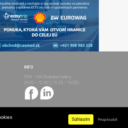
INFO
PON – PIA Otváracie hodiny:
( 8.00 – 12.00 ) ( 12.30 – 16.00 )
ookies
Súhlasím
Prispôsobiť
ferencie Infomail sa môžu
Created by:
CREBISO
kia.