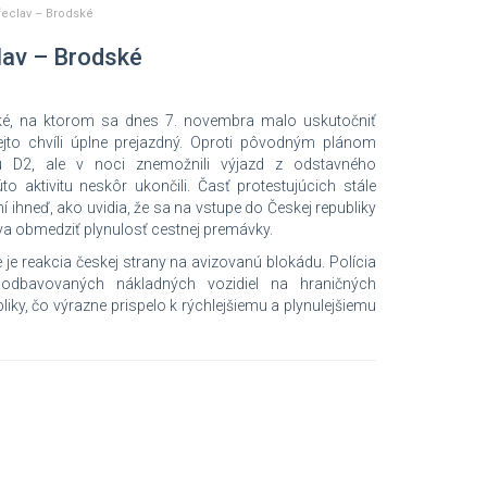
řeclav – Brodské
lav – Brodské
ké, na ktorom sa dnes 7. novembra malo uskutočniť
ejto chvíli úplne prejazdný. Oproti pôvodným plánom
cu D2, ale v noci znemožnili výjazd z odstavného
o aktivitu neskôr ukončili. Časť protestujúcich stále
í ihneď, ako uvidia, že sa na vstupe do Českej republiky
ova obmedziť plynulosť cestnej premávky.
je reakcia českej strany na avizovanú blokádu. Polícia
 odbavovaných nákladných vozidiel na hraničných
liky, čo výrazne prispelo k rýchlejšiemu a plynulejšiemu