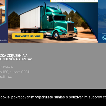
ZKA ZDRUŽENIA A
ONDENČNÁ ADRESA:
Slovakia
o 15C, budova GBC III
ratislava
ookie, pokračovaním vyjadrujete súhlas s používaním súborov c
nené na internetovej stránke www.cesmad.sk a prostredníctvom elektronickej kon
ej používať len s predchádzajúcim písomným súhlasom Združenia ČESMAD Slova