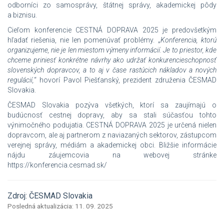
odborníci zo samosprávy, štátnej správy, akademickej pôdy
a biznisu.
Cieľom konferencie CESTNÁ DOPRAVA 2025 je predovšetkým
hľadať riešenia, nie len pomenúvať problémy. „
Konferencia, ktorú
organizujeme, nie je len miestom výmeny informácií. Je to priestor, kde
chceme priniesť konkrétne návrhy ako udržať konkurencieschopnosť
slovenských dopravcov, a to aj v čase rastúcich nákladov a nových
regulácií,
“ hovorí Pavol Piešťanský, prezident združenia ČESMAD
Slovakia.
ČESMAD Slovakia pozýva všetkých, ktorí sa zaujímajú o
budúcnosť cestnej dopravy, aby sa stali súčasťou tohto
výnimočného podujatia. CESTNÁ DOPRAVA 2025 je určená nielen
dopravcom, ale aj partnerom z naviazaných sektorov, zástupcom
verejnej správy, médiám a akademickej obci. Bližšie informácie
nájdu záujemcovia na webovej stránke
https://konferencia.cesmad.sk/
Zdroj: ČESMAD Slovakia
Posledná aktualizácia: 11. 09. 2025