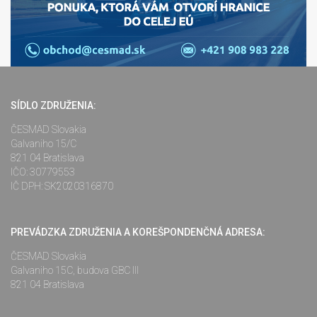
SÍDLO ZDRUŽENIA:
ČESMAD Slovakia
Galvaniho 15/C
821 04 Bratislava
IČO: 30779553
IČ DPH: SK2020316870
PREVÁDZKA ZDRUŽENIA A KOREŠPONDENČNÁ ADRESA:
ČESMAD Slovakia
Galvaniho 15C, budova GBC III
821 04 Bratislava