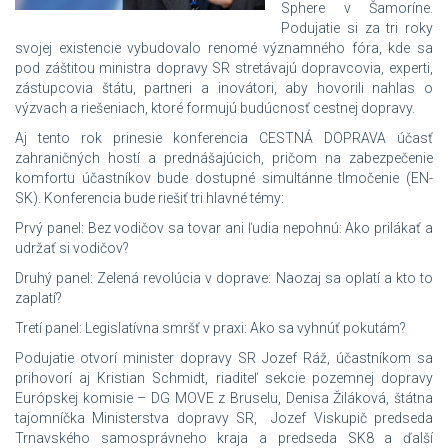
Sphere v Šamoríne.
Podujatie si za tri roky
svojej existencie vybudovalo renomé významného fóra, kde sa
pod záštitou ministra dopravy SR stretávajú dopravcovia, experti,
zástupcovia štátu, partneri a inovátori, aby hovorili nahlas o
výzvach a riešeniach, ktoré formujú budúcnosť cestnej dopravy.
Aj tento rok prinesie konferencia CESTNÁ DOPRAVA účasť
zahraničných hostí a prednášajúcich, pričom na zabezpečenie
komfortu účastníkov bude dostupné simultánne tlmočenie (EN-
SK). Konferencia bude riešiť tri hlavné témy:
Prvý panel: Bez vodičov sa tovar ani ľudia nepohnú: Ako prilákať a
udržať si vodičov?
Druhý panel: Zelená revolúcia v doprave: Naozaj sa oplatí a kto to
zaplatí?
Tretí panel: Legislatívna smršť v praxi: Ako sa vyhnúť pokutám?
Podujatie otvorí minister dopravy SR Jozef Ráž, účastníkom sa
prihovorí aj Kristian Schmidt, riaditeľ sekcie pozemnej dopravy
Európskej komisie – DG MOVE z Bruselu, Denisa Žiláková, štátna
tajomníčka Ministerstva dopravy SR, Jozef Viskupič predseda
Trnavského samosprávneho kraja a predseda SK8 a ďalší