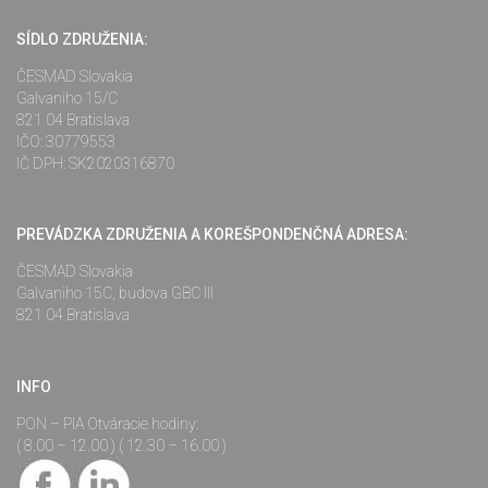
SÍDLO ZDRUŽENIA:
ČESMAD Slovakia
Galvaniho 15/C
821 04 Bratislava
IČO: 30779553
IČ DPH: SK2020316870
PREVÁDZKA ZDRUŽENIA A KOREŠPONDENČNÁ ADRESA:
ČESMAD Slovakia
Galvaniho 15C, budova GBC III
821 04 Bratislava
INFO
PON – PIA Otváracie hodiny:
( 8.00 – 12.00 ) ( 12.30 – 16.00 )