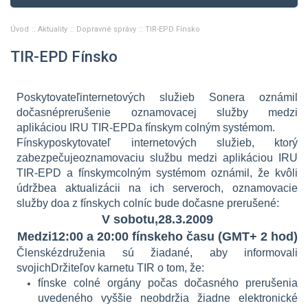
Úvod
Aktuality
Dopravné správy
TIR-EPD Fínsko
TIR-EPD Fínsko
Poskytovateľinternetových služieb Sonera oznámil
dočasnéprerušenie oznamovacej služby medzi
aplikáciou IRU TIR-EPDa fínskym colným systémom.
Fínskyposkytovateľ internetových služieb, ktorý
zabezpečujeoznamovaciu službu medzi aplikáciou IRU
TIR-EPD a fínskymcolným systémom oznámil, že kvôli
údržbea aktualizácii na ich serveroch, oznamovacie
služby doa z fínskych colníc bude dočasne prerušené:
V sobotu,28.3.2009
Medzi12:00 a 20:00 fínskeho času (GMT+ 2 hod)
Členskézdruženia sú žiadané, aby informovali
svojichDržiteľov karnetu TIR o tom, že:
fínske colné orgány počas dočasného prerušenia
uvedeného vyššie neobdržia žiadne elektronické