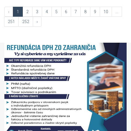
‹
1
2
3
4
5
6
7
8
9
10
...
251
252
›