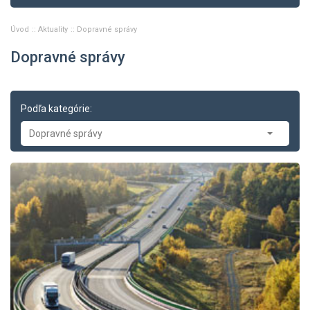
Úvod
Aktuality
Dopravné správy
Dopravné správy
Podľa kategórie:
Dopravné správy
Aktuality
-- Tlačové správy
-- Zasadnutia
-- Oznamy
-- Dopravné správy
-- Príklady z právnej praxe