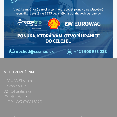
SÍDLO ZDRUŽENIA:
ČESMAD Slovakia
Galvaniho 15/C
821 04 Bratislava
IČO: 30779553
IČ DPH: SK2020316870