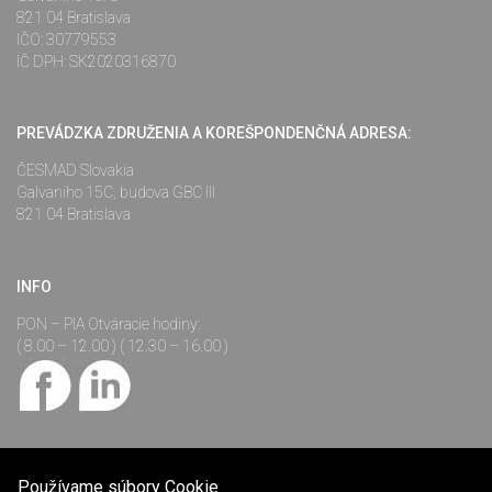
821 04 Bratislava
IČO: 30779553
IČ DPH: SK2020316870
PREVÁDZKA ZDRUŽENIA A KOREŠPONDENČNÁ ADRESA:
ČESMAD Slovakia
Galvaniho 15C, budova GBC III
821 04 Bratislava
INFO
PON – PIA Otváracie hodiny:
( 8.00 – 12.00 ) ( 12.30 – 16.00 )
Používame súbory Cookie
©