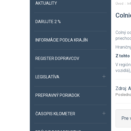
AKTUALITY
Úvod
In
Colni
DARUJTE 2 %
Colný od
priechod
INFORMÁCIE PODĽA KRAJÍN
Hraničný
Z tohto
REGISTER DOPRAVCOV
V región
vozidlá)
LEGISLATÍVA
Zdroj:
Posledná
PREPRAVNÝ PORIADOK
ČASOPIS KILOMETER
Pre 