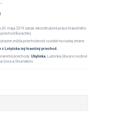
su
u
 20. mája 2019 začali rekonštrukčné práce hraničného
 priechod Burachki).
azne znížila priechodnosť vozidiel na ruskej strane.
z Lotyšska iný hraničný priechod.
hraničné priechody:
Ubylinka
, Ludonka (iba pre osobné
na Gora a Shumilkino.