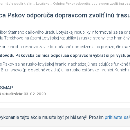
formácie podľa krajín
Lotyšsko
Colnica Pskov odporúča dopravcom zvoliť inú tra
ca Pskov odporúča dopravcom zvoliť inú tras
bor Štátneho daňového úradu Lotyšskej republiky informoval, že sa dňa
u Terekhovo na území Lotyšskej republiky (z ruskej strany je to hraničný
 priechod Terekhovo zaviedol dočasné obmedzenia na prejazd, čím sa výr
 dôvodu Pskovská colnica odporúča dopravcom vybrať si pri výstupe 
e Pskov sa na rusko-lotyšskej hranici nachádzajú nasledujúce funkčné 
, Brunishevo (pre osobné vozidlá) a na rusko-estónskej hranici: Kunichi
 ASMAP
 aktualizácia: 03. 02. 2020
vykonanie tejto akcie musíte byť prihlásený! Prosím
prihláste sa
!