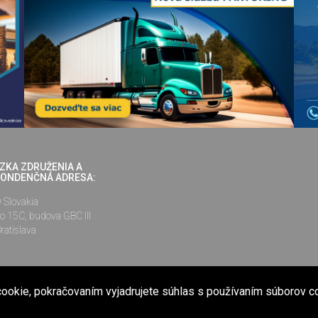
ZKA ZDRUŽENIA A
ONDENČNÁ ADRESA:
Slovakia
o 15C, budova GBC III
ratislava
ookie, pokračovaním vyjadrujete súhlas s používaním súborov c
nené na internetovej stránke www.cesmad.sk a prostredníctvom elektronickej kon
ej používať len s predchádzajúcim písomným súhlasom Združenia ČESMAD Slova