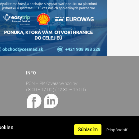
INFO
PON – PIA Otváracie hodiny:
( 8.00 – 12.00 ) ( 12.30 – 16.00 )
ookies
Súhlasím
Prispôsobiť
ferencie Infomail sa môžu
Created by:
CREBISO
kia.