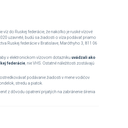
íz do Ruskej federácie, že nakoľko je ruské vízové
020 uzavreté, budú sa žiadosti o víza podávať priamo
va Ruskej federácie v Bratislave, Maróthyho 3, 811 06
aby v elektronickom vízovom dotazníku
uvádzali ako
kej federácie
, nie VHS. Ostatné náležitosti zostávajú
ostredkovávať podávanie žiadosti v mene vodičov
ondelok, stredu a piatok.
niť z dôvodu opatrení prijatých na zabránenie šírenia