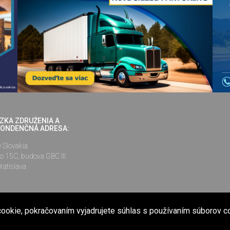
ZKA ZDRUŽENIA A
ONDENČNÁ ADRESA:
Slovakia
o 15C, budova GBC III
ratislava
ookie, pokračovaním vyjadrujete súhlas s používaním súborov c
nené na internetovej stránke www.cesmad.sk a prostredníctvom elektronickej kon
ej používať len s predchádzajúcim písomným súhlasom Združenia ČESMAD Slova