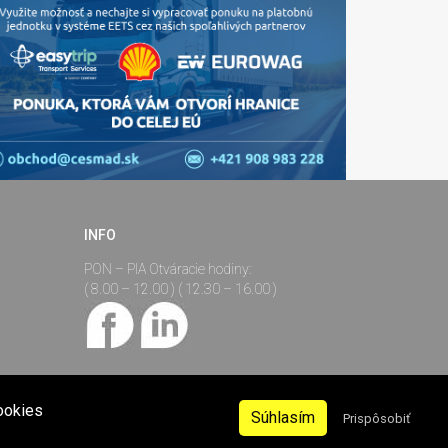
INFO
PON – PIA Otváracie hodiny:
( 8.00 – 12.00 ) ( 12.30 – 16.00 )
ookies
Súhlasím
Prispôsobiť
ferencie Infomail sa môžu
Created by:
CREBISO
kia.