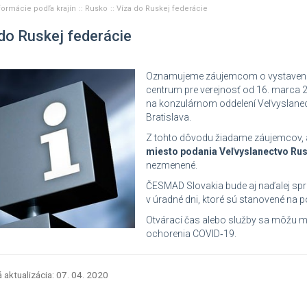
formácie podľa krajín
Rusko
Víza do Ruskej federácie
do Ruskej federácie
Oznamujeme záujemcom o vystavenie v
centrum pre verejnosť od 16. marca 2
na konzulárnom oddelení Veľvyslanect
Bratislava.
Z tohto dôvodu žiadame záujemcov, 
miesto
podania Veľvyslanectvo Rus
nezmenené.
ČESMAD Slovakia bude aj naďalej spr
v úradné dni, ktoré sú stanovené na p
Otvárací čas alebo služby sa môžu me
ochorenia COVID‑19.
 aktualizácia: 07. 04. 2020